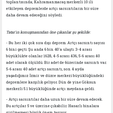
toplantısında; Kahramanmaraş merkezli 10 ili
etkileyen depremlerde artçı sarsıntıların bir süre
daha devam edeceğini söyledi.
Tatar'ın konuşmasından öne çıkanlar şu şekilde:
- Bu her iki çok sıra dışı deprem. Artçı sarsıntı sayısı
6 bini geçti. Şu anda 6 bin 40'a ulaştı. 3-4 arası
büyüklükte olanlar 1628, 4-5 arası 436, 5-6 arası 40
adet olarak ölçüldü. Bir adet de 6üzerinde sarsıntı var.
5-6 arası 40 adet artçı sarsıntı, son 4 ayda
yaşadığımız İzmir ve düzce merkezi büyüklüğündeki
depremlere karşılık geliyor. Dün de yine Göksun
merkezli 5.1 büyüklüğünde artçı meydana geldi.
- Artçı sarsıntılar daha uzun bir süre devam edecek.
Bu artçılar 5 ve üzerine çıkabilir. Hasarlı binalara
girilmemesi büyük önem taşıyor.