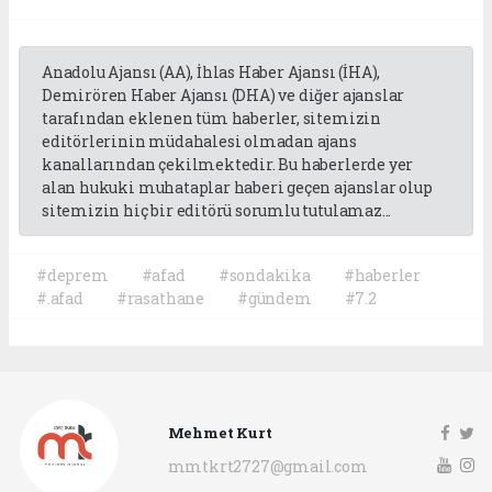
Anadolu Ajansı (AA), İhlas Haber Ajansı (İHA),
Demirören Haber Ajansı (DHA) ve diğer ajanslar
tarafından eklenen tüm haberler, sitemizin
editörlerinin müdahalesi olmadan ajans
kanallarından çekilmektedir. Bu haberlerde yer
alan hukuki muhataplar haberi geçen ajanslar olup
sitemizin hiç bir editörü sorumlu tutulamaz...
#deprem
#afad
#sondakika
#haberler
#.afad
#rasathane
#gündem
#7.2
Mehmet Kurt
mmtkrt2727@gmail.com