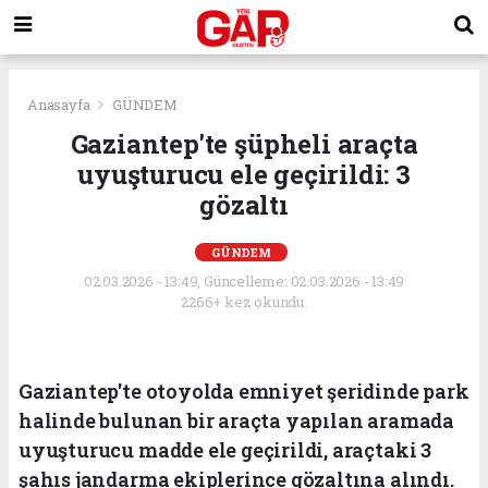
Anasayfa
GÜNDEM
Gaziantep'te şüpheli araçta
uyuşturucu ele geçirildi: 3
gözaltı
GÜNDEM
02.03.2026 - 13:49, Güncelleme: 02.03.2026 - 13:49
2266+ kez okundu.
Gaziantep'te otoyolda emniyet şeridinde park
halinde bulunan bir araçta yapılan aramada
uyuşturucu madde ele geçirildi, araçtaki 3
şahıs jandarma ekiplerince gözaltına alındı.