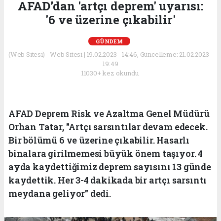
AFAD’dan 'artçı deprem' uyarısı:
'6 ve üzerine çıkabilir'
GÜNDEM
(Web Sitesi) - Web Sitesi | 19.02.2023 - 14:46, Güncelleme: 21.02.2023 -
19:49
11030+ kez okundu.
AFAD Deprem Risk ve Azaltma Genel Müdürü
Orhan Tatar, "Artçı sarsıntılar devam edecek.
Bir bölümü 6 ve üzerine çıkabilir. Hasarlı
binalara girilmemesi büyük önem taşıyor. 4
ayda kaydettiğimiz deprem sayısını 13 günde
kaydettik. Her 3-4 dakikada bir artçı sarsıntı
meydana geliyor" dedi.