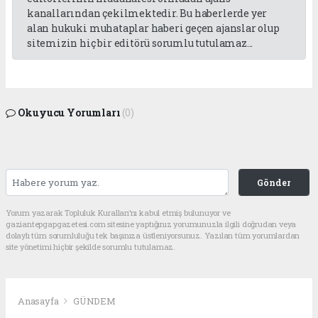
kanallarından çekilmektedir. Bu haberlerde yer
alan hukuki muhataplar haberi geçen ajanslar olup
sitemizin hiç bir editörü sorumlu tutulamaz...
Okuyucu Yorumları
(0)
Gönder
Yorum yazarak Topluluk Kuralları’nı kabul etmiş bulunuyor ve
gaziantepgapgazetesi.com sitesine yaptığınız yorumunuzla ilgili doğrudan veya
dolaylı tüm sorumluluğu tek başınıza üstleniyorsunuz. Yazılan tüm yorumlardan
site yönetimi hiçbir şekilde sorumlu tutulamaz.
Anasayfa
GÜNDEM