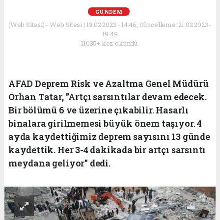
GÜNDEM
(Web Sitesi) - Web Sitesi | 19.02.2023 - 14:46, Güncelleme: 21.02.2023 -
19:49
11035+ kez okundu.
AFAD Deprem Risk ve Azaltma Genel Müdürü
Orhan Tatar, "Artçı sarsıntılar devam edecek.
Bir bölümü 6 ve üzerine çıkabilir. Hasarlı
binalara girilmemesi büyük önem taşıyor. 4
ayda kaydettiğimiz deprem sayısını 13 günde
kaydettik. Her 3-4 dakikada bir artçı sarsıntı
meydana geliyor" dedi.