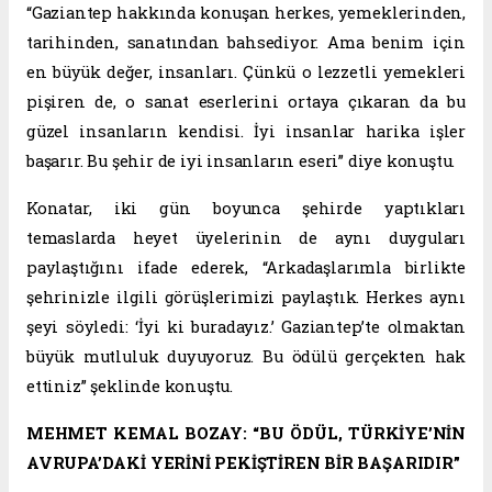
“Gaziantep hakkında konuşan herkes, yemeklerinden,
tarihinden, sanatından bahsediyor. Ama benim için
en büyük değer, insanları. Çünkü o lezzetli yemekleri
pişiren de, o sanat eserlerini ortaya çıkaran da bu
güzel insanların kendisi. İyi insanlar harika işler
başarır. Bu şehir de iyi insanların eseri” diye konuştu.
Konatar, iki gün boyunca şehirde yaptıkları
temaslarda heyet üyelerinin de aynı duyguları
paylaştığını ifade ederek, “Arkadaşlarımla birlikte
şehrinizle ilgili görüşlerimizi paylaştık. Herkes aynı
şeyi söyledi: ‘İyi ki buradayız.’ Gaziantep’te olmaktan
büyük mutluluk duyuyoruz. Bu ödülü gerçekten hak
ettiniz” şeklinde konuştu.
MEHMET KEMAL BOZAY: “BU ÖDÜL, TÜRKİYE’NİN
AVRUPA’DAKİ YERİNİ PEKİŞTİREN BİR BAŞARIDIR”