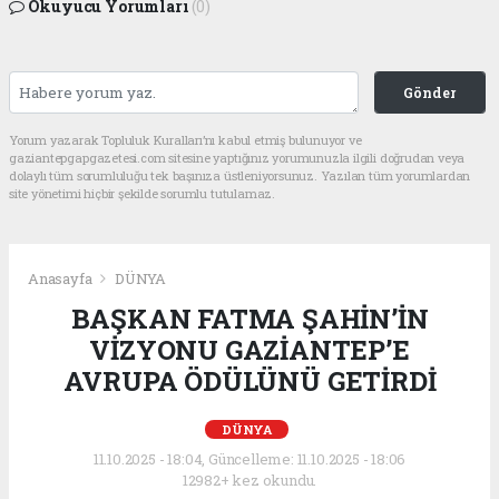
Okuyucu Yorumları
(0)
Gönder
Yorum yazarak Topluluk Kuralları’nı kabul etmiş bulunuyor ve
gaziantepgapgazetesi.com sitesine yaptığınız yorumunuzla ilgili doğrudan veya
dolaylı tüm sorumluluğu tek başınıza üstleniyorsunuz. Yazılan tüm yorumlardan
site yönetimi hiçbir şekilde sorumlu tutulamaz.
Anasayfa
DÜNYA
BAŞKAN FATMA ŞAHİN’İN
VİZYONU GAZİANTEP’E
AVRUPA ÖDÜLÜNÜ GETİRDİ
DÜNYA
11.10.2025 - 18:04, Güncelleme: 11.10.2025 - 18:06
12982+ kez okundu.