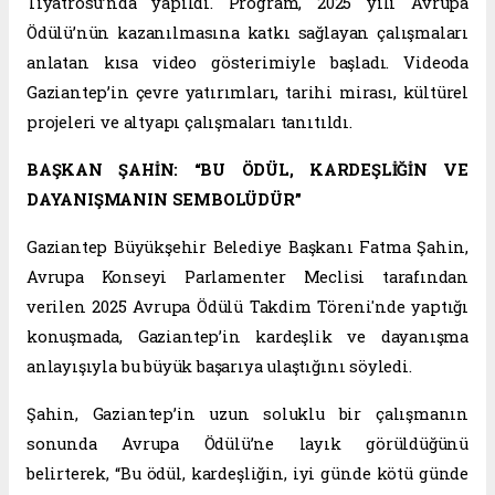
Tiyatrosu’nda yapıldı. Program, 2025 yılı Avrupa
Ödülü’nün kazanılmasına katkı sağlayan çalışmaları
anlatan kısa video gösterimiyle başladı. Videoda
Gaziantep’in çevre yatırımları, tarihi mirası, kültürel
projeleri ve altyapı çalışmaları tanıtıldı.
BAŞKAN ŞAHİN: “BU ÖDÜL, KARDEŞLİĞİN VE
DAYANIŞMANIN SEMBOLÜDÜR”
Gaziantep Büyükşehir Belediye Başkanı Fatma Şahin,
Avrupa Konseyi Parlamenter Meclisi tarafından
verilen 2025 Avrupa Ödülü Takdim Töreni'nde yaptığı
konuşmada, Gaziantep’in kardeşlik ve dayanışma
anlayışıyla bu büyük başarıya ulaştığını söyledi.
Şahin, Gaziantep’in uzun soluklu bir çalışmanın
sonunda Avrupa Ödülü’ne layık görüldüğünü
belirterek, “Bu ödül, kardeşliğin, iyi günde kötü günde