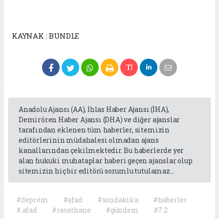
KAYNAK : BUNDLE
Anadolu Ajansı (AA), İhlas Haber Ajansı (İHA),
Demirören Haber Ajansı (DHA) ve diğer ajanslar
tarafından eklenen tüm haberler, sitemizin
editörlerinin müdahalesi olmadan ajans
kanallarından çekilmektedir. Bu haberlerde yer
alan hukuki muhataplar haberi geçen ajanslar olup
sitemizin hiç bir editörü sorumlu tutulamaz...
#deprem
#afad
#sondakika
#haberler
#.afad
#rasathane
#gündem
#7.2