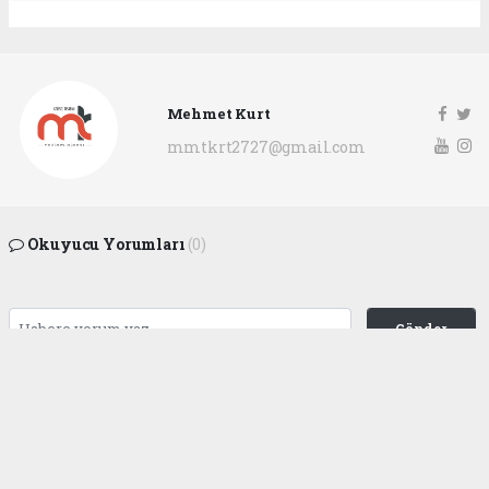
Mehmet Kurt
mmtkrt2727@gmail.com
Okuyucu Yorumları
(0)
Gönder
Yorum yazarak Topluluk Kuralları’nı kabul etmiş bulunuyor ve
gaziantepgapgazetesi.com sitesine yaptığınız yorumunuzla ilgili doğrudan veya
dolaylı tüm sorumluluğu tek başınıza üstleniyorsunuz. Yazılan tüm yorumlardan
site yönetimi hiçbir şekilde sorumlu tutulamaz.