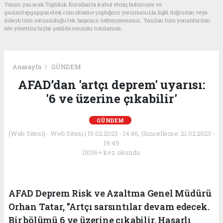
Yorum yazarak Topluluk Kuralları’nı kabul etmiş bulunuyor ve
gaziantepgapgazetesi.com sitesine yaptığınız yorumunuzla ilgili doğrudan veya
dolaylı tüm sorumluluğu tek başınıza üstleniyorsunuz. Yazılan tüm yorumlardan
site yönetimi hiçbir şekilde sorumlu tutulamaz.
Anasayfa
GÜNDEM
AFAD’dan 'artçı deprem' uyarısı:
'6 ve üzerine çıkabilir'
GÜNDEM
(Web Sitesi) - Web Sitesi | 19.02.2023 - 14:46, Güncelleme: 21.02.2023 -
19:49
11036+ kez okundu.
AFAD Deprem Risk ve Azaltma Genel Müdürü
Orhan Tatar, "Artçı sarsıntılar devam edecek.
Bir bölümü 6 ve üzerine çıkabilir. Hasarlı