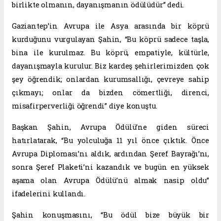
birlikte olmanın, dayanışmanın ödülüdür” dedi.
Gaziantep’in Avrupa ile Asya arasında bir köprü
kurduğunu vurgulayan Şahin, “Bu köprü sadece taşla,
bina ile kurulmaz. Bu köprü, empatiyle, kültürle,
dayanışmayla kurulur. Biz kardeş şehirlerimizden çok
şey öğrendik; onlardan kurumsallığı, çevreye sahip
çıkmayı; onlar da bizden cömertliği, direnci,
misafirperverliği öğrendi” diye konuştu.
Başkan Şahin, Avrupa Ödülü’ne giden süreci
hatırlatarak, “Bu yolculuğa 11 yıl önce çıktık. Önce
Avrupa Diploması’nı aldık, ardından Şeref Bayrağı’nı,
sonra Şeref Plaketi’ni kazandık ve bugün en yüksek
aşama olan Avrupa Ödülü’nü almak nasip oldu”
ifadelerini kullandı.
Şahin konuşmasını, “Bu ödül bize büyük bir