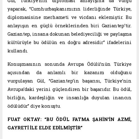
Gül, Türkiye’nin diplomasi anlayışına da vurgu
yaparak, “Cumhurbaşkanımızın liderliğinde Türkiye,
diplomasisine merhameti ve vicdanı eklemiştir. Bu
anlayışın en güçlü örneklerinden biri Gaziantep’tir.
Gaziantep, insana dokunan belediyeciliği ve paylaşma
kültürüyle bu ödülün en doğru adresidir” ifadelerini
kullandı.
Konuşmasının sonunda Avrupa Ödülü’nün Türkiye
açısından da anlamlı bir kazanım olduğunu
vurgulayan Gül, “Gaziantep’in başarısı, Türkiye’nin
Avrupa’daki yerini güçlendiren bir başarıdır. Bu ödül,
birliğin, kardeşliğin ve insanlığa duyulan inancın
ödülüdür” diye konuştu.
FUAT OKTAY: “BU ÖDÜL FATMA ŞAHİN’İN AZMİ,
GAYRETİ İLE ELDE EDİLMİŞTİR”