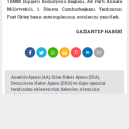
TBMM Dışişleri Komisyonu Başkanı, AK Parti Ankara
Milletvekili, 1. Dönem Cumhurbaşkanı Yardımcısı
Fuat Oktay basın mensuplarının sorularını yanıtladı.
GAZIANTEP HABERİ
Anadolu Ajansı (AA), İhlas Haber Ajansı (İHA),
Demirören Haber Ajansı (DHA) ve diğer ajanslar
tarafından eklenen tüm haberler, sitemizin
editörlerinin müdahalesi olmadan ajans
kanallarından çekilmektedir. Bu haberlerde yer
alan hukuki muhataplar haberi geçen ajanslar olup
sitemizin hiç bir editörü sorumlu tutulamaz...