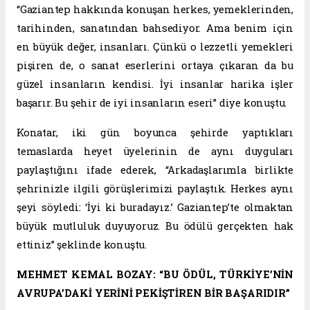
“Gaziantep hakkında konuşan herkes, yemeklerinden,
tarihinden, sanatından bahsediyor. Ama benim için
en büyük değer, insanları. Çünkü o lezzetli yemekleri
pişiren de, o sanat eserlerini ortaya çıkaran da bu
güzel insanların kendisi. İyi insanlar harika işler
başarır. Bu şehir de iyi insanların eseri” diye konuştu.
Konatar, iki gün boyunca şehirde yaptıkları
temaslarda heyet üyelerinin de aynı duyguları
paylaştığını ifade ederek, “Arkadaşlarımla birlikte
şehrinizle ilgili görüşlerimizi paylaştık. Herkes aynı
şeyi söyledi: ‘İyi ki buradayız.’ Gaziantep’te olmaktan
büyük mutluluk duyuyoruz. Bu ödülü gerçekten hak
ettiniz” şeklinde konuştu.
MEHMET KEMAL BOZAY: “BU ÖDÜL, TÜRKİYE’NİN
AVRUPA’DAKİ YERİNİ PEKİŞTİREN BİR BAŞARIDIR”