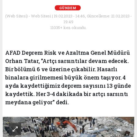
GÜNDEM
(Web Sitesi) - Web Sitesi | 19.02.2023 - 14:46, Güncelleme: 21.02.2023 -
19:49
11035+ kez okundu.
AFAD Deprem Risk ve Azaltma Genel Müdürü
Orhan Tatar, "Artçı sarsıntılar devam edecek.
Bir bölümü 6 ve üzerine çıkabilir. Hasarlı
binalara girilmemesi büyük önem taşıyor. 4
ayda kaydettiğimiz deprem sayısını 13 günde
kaydettik. Her 3-4 dakikada bir artçı sarsıntı
meydana geliyor" dedi.