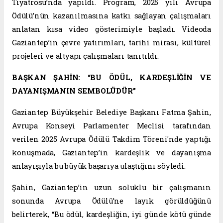
Tiyatrosu’nda yapıldı. Program, 2025 yılı Avrupa
Ödülü’nün kazanılmasına katkı sağlayan çalışmaları
anlatan kısa video gösterimiyle başladı. Videoda
Gaziantep’in çevre yatırımları, tarihi mirası, kültürel
projeleri ve altyapı çalışmaları tanıtıldı.
BAŞKAN ŞAHİN: “BU ÖDÜL, KARDEŞLİĞİN VE
DAYANIŞMANIN SEMBOLÜDÜR”
Gaziantep Büyükşehir Belediye Başkanı Fatma Şahin,
Avrupa Konseyi Parlamenter Meclisi tarafından
verilen 2025 Avrupa Ödülü Takdim Töreni'nde yaptığı
konuşmada, Gaziantep’in kardeşlik ve dayanışma
anlayışıyla bu büyük başarıya ulaştığını söyledi.
Şahin, Gaziantep’in uzun soluklu bir çalışmanın
sonunda Avrupa Ödülü’ne layık görüldüğünü
belirterek, “Bu ödül, kardeşliğin, iyi günde kötü günde