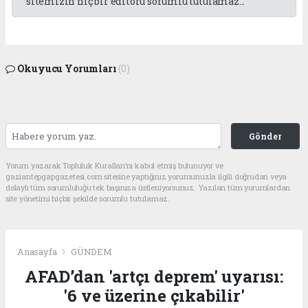
sitemizin hiç bir editörü sorumlu tutulamaz...
Okuyucu Yorumları
(0)
Gönder
Yorum yazarak Topluluk Kuralları’nı kabul etmiş bulunuyor ve
gaziantepgapgazetesi.com sitesine yaptığınız yorumunuzla ilgili doğrudan veya
dolaylı tüm sorumluluğu tek başınıza üstleniyorsunuz. Yazılan tüm yorumlardan
site yönetimi hiçbir şekilde sorumlu tutulamaz.
Anasayfa
GÜNDEM
AFAD’dan 'artçı deprem' uyarısı:
'6 ve üzerine çıkabilir'