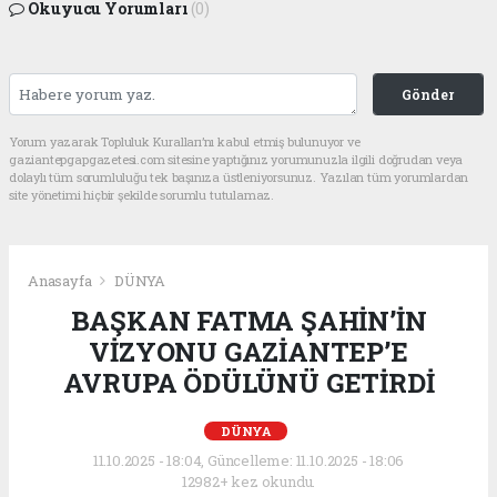
Okuyucu Yorumları
(0)
Gönder
Yorum yazarak Topluluk Kuralları’nı kabul etmiş bulunuyor ve
gaziantepgapgazetesi.com sitesine yaptığınız yorumunuzla ilgili doğrudan veya
dolaylı tüm sorumluluğu tek başınıza üstleniyorsunuz. Yazılan tüm yorumlardan
site yönetimi hiçbir şekilde sorumlu tutulamaz.
Anasayfa
DÜNYA
BAŞKAN FATMA ŞAHİN’İN
VİZYONU GAZİANTEP’E
AVRUPA ÖDÜLÜNÜ GETİRDİ
DÜNYA
11.10.2025 - 18:04, Güncelleme: 11.10.2025 - 18:06
12982+ kez okundu.