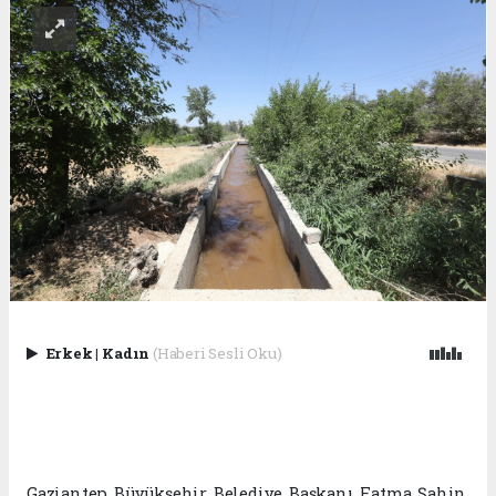
Erkek
|
Kadın
(Haberi Sesli Oku)
Gaziantep Büyükşehir Belediye Başkanı Fatma Şahin,