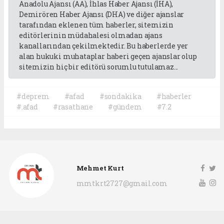
Anadolu Ajansı (AA), İhlas Haber Ajansı (İHA),
Demirören Haber Ajansı (DHA) ve diğer ajanslar
tarafından eklenen tüm haberler, sitemizin
editörlerinin müdahalesi olmadan ajans
kanallarından çekilmektedir. Bu haberlerde yer
alan hukuki muhataplar haberi geçen ajanslar olup
sitemizin hiç bir editörü sorumlu tutulamaz...
#deprem
#afad
#sondakika
#haberler
#.afad
#rasathane
#gündem
#7.2
Mehmet Kurt
mmtkrt2727@gmail.com