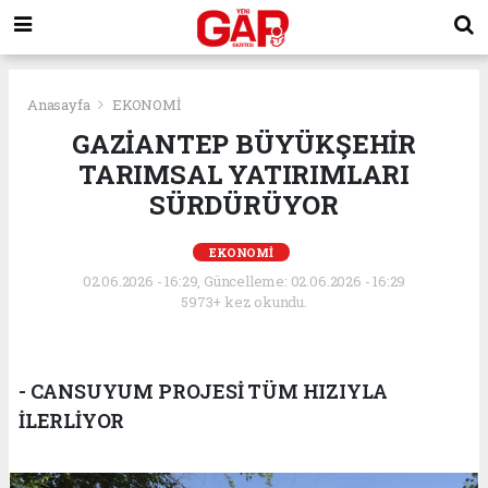
Anasayfa
EKONOMİ
GAZİANTEP BÜYÜKŞEHİR
TARIMSAL YATIRIMLARI
SÜRDÜRÜYOR
EKONOMİ
02.06.2026 - 16:29, Güncelleme: 02.06.2026 - 16:29
5973+ kez okundu.
- CANSUYUM PROJESİ TÜM HIZIYLA
İLERLİYOR