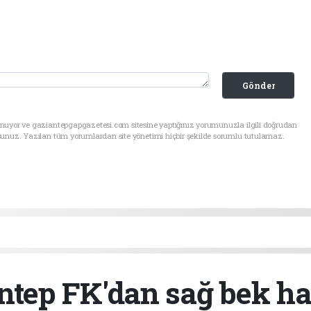
Gönder
unuyor ve gaziantepgapgazetesi.com sitesine yaptığınız yorumunuzla ilgili doğrudan
sunuz. Yazılan tüm yorumlardan site yönetimi hiçbir şekilde sorumlu tutulamaz.
ntep FK'dan sağ bek ha