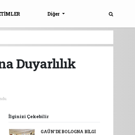
ETİMLER
Diğer
a Duyarlılık
ndu.
İlginizi Çekebilir
GAÜN’DE BOLOGNA BİLGİ