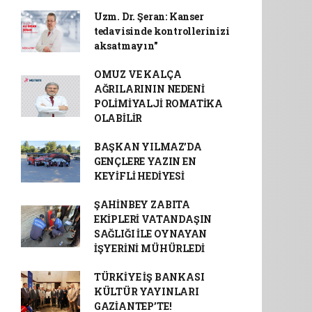
Uzm. Dr. Şeran: Kanser
tedavisinde kontrollerinizi
aksatmayın"
OMUZ VE KALÇA
AĞRILARININ NEDENİ
POLİMİYALJİ ROMATİKA
OLABİLİR
BAŞKAN YILMAZ’DA
GENÇLERE YAZIN EN
KEYİFLİ HEDİYESİ
ŞAHİNBEY ZABITA
EKİPLERİ VATANDAŞIN
SAĞLIĞI İLE OYNAYAN
İŞYERİNİ MÜHÜRLEDİ
TÜRKİYE İŞ BANKASI
KÜLTÜR YAYINLARI
GAZİANTEP’TE!