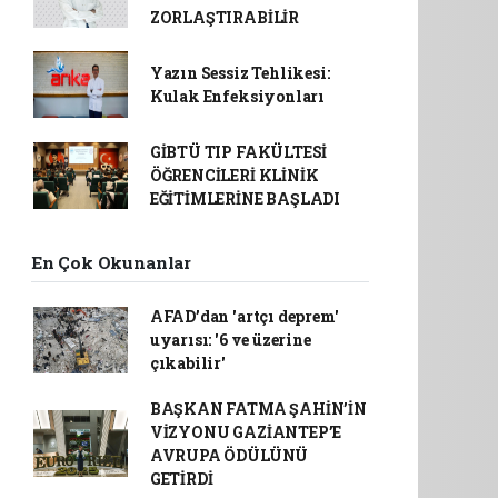
ZORLAŞTIRABİLİR
Yazın Sessiz Tehlikesi:
Kulak Enfeksiyonları
GİBTÜ TIP FAKÜLTESİ
ÖĞRENCİLERİ KLİNİK
EĞİTİMLERİNE BAŞLADI
En Çok Okunanlar
AFAD’dan 'artçı deprem'
uyarısı: '6 ve üzerine
çıkabilir'
BAŞKAN FATMA ŞAHİN’İN
VİZYONU GAZİANTEP’E
AVRUPA ÖDÜLÜNÜ
GETİRDİ