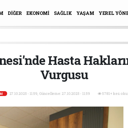
M
DİĞER
EKONOMİ
SAĞLIK
YAŞAM
YEREL YÖN
R-SANAT
esi’nde Hasta Hakların
Vurgusu
27.10.2025 - 11:59, Güncelleme: 27.10.2025 - 11:59
5781+ kez oku
İM