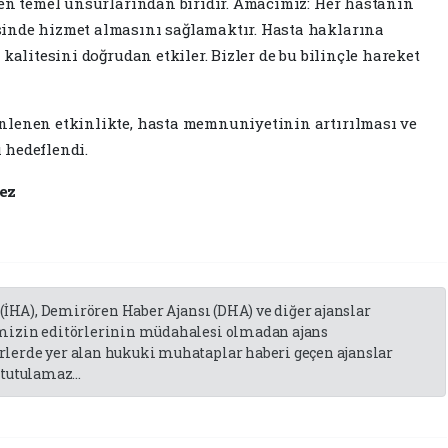
 en temel unsurlarından biridir. Amacımız: Her hastanın
inde hizmet almasını sağlamaktır. Hasta haklarına
kalitesini doğrudan etkiler. Bizler de bu bilinçle hareket
nlenen etkinlikte, hasta memnuniyetinin artırılması ve
 hedeflendi.
ez
 (İHA), Demirören Haber Ajansı (DHA) ve diğer ajanslar
emizin editörlerinin müdahalesi olmadan ajans
lerde yer alan hukuki muhataplar haberi geçen ajanslar
tutulamaz...