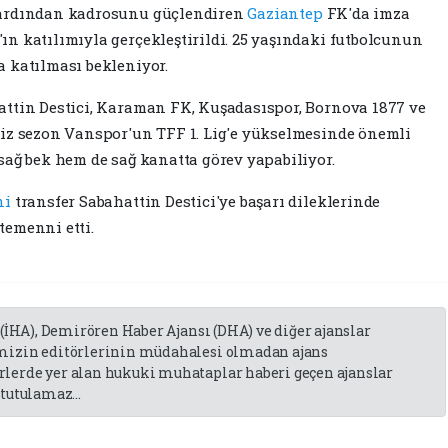
 ardından kadrosunu güçlendiren
Gaziantep
FK'da imza
n katılımıyla gerçekleştirildi. 25 yaşındaki futbolcunun
 katılması bekleniyor.
attin Destici, Karaman FK, Kuşadasıspor, Bornova 1877 ve
miz sezon Vanspor'un TFF 1. Lig'e yükselmesinde önemli
sağ bek hem de sağ kanatta görev yapabiliyor.
ni
transfer Sabahattin Destici'ye başarı dileklerinde
temenni etti.
 (İHA), Demirören Haber Ajansı (DHA) ve diğer ajanslar
emizin editörlerinin müdahalesi olmadan ajans
lerde yer alan hukuki muhataplar haberi geçen ajanslar
tutulamaz...