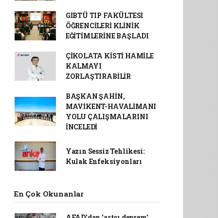
GİBTÜ TIP FAKÜLTESİ
ÖĞRENCİLERİ KLİNİK
EĞİTİMLERİNE BAŞLADI
ÇİKOLATA KİSTİ HAMİLE
KALMAYI
ZORLAŞTIRABİLİR
BAŞKAN ŞAHİN,
MAVİKENT-HAVALİMANI
YOLU ÇALIŞMALARINI
İNCELEDİ
Yazın Sessiz Tehlikesi:
Kulak Enfeksiyonları
En Çok Okunanlar
AFAD’dan 'artçı deprem'