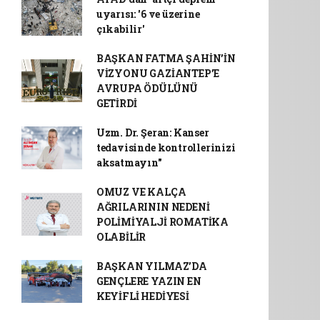
uyarısı: '6 ve üzerine
çıkabilir'
BAŞKAN FATMA ŞAHİN’İN
VİZYONU GAZİANTEP’E
AVRUPA ÖDÜLÜNÜ
GETİRDİ
Uzm. Dr. Şeran: Kanser
tedavisinde kontrollerinizi
aksatmayın"
OMUZ VE KALÇA
AĞRILARININ NEDENİ
POLİMİYALJİ ROMATİKA
OLABİLİR
BAŞKAN YILMAZ’DA
GENÇLERE YAZIN EN
KEYİFLİ HEDİYESİ