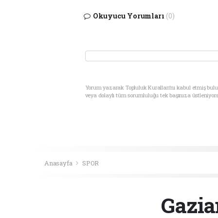
Okuyucu Yorumları
(0)
Yorum yazarak Topluluk Kuralları’nı kabul etmiş bul
veya dolaylı tüm sorumluluğu tek başınıza üstleniyor
Anasayfa
SPOR
Gazia