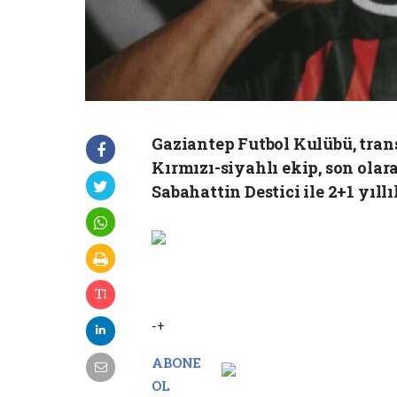
Gaziantep Futbol Kulübü, tran
Kırmızı-siyahlı ekip, son ola
Sabahattin Destici ile 2+1 yıll
-+
ABONE
OL