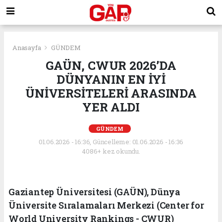
Anasayfa
GÜNDEM
GAÜN, CWUR 2026’DA
DÜNYANIN EN İYİ
ÜNİVERSİTELERİ ARASINDA
YER ALDI
GÜNDEM
01.06.2026 - 16:36, Güncelleme: 01.06.2026 - 16:36
4086+ kez okundu.
Gaziantep Üniversitesi (GAÜN), Dünya
Üniversite Sıralamaları Merkezi (Center for
World University Rankings - CWUR)