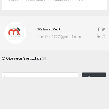
Mehmet Kurt
mmtkrt2727@gmail.com
Okuyucu Yorumları
(0)
Gönder
Yorum yazarak Topluluk Kuralları’nı kabul etmiş bulunuyor ve
gaziantepgapgazetesi.com sitesine yaptığınız yorumunuzla ilgili doğrudan veya
dolaylı tüm sorumluluğu tek başınıza üstleniyorsunuz. Yazılan tüm yorumlardan
site yönetimi hiçbir şekilde sorumlu tutulamaz.