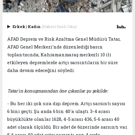
Erkek
|
Kadın
(Haberi Sesli Oku)
AFAD Deprem ve Risk Azaltma Genel Müdürü Tatar,
AFAD Genel Merkezi'nde düzenlediği basın
toplantısında; Kahramanmaraş merkezli 10 ili
etkileyen depremlerde artçı sarsıntıların bir süre
daha devam edeceğini söyledi.
Tatar'ın konuşmasından öne çıkanlar şu şekilde:
- Bu her iki çok sıra dışı deprem. Artçı sarsıntı sayısı
6 bini geçti. Şu anda 6 bin 40'a ulaştı. 3-4 arası
büyüklükte olanlar 1628, 4-5 arası 436, 5-6 arası 40
adet olarak ölçüldü. Bir adet de 6üzerinde sarsıntı var.
5-6 arası 40 adet artçı sarsıntı, son 4 ayda