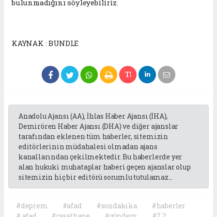
bulunmadığını söyleyebiliriz.
KAYNAK : BUNDLE
Anadolu Ajansı (AA), İhlas Haber Ajansı (İHA),
Demirören Haber Ajansı (DHA) ve diğer ajanslar
tarafından eklenen tüm haberler, sitemizin
editörlerinin müdahalesi olmadan ajans
kanallarından çekilmektedir. Bu haberlerde yer
alan hukuki muhataplar haberi geçen ajanslar olup
sitemizin hiç bir editörü sorumlu tutulamaz...
#deprem
#afad
#sondakika
#haberler
#.afad
#rasathane
#gündem
#7.2