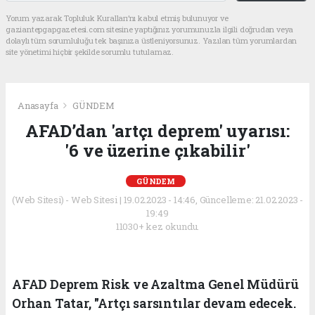
Yorum yazarak Topluluk Kuralları’nı kabul etmiş bulunuyor ve
gaziantepgapgazetesi.com sitesine yaptığınız yorumunuzla ilgili doğrudan veya
dolaylı tüm sorumluluğu tek başınıza üstleniyorsunuz. Yazılan tüm yorumlardan
site yönetimi hiçbir şekilde sorumlu tutulamaz.
Anasayfa
GÜNDEM
AFAD’dan 'artçı deprem' uyarısı:
'6 ve üzerine çıkabilir'
GÜNDEM
(Web Sitesi) - Web Sitesi | 19.02.2023 - 14:46, Güncelleme: 21.02.2023 -
19:49
11030+ kez okundu.
AFAD Deprem Risk ve Azaltma Genel Müdürü
Orhan Tatar, "Artçı sarsıntılar devam edecek.