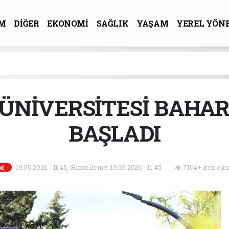
M
DİĞER
EKONOMİ
SAĞLIK
YAŞAM
YEREL YÖN
R-SANAT
ÜNİVERSİTESİ BAHAR
BAŞLADI
19.05.2026 - 11:45, Güncelleme: 19.05.2026 - 11:45
7104+ kez oku
İM