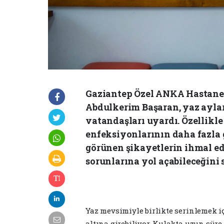
Gaziantep Özel ANKA Hastanes
Abdulkerim Başaran, yaz ayla
vatandaşları uyardı. Özellikle
enfeksiyonlarının daha fazla g
görünen şikayetlerin ihmal edi
sorunlarına yol açabileceğini 
Yaz mevsimiyle birlikte serinlemek iç
altına girebiliyor. Kulakta uzun sür