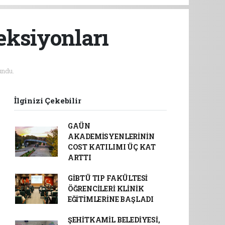
eksiyonları
ndu.
İlginizi Çekebilir
GAÜN
AKADEMİSYENLERİNİN
COST KATILIMI ÜÇ KAT
ARTTI
GİBTÜ TIP FAKÜLTESİ
ÖĞRENCİLERİ KLİNİK
EĞİTİMLERİNE BAŞLADI
ŞEHİTKAMİL BELEDİYESİ,