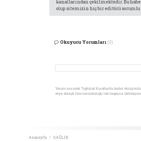
kanallarından çekilmektedir. Bu haber
olup sitemizin hiç bir editörü sorumlu 
Okuyucu Yorumları
(0)
Yorum yazarak Topluluk Kuralları’nı kabul etmiş bul
veya dolaylı tüm sorumluluğu tek başınıza üstleniyor
Anasayfa
SAĞLIK