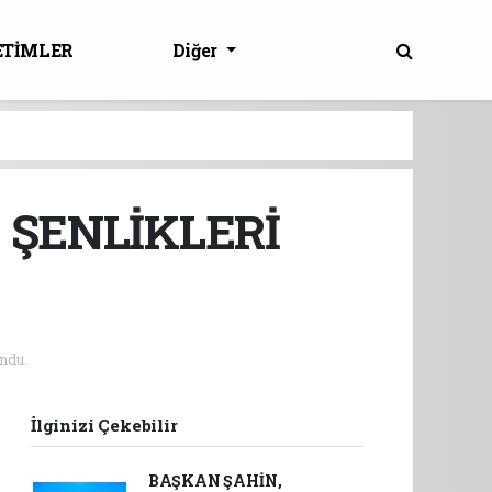
ETİMLER
Diğer
 ŞENLİKLERİ
ndu.
İlginizi Çekebilir
BAŞKAN ŞAHİN,