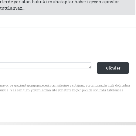
lerde yer alan hukuki muhataplar haberi geçen ajanslar
tutulamaz...
Gönder
unuyor ve gaziantepgapgazetesi.com sitesine yaptığınız yorumunuzla ilgili doğrudan
sunuz. Yazılan tüm yorumlardan site yönetimi hiçbir şekilde sorumlu tutulamaz.