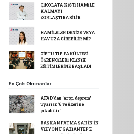
ÇİKOLATA KİSTİ HAMİLE
KALMAYI
ZORLAŞTIRABİLİR
HAMİLELER DENİZE VEYA
HAVUZA GİREBİLİR Mİ?
GİBTÜ TIP FAKÜLTESİ
ÖĞRENCİLERİ KLİNİK
EĞİTİMLERİNE BAŞLADI
En Çok Okunanlar
AFAD’dan 'artçı deprem'
uyarısı: '6 ve üzerine
çıkabilir'
BAŞKAN FATMA ŞAHİN’İN
VİZYONU GAZİANTEP’E