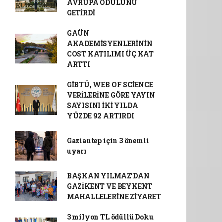
AVRUPA ÖDÜLÜNÜ
GETİRDİ
GAÜN
AKADEMİSYENLERİNİN
COST KATILIMI ÜÇ KAT
ARTTI
GİBTÜ, WEB OF SCİENCE
VERİLERİNE GÖRE YAYIN
SAYISINI İKİ YILDA
YÜZDE 92 ARTIRDI
Gaziantep için 3 önemli
uyarı
BAŞKAN YILMAZ’DAN
GAZİKENT VE BEYKENT
MAHALLELERİNE ZİYARET
3 milyon TL ödüllü Doku