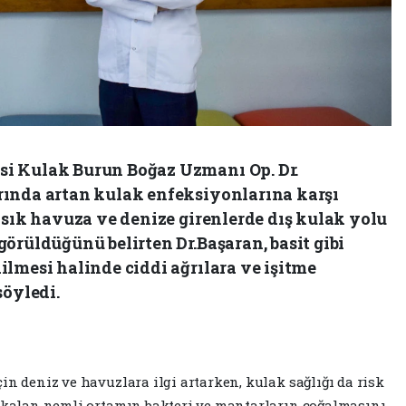
i Kulak Burun Boğaz Uzmanı Op. Dr.
rında artan kulak enfeksiyonlarına karşı
 sık havuza ve denize girenlerde dış kulak yolu
örüldüğünü belirten Dr.Başaran, basit gibi
lmesi halinde ciddi ağrılara ve işitme
söyledi.
in deniz ve havuzlara ilgi artarken, kulak sağlığı da risk
e kalan nemli ortamın bakteri ve mantarların çoğalmasını