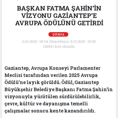
BAŞKAN FATMA ŞAHİN’İN
VİZYONU GAZİANTEP’E
AVRUPA ÖDÜLÜNÜ GETİRDİ
DÜNYA
11.10.2025 - 18:04, Güncelleme: 11.10.2025 - 18:06
12982+ kez okundu.
Gaziantep, Avrupa Konseyi Parlamenter
Meclisi tarafından verilen 2025 Avrupa
Ödülü’ne layık görüldü. Ödül, Gaziantep
Büyükşehir Belediye Başkanı Fatma Şahin’in
vizyonuyla yürütülen sürdürülebilirlik,
çevre, kültür ve dayanışma temelli
çalışmalar sonucu kente kazandırıldı.