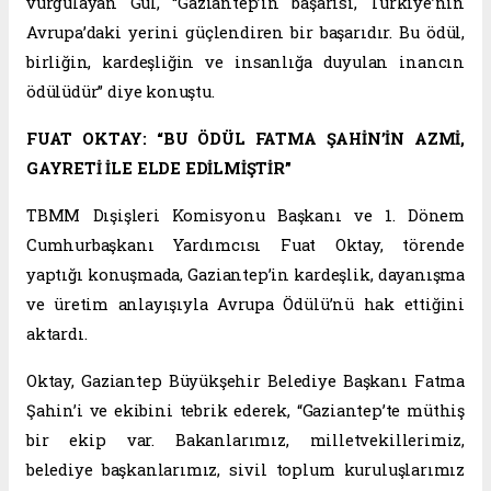
vurgulayan Gül, “Gaziantep’in başarısı, Türkiye’nin
Avrupa’daki yerini güçlendiren bir başarıdır. Bu ödül,
birliğin, kardeşliğin ve insanlığa duyulan inancın
ödülüdür” diye konuştu.
FUAT OKTAY: “BU ÖDÜL FATMA ŞAHİN’İN AZMİ,
GAYRETİ İLE ELDE EDİLMİŞTİR”
TBMM Dışişleri Komisyonu Başkanı ve 1. Dönem
Cumhurbaşkanı Yardımcısı Fuat Oktay, törende
yaptığı konuşmada, Gaziantep’in kardeşlik, dayanışma
ve üretim anlayışıyla Avrupa Ödülü’nü hak ettiğini
aktardı.
Oktay, Gaziantep Büyükşehir Belediye Başkanı Fatma
Şahin’i ve ekibini tebrik ederek, “Gaziantep’te müthiş
bir ekip var. Bakanlarımız, milletvekillerimiz,
belediye başkanlarımız, sivil toplum kuruluşlarımız