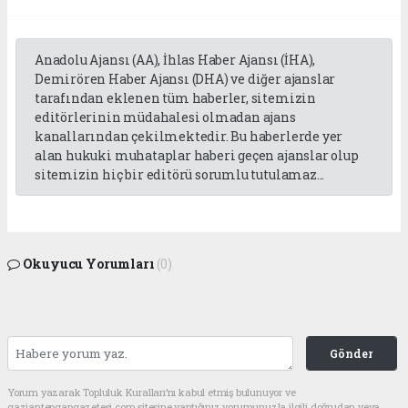
Anadolu Ajansı (AA), İhlas Haber Ajansı (İHA),
Demirören Haber Ajansı (DHA) ve diğer ajanslar
tarafından eklenen tüm haberler, sitemizin
editörlerinin müdahalesi olmadan ajans
kanallarından çekilmektedir. Bu haberlerde yer
alan hukuki muhataplar haberi geçen ajanslar olup
sitemizin hiç bir editörü sorumlu tutulamaz...
Okuyucu Yorumları
(0)
Gönder
Yorum yazarak Topluluk Kuralları’nı kabul etmiş bulunuyor ve
gaziantepgapgazetesi.com sitesine yaptığınız yorumunuzla ilgili doğrudan veya