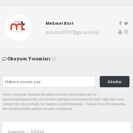
Mehmet Kurt
mmtkrt2727@gmail.com
Okuyucu Yorumları
(0)
Gönder
Yorum yazarak Topluluk Kuralları’nı kabul etmiş bulunuyor ve
gaziantepgapgazetesi.com sitesine yaptığınız yorumunuzla ilgili doğrudan veya
dolaylı tüm sorumluluğu tek başınıza üstleniyorsunuz. Yazılan tüm yorumlardan
site yönetimi hiçbir şekilde sorumlu tutulamaz.
Anasayfa
DÜNYA