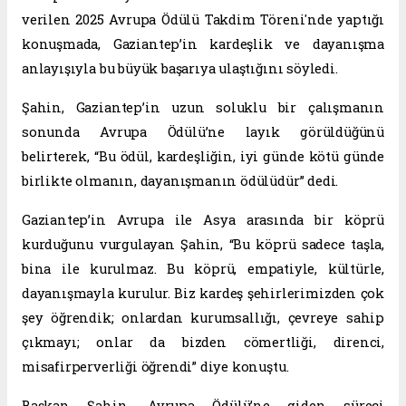
verilen 2025 Avrupa Ödülü Takdim Töreni'nde yaptığı
konuşmada, Gaziantep’in kardeşlik ve dayanışma
anlayışıyla bu büyük başarıya ulaştığını söyledi.
Şahin, Gaziantep’in uzun soluklu bir çalışmanın
sonunda Avrupa Ödülü’ne layık görüldüğünü
belirterek, “Bu ödül, kardeşliğin, iyi günde kötü günde
birlikte olmanın, dayanışmanın ödülüdür” dedi.
Gaziantep’in Avrupa ile Asya arasında bir köprü
kurduğunu vurgulayan Şahin, “Bu köprü sadece taşla,
bina ile kurulmaz. Bu köprü, empatiyle, kültürle,
dayanışmayla kurulur. Biz kardeş şehirlerimizden çok
şey öğrendik; onlardan kurumsallığı, çevreye sahip
çıkmayı; onlar da bizden cömertliği, direnci,
misafirperverliği öğrendi” diye konuştu.
Başkan Şahin, Avrupa Ödülü’ne giden süreci