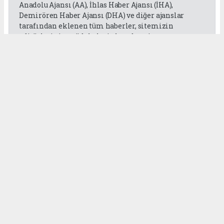
Anadolu Ajansı (AA), İhlas Haber Ajansı (İHA),
Demirören Haber Ajansı (DHA) ve diğer ajanslar
tarafından eklenen tüm haberler, sitemizin
editörlerinin müdahalesi olmadan ajans
kanallarından çekilmektedir. Bu haberlerde yer
alan hukuki muhataplar haberi geçen ajanslar olup
sitemizin hiç bir editörü sorumlu tutulamaz...
Okuyucu Yorumları
(0)
Gönder
Yorum yazarak Topluluk Kuralları’nı kabul etmiş bulunuyor ve
gaziantepgapgazetesi.com sitesine yaptığınız yorumunuzla ilgili doğrudan veya
dolaylı tüm sorumluluğu tek başınıza üstleniyorsunuz. Yazılan tüm yorumlardan
site yönetimi hiçbir şekilde sorumlu tutulamaz.