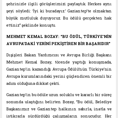
şehrinizle ilgili görüşlerimizi paylaştık. Herkes aynı
şeyi söyledi: ‘İyi ki buradayız.’ Gaziantep’te olmaktan
büyük mutluluk duyuyoruz. Bu ödülü gerçekten hak
ettiniz” şeklinde konuştu.
MEHMET KEMAL BOZAY: “BU ÖDÜL, TÜRKİYE’NİN
AVRUPA’DAKİ YERİNİ PEKİŞTİREN BİR BAŞARIDIR”
Dışişleri Bakan Yardımcısı ve Avrupa Birliği Başkanı
Mehmet Kemal Bozay, törende yaptığı konuşmada,
Gaziantep’in kazandığı Avrupa Ödülü’nün Türkiye’nin
Avrupa kurumlarındaki yerini güçlendiren önemli bir
adım olduğuna dikkat çekti.
Gaziantep’in bu ödüle uzun soluklu ve kararlı bir süreç
sonunda ulaştığını belirten Bozay, “Bu ödül, Belediye
Başkanımız ve Gaziantep halkının sabırla, inatla ve
istikrarla sürdürdüğü çalışmaların sonucudur. Her