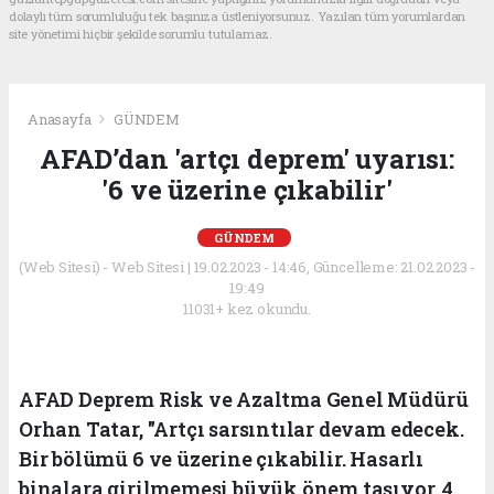
dolaylı tüm sorumluluğu tek başınıza üstleniyorsunuz. Yazılan tüm yorumlardan
site yönetimi hiçbir şekilde sorumlu tutulamaz.
Anasayfa
GÜNDEM
AFAD’dan 'artçı deprem' uyarısı:
'6 ve üzerine çıkabilir'
GÜNDEM
(Web Sitesi) - Web Sitesi | 19.02.2023 - 14:46, Güncelleme: 21.02.2023 -
19:49
11031+ kez okundu.
AFAD Deprem Risk ve Azaltma Genel Müdürü
Orhan Tatar, "Artçı sarsıntılar devam edecek.
Bir bölümü 6 ve üzerine çıkabilir. Hasarlı
binalara girilmemesi büyük önem taşıyor. 4