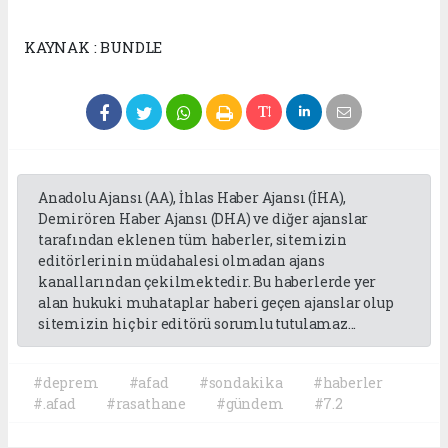
KAYNAK : BUNDLE
Anadolu Ajansı (AA), İhlas Haber Ajansı (İHA),
Demirören Haber Ajansı (DHA) ve diğer ajanslar
tarafından eklenen tüm haberler, sitemizin
editörlerinin müdahalesi olmadan ajans
kanallarından çekilmektedir. Bu haberlerde yer
alan hukuki muhataplar haberi geçen ajanslar olup
sitemizin hiç bir editörü sorumlu tutulamaz...
#deprem
#afad
#sondakika
#haberler
#.afad
#rasathane
#gündem
#7.2