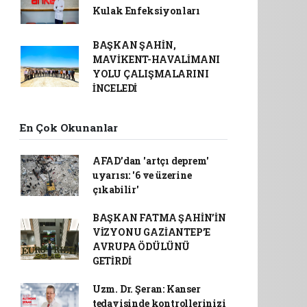
Kulak Enfeksiyonları
BAŞKAN ŞAHİN,
MAVİKENT-HAVALİMANI
YOLU ÇALIŞMALARINI
İNCELEDİ
En Çok Okunanlar
AFAD’dan 'artçı deprem'
uyarısı: '6 ve üzerine
çıkabilir'
BAŞKAN FATMA ŞAHİN’İN
VİZYONU GAZİANTEP’E
AVRUPA ÖDÜLÜNÜ
GETİRDİ
Uzm. Dr. Şeran: Kanser
tedavisinde kontrollerinizi