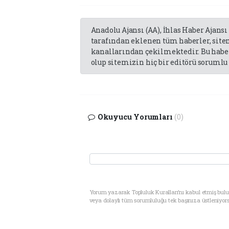
Anadolu Ajansı (AA), İhlas Haber Ajansı
tarafından eklenen tüm haberler, sit
kanallarından çekilmektedir. Bu haber
olup sitemizin hiç bir editörü sorumlu 
Okuyucu Yorumları
(0)
Yorum yazarak Topluluk Kuralları’nı kabul etmiş bul
veya dolaylı tüm sorumluluğu tek başınıza üstleniyor