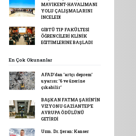
MAVİKENT-HAVALİMANI
YOLU ÇALIŞMALARINI
İNCELEDİ
GİBTÜ TIP FAKÜLTESİ
ÖĞRENCİLERİ KLİNİK
EĞİTİMLERİNE BAŞLADI
En Çok Okunanlar
AFAD’dan 'artçı deprem'
uyarısı: '6 ve üzerine
çıkabilir'
BAŞKAN FATMA ŞAHİN’İN
VİZYONU GAZİANTEP’E
AVRUPA ÖDÜLÜNÜ
GETİRDİ
Uzm. Dr. Şeran: Kanser