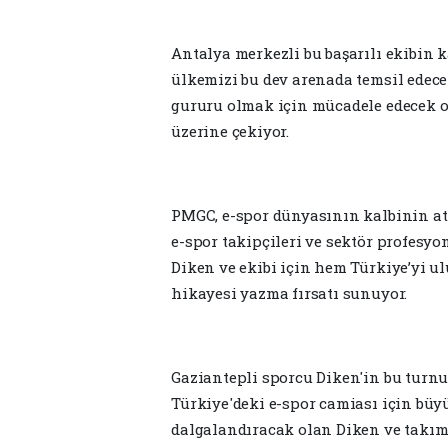
Antalya merkezli bu başarılı ekibin
ülkemizi bu dev arenada temsil edec
gururu olmak için mücadele edecek ol
üzerine çekiyor.
PMGC, e-spor dünyasının kalbinin att
e-spor takipçileri ve sektör profesy
Diken ve ekibi için hem Türkiye’yi u
hikayesi yazma fırsatı sunuyor.
Gaziantepli sporcu Diken'in bu turn
Türkiye'deki e-spor camiası için büy
dalgalandıracak olan Diken ve takımı