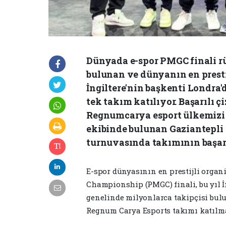
Dünyada e-spor PMGC finali rü
bulunan ve dünyanın en presti
İngiltere'nin başkenti Londra
tek takım katılıyor. Başarılı ç
Regnumcarya esport ülkemizi b
ekibinde bulunan Gaziantepl
turnuvasında takımının başarı
E-spor dünyasının en prestijli orga
Championship (PMGC) finali, bu yıl İ
genelinde milyonlarca takipçisi bul
Regnum Carya Esports takımı katılm