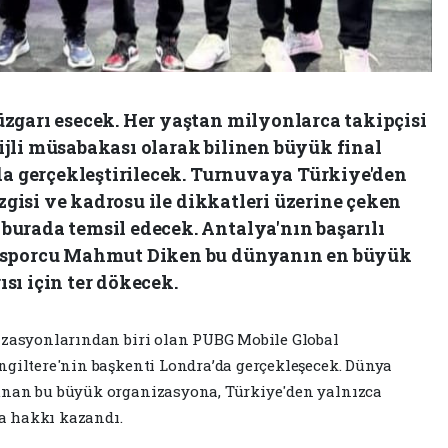
zgarı esecek. Her yaştan milyonlarca takipçisi
jli müsabakası olarak bilinen büyük final
'da gerçekleştirilecek. Turnuvaya Türkiye'den
izgisi ve kadrosu ile dikkatleri üzerine çeken
urada temsil edecek. Antalya'nın başarılı
i sporcu Mahmut Diken bu dünyanın en büyük
sı için ter dökecek.
nizasyonlarından biri olan PUBG Mobile Global
ngiltere'nin başkenti Londra’da gerçekleşecek. Dünya
unan bu büyük organizasyona, Türkiye'den yalnızca
a hakkı kazandı.