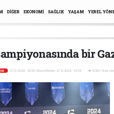
M
DİĞER
EKONOMİ
SAĞLIK
YAŞAM
YEREL YÖN
R-SANAT
ampiyonasında bir Gaz
27.11.2024 - 15:35, Güncelleme: 27.11.2024 - 15:35
3340+ kez ok
EM