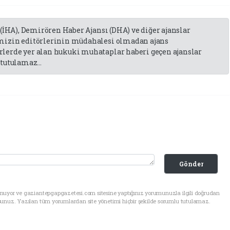
 (İHA), Demirören Haber Ajansı (DHA) ve diğer ajanslar
emizin editörlerinin müdahalesi olmadan ajans
lerde yer alan hukuki muhataplar haberi geçen ajanslar
tutulamaz...
Gönder
unuyor ve gaziantepgapgazetesi.com sitesine yaptığınız yorumunuzla ilgili doğrudan
sunuz. Yazılan tüm yorumlardan site yönetimi hiçbir şekilde sorumlu tutulamaz.