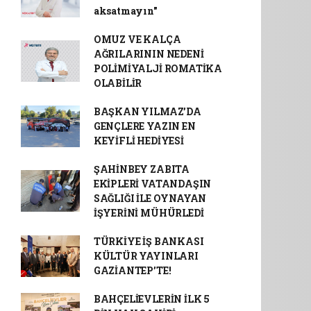
aksatmayın"
OMUZ VE KALÇA
AĞRILARININ NEDENİ
POLİMİYALJİ ROMATİKA
OLABİLİR
BAŞKAN YILMAZ’DA
GENÇLERE YAZIN EN
KEYİFLİ HEDİYESİ
ŞAHİNBEY ZABITA
EKİPLERİ VATANDAŞIN
SAĞLIĞI İLE OYNAYAN
İŞYERİNİ MÜHÜRLEDİ
TÜRKİYE İŞ BANKASI
KÜLTÜR YAYINLARI
GAZİANTEP’TE!
BAHÇELİEVLERİN İLK 5