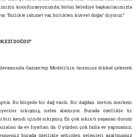
alimizin koordinasyonunda, bütün belediye başkanlarımızla
r. ‘Birlikte rahmet var, birlikten kuvvet doğar’ diyoruz.”
RKEZİ DOĞDU”
devamında Gaziantep Modeli’nin önemine dikkat çekerek
aptık. Bu bölgede bir dağ vardı. Bir dağdan üretim merkezi
iyeciler sıkışmış, nefes alamıyor. Burada özellikle tır
Her biri kendi içinde sıkışmış. En çok sıkıntı yaşanan durum
kiraları da ev fiyatları da. O yüzden çok fazla ev yapmamız,
şmemiz burada özellikle şehirden gelenleri azaltmamız