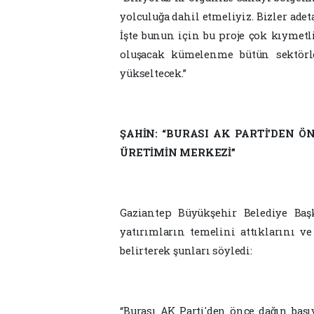
yolculuğa dahil etmeliyiz. Bizler adet
İşte bunun için bu proje çok kıymetl
oluşacak kümelenme bütün sektörle
yükseltecek.”
ŞAHİN: “BURASI AK PARTİ'DEN Ö
ÜRETİMİN MERKEZİ”
Gaziantep Büyükşehir Belediye Baş
yatırımların temelini attıklarını ve
belirterek şunları söyledi:
“Burası AK Parti'den önce dağın başı