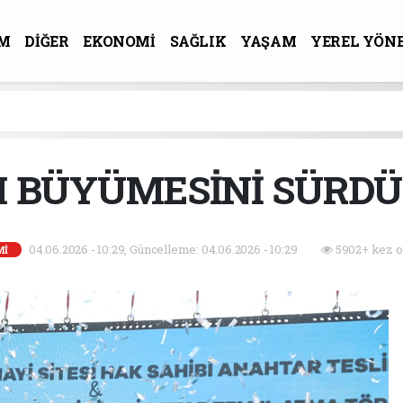
M
DİĞER
EKONOMİ
SAĞLIK
YAŞAM
YEREL YÖN
R-SANAT
 BÜYÜMESİNİ SÜRD
04.06.2026 - 10:29, Güncelleme: 04.06.2026 - 10:29
5902+ kez o
Mİ