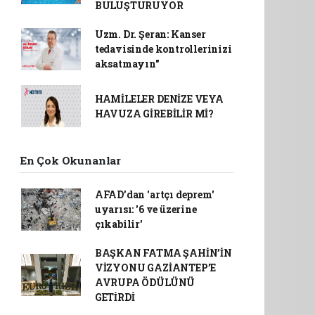
BULUŞTURUYOR
Uzm. Dr. Şeran: Kanser
tedavisinde kontrollerinizi
aksatmayın"
HAMİLELER DENİZE VEYA
HAVUZA GİREBİLİR Mİ?
En Çok Okunanlar
AFAD’dan 'artçı deprem'
uyarısı: '6 ve üzerine
çıkabilir'
BAŞKAN FATMA ŞAHİN’İN
VİZYONU GAZİANTEP’E
AVRUPA ÖDÜLÜNÜ
GETİRDİ