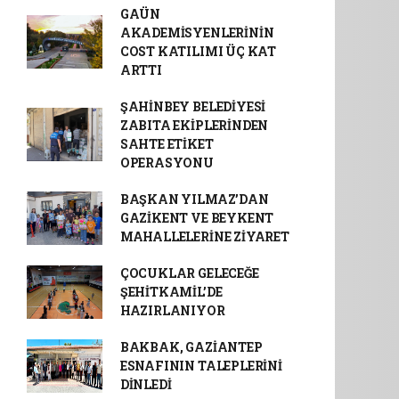
GAÜN
AKADEMİSYENLERİNİN
COST KATILIMI ÜÇ KAT
ARTTI
ŞAHİNBEY BELEDİYESİ
ZABITA EKİPLERİNDEN
SAHTE ETİKET
OPERASYONU
BAŞKAN YILMAZ’DAN
GAZİKENT VE BEYKENT
MAHALLELERİNE ZİYARET
ÇOCUKLAR GELECEĞE
ŞEHİTKAMİL’DE
HAZIRLANIYOR
BAKBAK, GAZİANTEP
ESNAFININ TALEPLERİNİ
DİNLEDİ