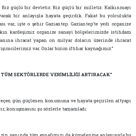
 Biz güçlü bir devletiz. Biz güçlü bir milletiz. Kalkınmayı
acak bir anlayışla hayata geçirdik. Fakat bu yolculukta
sı var, işte o şehir Gaziantep. Gaziantep'te yedi organize
akın kardeşimiz organize sanayi bölgelerimizde istihdam
yanına ihracat yapan on milyar doların üzerinde ihracat
rişimcilerimiz var. Onlar bizim iftihar kaynağımız.”
TÜM SEKTÖRLERDE VERİMLİLİĞİ ARTIRACAK”
r geçen gün güçlenen konumuna ve hayata geçirilen altyapı
ır, konuşmasını şu sözlerle tamamladı:
mizin yanında tüm esnafımızı da kümelenme anlayışıyla bu