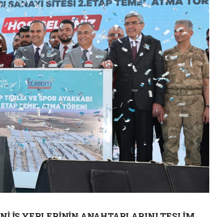
ENİ İŞ YERLERİNİN ANAHTARLARINI TESLİM