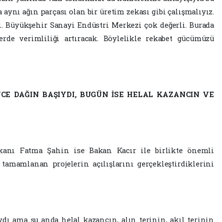
a aynı ağın parçası olan bir üretim zekası gibi çalışmalıyız.
i. Büyükşehir Sanayi Endüstri Merkezi çok değerli. Burada
rde verimliliği artıracak. Böylelikle rekabet gücümüzü
NCE DAĞIN BAŞIYDI, BUGÜN İSE HELAL KAZANCIN VE
kanı Fatma Şahin ise Bakan Kacır ile birlikte önemli
 tamamlanan projelerin açılışlarını gerçekleştirdiklerini
ydı ama şu anda helal kazancın, alın terinin, akıl terinin