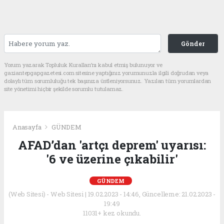
Gönder
Yorum yazarak Topluluk Kuralları’nı kabul etmiş bulunuyor ve
gaziantepgapgazetesi.com sitesine yaptığınız yorumunuzla ilgili doğrudan veya
dolaylı tüm sorumluluğu tek başınıza üstleniyorsunuz. Yazılan tüm yorumlardan
site yönetimi hiçbir şekilde sorumlu tutulamaz.
Anasayfa
GÜNDEM
AFAD’dan 'artçı deprem' uyarısı:
'6 ve üzerine çıkabilir'
GÜNDEM
(Web Sitesi) - Web Sitesi | 19.02.2023 - 14:46, Güncelleme: 21.02.2023 -
19:49
11031+ kez okundu.