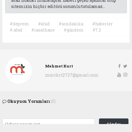
alan hukuki muhataplar haberi geçen ajanslar olup
sitemizin hiç bir editörü sorumlu tutulamaz...
#deprem
#afad
#sondakika
#haberler
#.afad
#rasathane
#gündem
#7.2
Mehmet Kurt
mmtkrt2727@gmail.com
Okuyucu Yorumları
(0)
Gönder