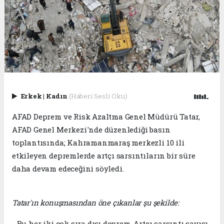
Erkek
|
Kadın
(Haberi Sesli Oku)
AFAD Deprem ve Risk Azaltma Genel Müdürü Tatar,
AFAD Genel Merkezi'nde düzenlediği basın
toplantısında; Kahramanmaraş merkezli 10 ili
etkileyen depremlerde artçı sarsıntıların bir süre
daha devam edeceğini söyledi.
Tatar'ın konuşmasından öne çıkanlar şu şekilde:
- Bu her iki çok sıra dışı deprem. Artçı sarsıntı sayısı