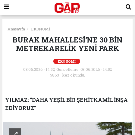
Anasayfa
EKONOMİ
BURAK MAHALLESİ’NE 30 BİN
METREKARELİK YENİ PARK
EKONOMİ
03.06.2026 - 14:52, Güncelleme: 03.06.2026 - 14:52
5863+ kez okundu.
YILMAZ: “DAHA YEŞİL BİR ŞEHİTKAMİL İNŞA
EDİYORUZ”