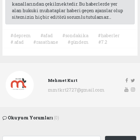
kanallarından çekilmektedir. Bu haberlerde yer
alan hukuki muhataplar haberi geçen ajanslar olup
sitemizin hiç bir editörü sorumlu tutulamaz...
#deprem
#afad
#sondakika
#haberler
#.afad
#rasathane
#gündem
#7.2
Mehmet Kurt
mmtkrt2727@gmail.com
Okuyucu Yorumları
(0)