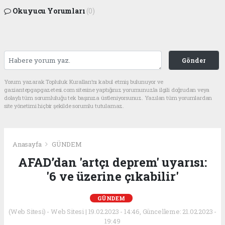
Okuyucu Yorumları
(0)
Gönder
Yorum yazarak Topluluk Kuralları’nı kabul etmiş bulunuyor ve
gaziantepgapgazetesi.com sitesine yaptığınız yorumunuzla ilgili doğrudan veya
dolaylı tüm sorumluluğu tek başınıza üstleniyorsunuz. Yazılan tüm yorumlardan
site yönetimi hiçbir şekilde sorumlu tutulamaz.
Anasayfa
GÜNDEM
AFAD’dan 'artçı deprem' uyarısı:
'6 ve üzerine çıkabilir'
GÜNDEM
(Web Sitesi) - Web Sitesi | 19.02.2023 - 14:46, Güncelleme: 21.02.2023 -
19:49