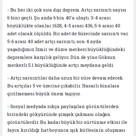
- Bu her iki çok sıra dışı deprem. Artçı sarsıntı sayısı
6 bini geçti. Şu anda 6 bin 40'a ulaştı. 3-4 arası
büyüklükte olanlar 1628, 4-5 arası 436, 5-6 arası 40
adet olarak ölçüldü. Bir adet de 6üzerinde sarsıntı var.
5-6 arası 40 adet artçı sarsıntı, son 4 ayda
yaşadığımız İzmir ve düzce merkezi büyüklüğündeki
depremlere karşılık geliyor. Dün de yine Göksun
merkezli 5.1 büyüklüğünde artçı meydana geldi.
- Artçı sarsıntılar daha uzun bir süre devam edecek.
Bu artçılar 5 ve üzerine çıkabilir. Hasarlı binalara
girilmemesi büyük önem taşıyor.
- Sosyal medyada sıkça paylaşılan görüntülerden
birindeki gökyüzünde şimşek çakması olağan
görüntülerdir. Bu kadar büyük bir sürtünme etkisi ile
fayın kırıldığı hat boyunca ışık kütlesinin oluşması