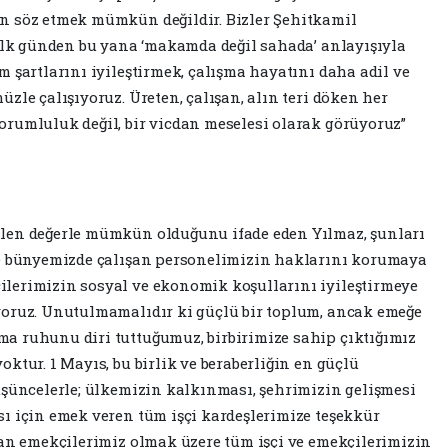
n söz etmek mümkün değildir. Bizler Şehitkamil
 ilk günden bu yana ‘makamda değil sahada’ anlayışıyla
 şartlarını iyileştirmek, çalışma hayatını daha adil ve
zle çalışıyoruz. Üreten, çalışan, alın teri döken her
rumluluk değil, bir vicdan meselesi olarak görüyoruz”
len değerle mümkün olduğunu ifade eden Yılmaz, şunları
ye bünyemizde çalışan personelimizin haklarını korumaya
lerimizin sosyal ve ekonomik koşullarını iyileştirmeye
yoruz. Unutulmamalıdır ki güçlü bir toplum, ancak emeğe
a ruhunu diri tuttuğumuz, birbirimize sahip çıktığımız
ktur. 1 Mayıs, bu birlik ve beraberliğin en güçlü
üşüncelerle; ülkemizin kalkınması, şehrimizin gelişmesi
ı için emek veren tüm işçi kardeşlerimize teşekkür
pan emekçilerimiz olmak üzere tüm işçi ve emekçilerimizin