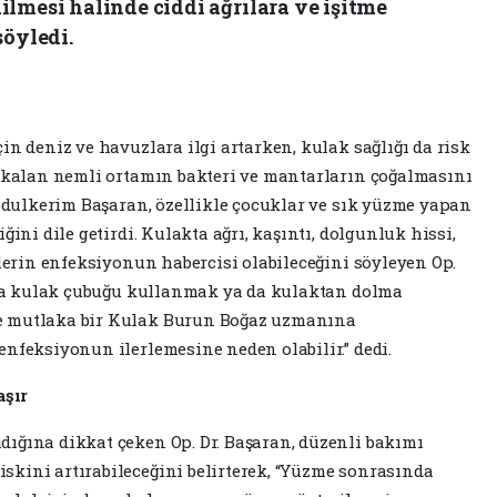
lmesi halinde ciddi ağrılara ve işitme
söyledi.
in deniz ve havuzlara ilgi artarken, kulak sağlığı da risk
e kalan nemli ortamın bakteri ve mantarların çoğalmasını
Abdulkerim Başaran, özellikle çocuklar ve sık yüzme yapan
ğini dile getirdi. Kulakta ağrı, kaşıntı, dolgunluk hissi,
ilerin enfeksiyonun habercisi olabileceğini söyleyen Op.
ında kulak çubuğu kullanmak ya da kulaktan dolma
e mutlaka bir Kulak Burun Boğaz uzmanına
enfeksiyonun ilerlemesine neden olabilir.” dedi.
şır
ığına dikkat çeken Op. Dr. Başaran, düzenli bakımı
kini artırabileceğini belirterek, “Yüzme sonrasında