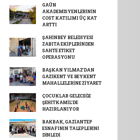
GAÜN
AKADEMİSYENLERİNİN
COST KATILIMI ÜÇ KAT
ARTTI
ŞAHİNBEY BELEDİYESİ
ZABITA EKİPLERİNDEN
SAHTE ETİKET
OPERASYONU
BAŞKAN YILMAZ’DAN
GAZİKENT VE BEYKENT
MAHALLELERİNE ZİYARET
ÇOCUKLAR GELECEĞE
ŞEHİTKAMİL’DE
HAZIRLANIYOR
BAKBAK, GAZİANTEP
ESNAFININ TALEPLERİNİ
DİNLEDİ