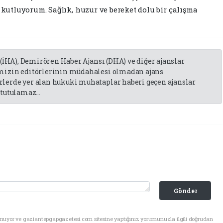
utluyorum. Sağlık, huzur ve bereket dolu bir çalışma
 (İHA), Demirören Haber Ajansı (DHA) ve diğer ajanslar
emizin editörlerinin müdahalesi olmadan ajans
lerde yer alan hukuki muhataplar haberi geçen ajanslar
tutulamaz...
Gönder
unuyor ve gaziantepgapgazetesi.com sitesine yaptığınız yorumunuzla ilgili doğrudan