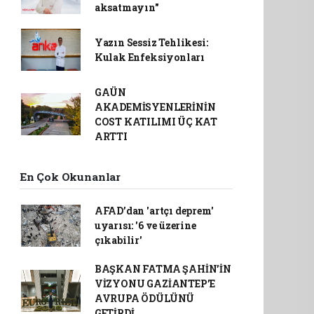
aksatmayın"
Yazın Sessiz Tehlikesi:
Kulak Enfeksiyonları
GAÜN
AKADEMİSYENLERİNİN
COST KATILIMI ÜÇ KAT
ARTTI
En Çok Okunanlar
AFAD’dan 'artçı deprem'
uyarısı: '6 ve üzerine
çıkabilir'
BAŞKAN FATMA ŞAHİN’İN
VİZYONU GAZİANTEP’E
AVRUPA ÖDÜLÜNÜ
GETİRDİ