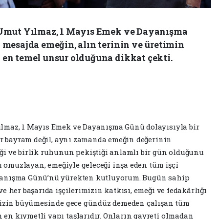
 Umut Yılmaz, 1 Mayıs Emek ve Dayanışma
mesajda emeğin, alın terinin ve üretimin
en temel unsur olduğuna dikkat çekti.
lmaz, 1 Mayıs Emek ve Dayanışma Günü dolayısıyla bir
bir bayram değil, aynı zamanda emeğin değerinin
ği ve birlik ruhunun pekiştiği anlamlı bir gün olduğunu
tı omuzlayan, emeğiyle geleceği inşa eden tüm işçi
yanışma Günü’nü yürekten kutluyorum. Bugün sahip
e her başarıda işçilerimizin katkısı, emeği ve fedakârlığı
emizin büyümesinde gece gündüz demeden çalışan tüm
en kıymetli yapı taşlarıdır. Onların gayreti olmadan