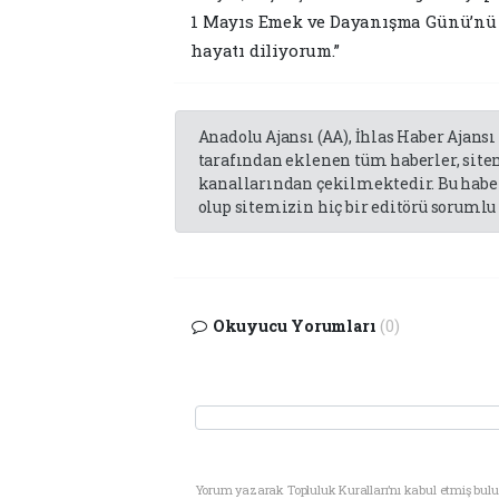
1 Mayıs Emek ve Dayanışma Günü’nü k
hayatı diliyorum.”
Anadolu Ajansı (AA), İhlas Haber Ajansı
tarafından eklenen tüm haberler, sit
kanallarından çekilmektedir. Bu haber
olup sitemizin hiç bir editörü sorumlu 
Okuyucu Yorumları
(0)
Yorum yazarak Topluluk Kuralları’nı kabul etmiş bul