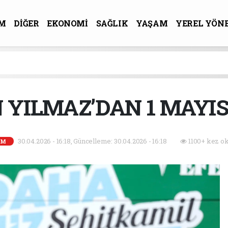
M
DİĞER
EKONOMİ
SAĞLIK
YAŞAM
YEREL YÖN
R-SANAT
 YILMAZ’DAN 1 MAYIS
30.04.2026 - 16:18, Güncelleme: 30.04.2026 - 16:18
1100+ kez ok
EM