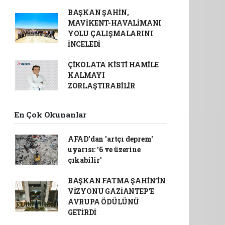
BAŞKAN ŞAHİN,
MAVİKENT-HAVALİMANI
YOLU ÇALIŞMALARINI
İNCELEDİ
ÇİKOLATA KİSTİ HAMİLE
KALMAYI
ZORLAŞTIRABİLİR
En Çok Okunanlar
AFAD’dan 'artçı deprem'
uyarısı: '6 ve üzerine
çıkabilir'
BAŞKAN FATMA ŞAHİN’İN
VİZYONU GAZİANTEP’E
AVRUPA ÖDÜLÜNÜ
GETİRDİ