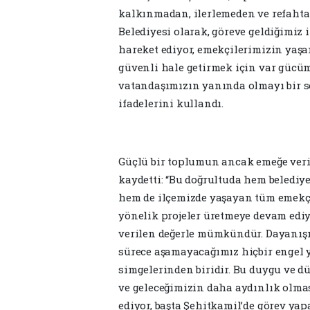
kalkınmadan, ilerlemeden ve refahta
Belediyesi olarak, göreve geldiğimiz
hareket ediyor, emekçilerimizin yaşam
güvenli hale getirmek için var gücümü
vatandaşımızın yanında olmayı bir so
ifadelerini kullandı.
Güçlü bir toplumun ancak emeğe veri
kaydetti: “Bu doğrultuda hem beledi
hem de ilçemizde yaşayan tüm emekçi
yönelik projeler üretmeye devam edi
verilen değerle mümkündür. Dayanışm
sürece aşamayacağımız hiçbir engel yo
simgelerinden biridir. Bu duygu ve d
ve geleceğimizin daha aydınlık olmas
ediyor, başta Şehitkamil’de görev ya