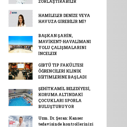
ZORLAŞTIRABİLİR
HAMİLELER DENİZE VEYA
HAVUZA GİREBİLİR Mİ?
BAŞKAN ŞAHİN,
MAVİKENT-HAVALİMANI
YOLU ÇALIŞMALARINI
İNCELEDİ
GİBTÜ TIP FAKÜLTESİ
ÖĞRENCİLERİ KLİNİK
EĞİTİMLERİNE BAŞLADI
ŞEHİTKAMİL BELEDİYESİ,
KORUMA ALTINDAKİ
ÇOCUKLARI SPORLA
BULUŞTURUYOR
Uzm. Dr. Şeran: Kanser
tedavisinde kontrollerinizi