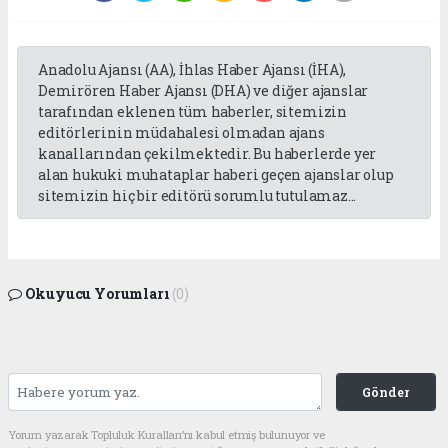
Anadolu Ajansı (AA), İhlas Haber Ajansı (İHA),
Demirören Haber Ajansı (DHA) ve diğer ajanslar
tarafından eklenen tüm haberler, sitemizin
editörlerinin müdahalesi olmadan ajans
kanallarından çekilmektedir. Bu haberlerde yer
alan hukuki muhataplar haberi geçen ajanslar olup
sitemizin hiç bir editörü sorumlu tutulamaz...
Okuyucu Yorumları
(0)
Gönder
Yorum yazarak Topluluk Kuralları’nı kabul etmiş bulunuyor ve