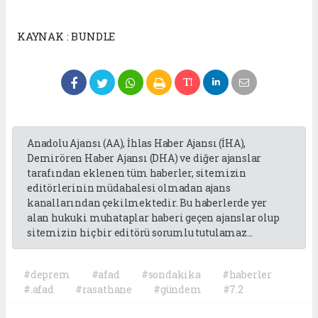
KAYNAK : BUNDLE
Anadolu Ajansı (AA), İhlas Haber Ajansı (İHA),
Demirören Haber Ajansı (DHA) ve diğer ajanslar
tarafından eklenen tüm haberler, sitemizin
editörlerinin müdahalesi olmadan ajans
kanallarından çekilmektedir. Bu haberlerde yer
alan hukuki muhataplar haberi geçen ajanslar olup
sitemizin hiç bir editörü sorumlu tutulamaz...
#deprem
#afad
#sondakika
#haberler
#.afad
#rasathane
#gündem
#7.2