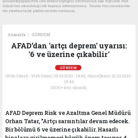
gaziantepgapgazetesi.com sitesine yaptığınız yorumunuzla ilgili doğrudan veya
dolaylı tüm sorumluluğu tek başınıza üstleniyorsunuz. Yazılan tüm yorumlardan
site yönetimi hiçbir şekilde sorumlu tutulamaz.
Anasayfa
GÜNDEM
AFAD’dan 'artçı deprem' uyarısı:
'6 ve üzerine çıkabilir'
GÜNDEM
(Web Sitesi) - Web Sitesi | 19.02.2023 - 14:46, Güncelleme: 21.02.2023 -
19:49
11030+ kez okundu.
AFAD Deprem Risk ve Azaltma Genel Müdürü
Orhan Tatar, "Artçı sarsıntılar devam edecek.
Bir bölümü 6 ve üzerine çıkabilir. Hasarlı
binalara girilmemesi büyük önem taşıyor. 4