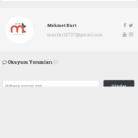
Mehmet Kurt
mmtkrt2727@gmail.com
Okuyucu Yorumları
(0)
Gönder
Yorum yazarak Topluluk Kuralları’nı kabul etmiş bulunuyor ve
gaziantepgapgazetesi.com sitesine yaptığınız yorumunuzla ilgili doğrudan veya
dolaylı tüm sorumluluğu tek başınıza üstleniyorsunuz. Yazılan tüm yorumlardan
site yönetimi hiçbir şekilde sorumlu tutulamaz.