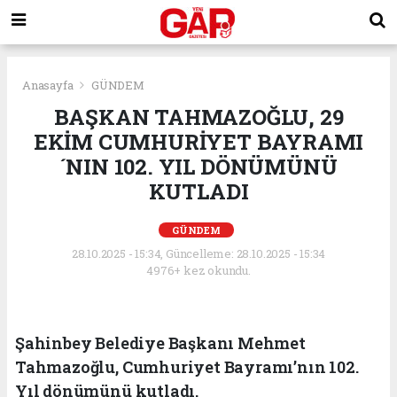
Anasayfa
GÜNDEM
BAŞKAN TAHMAZOĞLU, 29
EKİM CUMHURİYET BAYRAMI
´NIN 102. YIL DÖNÜMÜNÜ
KUTLADI
GÜNDEM
28.10.2025 - 15:34, Güncelleme: 28.10.2025 - 15:34
4976+ kez okundu.
Şahinbey Belediye Başkanı Mehmet
Tahmazoğlu, Cumhuriyet Bayramı’nın 102.
Yıl dönümünü kutladı.