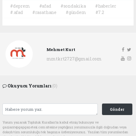
#deprem
#afad
#sondakika
#haberler
#.afad
#rasathane
#gündem
#7.2
Mehmet Kurt
mmtkrt2727@gmail.com
Okuyucu Yorumları
(0)
Gönder
Yorum yazarak Topluluk Kuralları’nı kabul etmiş bulunuyor ve
gaziantepgapgazetesi.com sitesine yaptığınız yorumunuzla ilgili doğrudan veya
dolaylı tüm sorumluluğu tek başınıza üstleniyorsunuz. Yazılan tüm yorumlardan