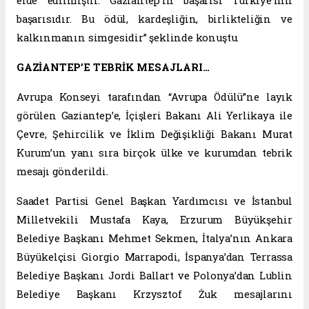
elde edilmiştir. Gaziantep’in başarısı Türkiye’nin
başarısıdır. Bu ödül, kardeşliğin, birlikteliğin ve
kalkınmanın simgesidir” şeklinde konuştu.
GAZİANTEP’E TEBRİK MESAJLARI…
Avrupa Konseyi tarafından “Avrupa Ödülü”ne layık
görülen Gaziantep’e, İçişleri Bakanı Ali Yerlikaya ile
Çevre, Şehircilik ve İklim Değişikliği Bakanı Murat
Kurum’un yanı sıra birçok ülke ve kurumdan tebrik
mesajı gönderildi.
Saadet Partisi Genel Başkan Yardımcısı ve İstanbul
Milletvekili Mustafa Kaya, Erzurum Büyükşehir
Belediye Başkanı Mehmet Sekmen, İtalya’nın Ankara
Büyükelçisi Giorgio Marrapodi, İspanya’dan Terrassa
Belediye Başkanı Jordi Ballart ve Polonya’dan Lublin
Belediye Başkanı Krzysztof Żuk mesajlarını