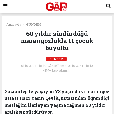
Anasayfa
GÜNDEM
60 yıldır sürdürdüğü
marangozlukla 11 çocuk
büyüttü
GÜNDEM
01.10.2024 - 18:10, Güncelleme: 01.10.2024 - 18:10
4116+ kez okundu.
Gaziantep'te yaşayan 73 yaşındaki marangoz
ustası Hacı Yasin Çevik, ustasından öğrendiği
mesleğini ilerleyen yaşına rağmen 60 yıldır
aralıksız sürdürüyor.