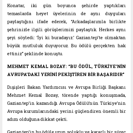
Konatar, iki gün boyunca şehirde yaptıkları
temaslarda heyet üyelerinin de aynı duyguları
paylaştığını ifade ederek, “Arkadaşlarımla birlikte
şehrinizle ilgili görüşlerimizi paylaştık. Herkes aynı
şeyi söyledi: ‘İyi ki buradayız.’ Gaziantep’te olmaktan
büyük mutluluk duyuyoruz. Bu ödülü gerçekten hak
ettiniz” şeklinde konuştu.
MEHMET KEMAL BOZAY: “BU ÖDÜL, TÜRKİYE’NİN
AVRUPA’DAKİ YERİNİ PEKİŞTİREN BİR BAŞARIDIR”
Dışişleri Bakan Yardımcısı ve Avrupa Birliği Başkanı
Mehmet Kemal Bozay, törende yaptığı konuşmada,
Gaziantep’in kazandığı Avrupa Ödülü’nün Türkiye’nin
Avrupa kurumlarındaki yerini güçlendiren önemli bir
adım olduğuna dikkat çekti.
Gaziantep’in bu ödüle uzun soluklu ve kararlı bir süreç