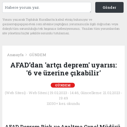
Gönder
Yorum yazarak Topluluk Kuralları’nı kabul etmiş bulunuyor ve
gaziantepgapgazetesi.com sitesine yaptığınız yorumunuzla ilgili doğrudan veya
dolaylı tüm sorumluluğu tek başınıza üstleniyorsunuz. Yazılan tüm yorumlardan
site yönetimi hiçbir şekilde sorumlu tutulamaz.
Anasayfa
GÜNDEM
AFAD’dan 'artçı deprem' uyarısı:
'6 ve üzerine çıkabilir'
GÜNDEM
(Web Sitesi) - Web Sitesi | 19.02.2023 - 14:46, Güncelleme: 21.02.2023 -
19:49
11030+ kez okundu.
AFAD Deprem Risk ve Azaltma Genel Müdürü