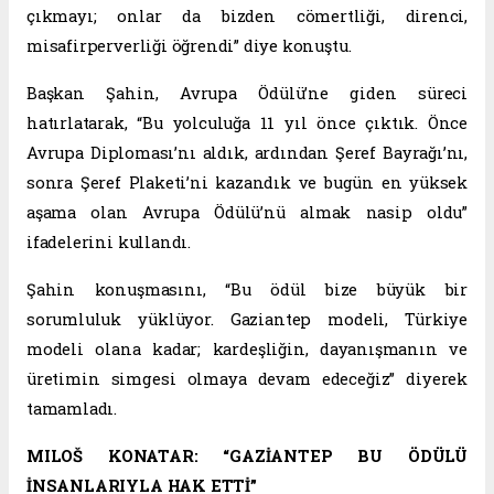
çıkmayı; onlar da bizden cömertliği, direnci,
misafirperverliği öğrendi” diye konuştu.
Başkan Şahin, Avrupa Ödülü’ne giden süreci
hatırlatarak, “Bu yolculuğa 11 yıl önce çıktık. Önce
Avrupa Diploması’nı aldık, ardından Şeref Bayrağı’nı,
sonra Şeref Plaketi’ni kazandık ve bugün en yüksek
aşama olan Avrupa Ödülü’nü almak nasip oldu”
ifadelerini kullandı.
Şahin konuşmasını, “Bu ödül bize büyük bir
sorumluluk yüklüyor. Gaziantep modeli, Türkiye
modeli olana kadar; kardeşliğin, dayanışmanın ve
üretimin simgesi olmaya devam edeceğiz” diyerek
tamamladı.
MILOŠ KONATAR: “GAZİANTEP BU ÖDÜLÜ
İNSANLARIYLA HAK ETTİ”