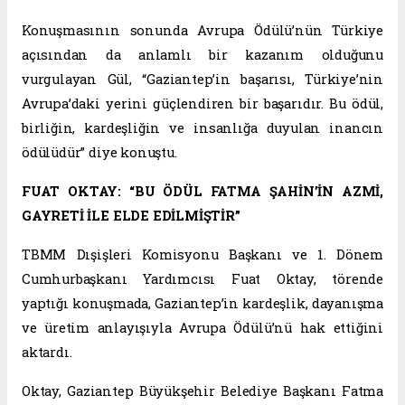
Konuşmasının sonunda Avrupa Ödülü’nün Türkiye
açısından da anlamlı bir kazanım olduğunu
vurgulayan Gül, “Gaziantep’in başarısı, Türkiye’nin
Avrupa’daki yerini güçlendiren bir başarıdır. Bu ödül,
birliğin, kardeşliğin ve insanlığa duyulan inancın
ödülüdür” diye konuştu.
FUAT OKTAY: “BU ÖDÜL FATMA ŞAHİN’İN AZMİ,
GAYRETİ İLE ELDE EDİLMİŞTİR”
TBMM Dışişleri Komisyonu Başkanı ve 1. Dönem
Cumhurbaşkanı Yardımcısı Fuat Oktay, törende
yaptığı konuşmada, Gaziantep’in kardeşlik, dayanışma
ve üretim anlayışıyla Avrupa Ödülü’nü hak ettiğini
aktardı.
Oktay, Gaziantep Büyükşehir Belediye Başkanı Fatma