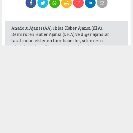
Anadolu Ajansı (AA), İhlas Haber Ajansı (İHA),
Demirören Haber Ajansı (DHA) ve diğer ajanslar
tarafından eklenen tüm haberler, sitemizin
editörlerinin müdahalesi olmadan ajans
kanallarından çekilmektedir. Bu haberlerde yer
alan hukuki muhataplar haberi geçen ajanslar olup
sitemizin hiç bir editörü sorumlu tutulamaz...
Okuyucu Yorumları
(0)
Gönder
Yorum yazarak Topluluk Kuralları’nı kabul etmiş bulunuyor ve