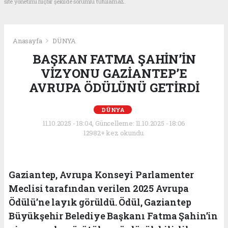
site yönetimi hiçbir şekilde sorumlu tutulamaz.
Anasayfa
DÜNYA
BAŞKAN FATMA ŞAHİN’İN
VİZYONU GAZİANTEP’E
AVRUPA ÖDÜLÜNÜ GETİRDİ
DÜNYA
11.10.2025 - 18:04, Güncelleme: 11.10.2025 - 18:06
12982+ kez okundu.
Gaziantep, Avrupa Konseyi Parlamenter
Meclisi tarafından verilen 2025 Avrupa
Ödülü’ne layık görüldü. Ödül, Gaziantep
Büyükşehir Belediye Başkanı Fatma Şahin’in