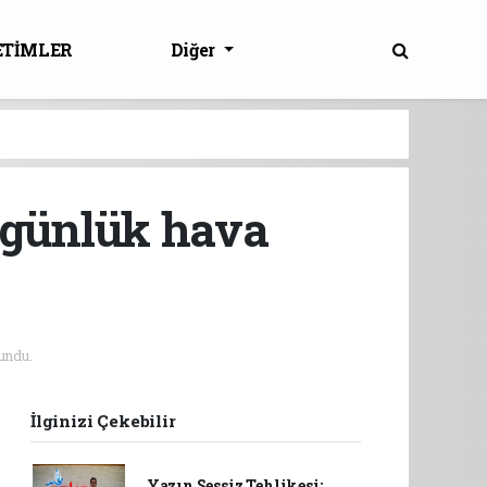
ETİMLER
Diğer
5 günlük hava
undu.
İlginizi Çekebilir
Yazın Sessiz Tehlikesi: