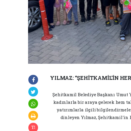
YILMAZ: “ŞEHİTKAMİL’İN HE
Şehitkamil Belediye Başkanı Umut Y
kadınlarla bir araya gelerek hem t
yatırımlarla ilgili bilgilendirmel
dinleyen Yılmaz, Şehitkamil'in h