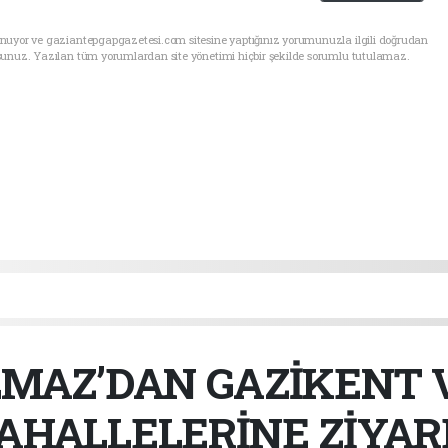
unuyor ve gaziantepgapgazetesi.com sitesine yaptığınız yorumunuzla ilgili doğrudan
sunuz. Yazılan tüm yorumlardan site yönetimi hiçbir şekilde sorumlu tutulamaz.
LMAZ’DAN GAZİKENT 
AHALLELERİNE ZİYAR