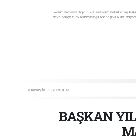
Yorum yazarak Topluluk Kuralları’nı kabul etmiş bul
veya dolaylı tüm sorumluluğu tek başınıza üstleniyor
Anasayfa
GÜNDEM
BAŞKAN YI
M