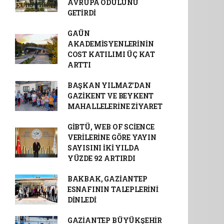
AVRUPA ÖDÜLÜNÜ
GETİRDİ
GAÜN
AKADEMİSYENLERİNİN
COST KATILIMI ÜÇ KAT
ARTTI
BAŞKAN YILMAZ’DAN
GAZİKENT VE BEYKENT
MAHALLELERİNE ZİYARET
GİBTÜ, WEB OF SCİENCE
VERİLERİNE GÖRE YAYIN
SAYISINI İKİ YILDA
YÜZDE 92 ARTIRDI
BAKBAK, GAZİANTEP
ESNAFININ TALEPLERİNİ
DİNLEDİ
GAZİANTEP BÜYÜKŞEHİR