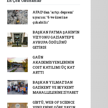
En Çok Okunanlar
AFAD’dan 'artçı deprem'
uyarısı: '6 ve üzerine
çıkabilir'
BAŞKAN FATMA ŞAHİN’İN
VİZYONU GAZİANTEP’E
AVRUPA ÖDÜLÜNÜ
GETİRDİ
GAÜN
AKADEMİSYENLERİNİN
COST KATILIMI ÜÇ KAT
ARTTI
BAŞKAN YILMAZ’DAN
GAZİKENT VE BEYKENT
MAHALLELERİNE ZİYARET
GİBTÜ, WEB OF SCİENCE
VERİLERİNE GÖRE YAYIN