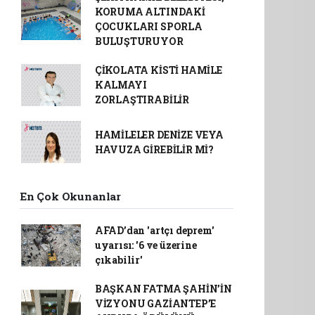
KORUMA ALTINDAKİ
ÇOCUKLARI SPORLA
BULUŞTURUYOR
ÇİKOLATA KİSTİ HAMİLE
KALMAYI
ZORLAŞTIRABİLİR
HAMİLELER DENİZE VEYA
HAVUZA GİREBİLİR Mİ?
En Çok Okunanlar
AFAD’dan 'artçı deprem'
uyarısı: '6 ve üzerine
çıkabilir'
BAŞKAN FATMA ŞAHİN’İN
VİZYONU GAZİANTEP’E