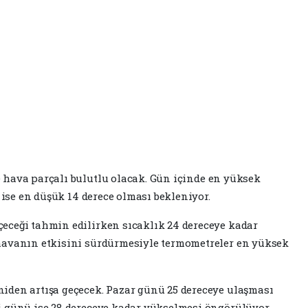
e hava parçalı bulutlu olacak. Gün içinde en yüksek
 ise en düşük 14 derece olması bekleniyor.
eceği tahmin edilirken sıcaklık 24 dereceye kadar
havanın etkisini sürdürmesiyle termometreler en yüksek
iden artışa geçecek. Pazar günü 25 dereceye ulaşması
i günü ise 28 dereceye kadar yükselmesi öngörülüyor.