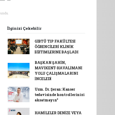
undu.
İlginizi Çekebilir
GİBTÜ TIP FAKÜLTESİ
ÖĞRENCİLERİ KLİNİK
EĞİTİMLERİNE BAŞLADI
BAŞKAN ŞAHİN,
MAVİKENT-HAVALİMANI
YOLU ÇALIŞMALARINI
İNCELEDİ
Uzm. Dr. Şeran: Kanser
tedavisinde kontrollerinizi
aksatmayın"
HAMİLELER DENİZE VEYA