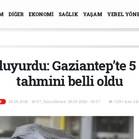
M
DİĞER
EKONOMİ
SAĞLIK
YAŞAM
YEREL YÖN
R-SANAT
duyurdu: Gaziantep’te 
tahmini belli oldu
28.05.2026 - 18:07, Güncelleme: 28.05.2026 - 18:07
7119+ kez ok
M