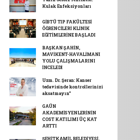
Kulak Enfeksiyonları
GİBTÜ TIP FAKÜLTESİ
ÖĞRENCİLERİ KLİNİK
EĞİTİMLERİNE BAŞLADI
BAŞKAN ŞAHİN,
MAVİKENT-HAVALİMANI
YOLU ÇALIŞMALARINI
İNCELEDİ
Uzm. Dr. Şeran: Kanser
tedavisinde kontrollerinizi
aksatmayın"
GAÜN
AKADEMİSYENLERİNİN
COST KATILIMI ÜÇ KAT
ARTTI
ŞEHİTKAMİL BELEDİYESİ,