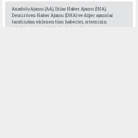
Anadolu Ajansı (AA), İhlas Haber Ajansı (İHA),
Demirören Haber Ajansı (DHA) ve diğer ajanslar
tarafından eklenen tüm haberler, sitemizin
editörlerinin müdahalesi olmadan ajans
kanallarından çekilmektedir. Bu haberlerde yer
alan hukuki muhataplar haberi geçen ajanslar olup
sitemizin hiç bir editörü sorumlu tutulamaz...
Okuyucu Yorumları
(0)
Gönder
Yorum yazarak Topluluk Kuralları’nı kabul etmiş bulunuyor ve
gaziantepgapgazetesi.com sitesine yaptığınız yorumunuzla ilgili doğrudan veya
dolaylı tüm sorumluluğu tek başınıza üstleniyorsunuz. Yazılan tüm yorumlardan
site yönetimi hiçbir şekilde sorumlu tutulamaz.