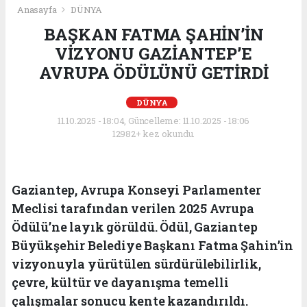
Anasayfa
DÜNYA
BAŞKAN FATMA ŞAHİN’İN
VİZYONU GAZİANTEP’E
AVRUPA ÖDÜLÜNÜ GETİRDİ
DÜNYA
11.10.2025 - 18:04, Güncelleme: 11.10.2025 - 18:06
12982+ kez okundu.
Gaziantep, Avrupa Konseyi Parlamenter
Meclisi tarafından verilen 2025 Avrupa
Ödülü’ne layık görüldü. Ödül, Gaziantep
Büyükşehir Belediye Başkanı Fatma Şahin’in
vizyonuyla yürütülen sürdürülebilirlik,
çevre, kültür ve dayanışma temelli
çalışmalar sonucu kente kazandırıldı.