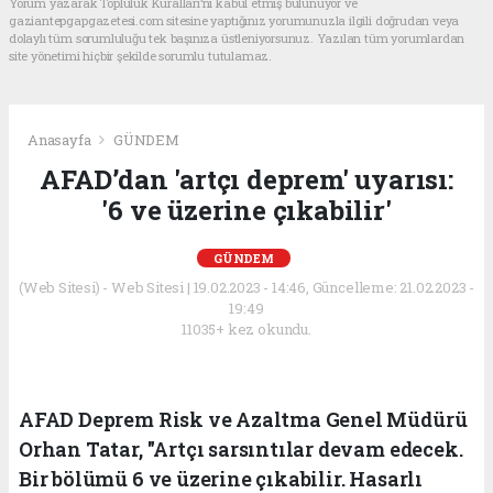
Yorum yazarak Topluluk Kuralları’nı kabul etmiş bulunuyor ve
gaziantepgapgazetesi.com sitesine yaptığınız yorumunuzla ilgili doğrudan veya
dolaylı tüm sorumluluğu tek başınıza üstleniyorsunuz. Yazılan tüm yorumlardan
site yönetimi hiçbir şekilde sorumlu tutulamaz.
Anasayfa
GÜNDEM
AFAD’dan 'artçı deprem' uyarısı:
'6 ve üzerine çıkabilir'
GÜNDEM
(Web Sitesi) - Web Sitesi | 19.02.2023 - 14:46, Güncelleme: 21.02.2023 -
19:49
11035+ kez okundu.
AFAD Deprem Risk ve Azaltma Genel Müdürü
Orhan Tatar, "Artçı sarsıntılar devam edecek.
Bir bölümü 6 ve üzerine çıkabilir. Hasarlı