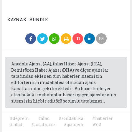
KAYNAK : BUNDLE
Anadolu Ajansı (AA), İhlas Haber Ajansı (İHA),
Demirören Haber Ajansı (DHA) ve diğer ajanslar
tarafından eklenen tüm haberler, sitemizin
editörlerinin müdahalesi olmadan ajans
kanallarından çekilmektedir. Bu haberlerde yer
alan hukuki muhataplar haberi geçen ajanslar olup
sitemizin hiç bir editörü sorumlu tutulamaz...
#deprem
#afad
#sondakika
#haberler
#.afad
#rasathane
#gündem
#7.2