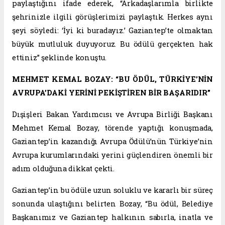
paylaştığını ifade ederek, “Arkadaşlarımla birlikte
şehrinizle ilgili görüşlerimizi paylaştık. Herkes aynı
şeyi söyledi: ‘İyi ki buradayız.’ Gaziantep’te olmaktan
büyük mutluluk duyuyoruz. Bu ödülü gerçekten hak
ettiniz” şeklinde konuştu.
MEHMET KEMAL BOZAY: “BU ÖDÜL, TÜRKİYE’NİN
AVRUPA’DAKİ YERİNİ PEKİŞTİREN BİR BAŞARIDIR”
Dışişleri Bakan Yardımcısı ve Avrupa Birliği Başkanı
Mehmet Kemal Bozay, törende yaptığı konuşmada,
Gaziantep’in kazandığı Avrupa Ödülü’nün Türkiye’nin
Avrupa kurumlarındaki yerini güçlendiren önemli bir
adım olduğuna dikkat çekti.
Gaziantep’in bu ödüle uzun soluklu ve kararlı bir süreç
sonunda ulaştığını belirten Bozay, “Bu ödül, Belediye
Başkanımız ve Gaziantep halkının sabırla, inatla ve