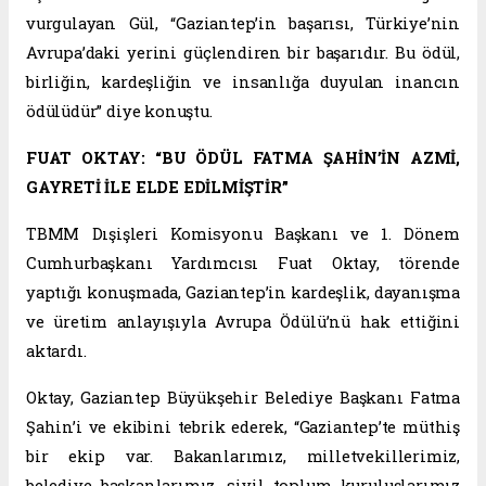
vurgulayan Gül, “Gaziantep’in başarısı, Türkiye’nin
Avrupa’daki yerini güçlendiren bir başarıdır. Bu ödül,
birliğin, kardeşliğin ve insanlığa duyulan inancın
ödülüdür” diye konuştu.
FUAT OKTAY: “BU ÖDÜL FATMA ŞAHİN’İN AZMİ,
GAYRETİ İLE ELDE EDİLMİŞTİR”
TBMM Dışişleri Komisyonu Başkanı ve 1. Dönem
Cumhurbaşkanı Yardımcısı Fuat Oktay, törende
yaptığı konuşmada, Gaziantep’in kardeşlik, dayanışma
ve üretim anlayışıyla Avrupa Ödülü’nü hak ettiğini
aktardı.
Oktay, Gaziantep Büyükşehir Belediye Başkanı Fatma
Şahin’i ve ekibini tebrik ederek, “Gaziantep’te müthiş
bir ekip var. Bakanlarımız, milletvekillerimiz,
belediye başkanlarımız, sivil toplum kuruluşlarımız