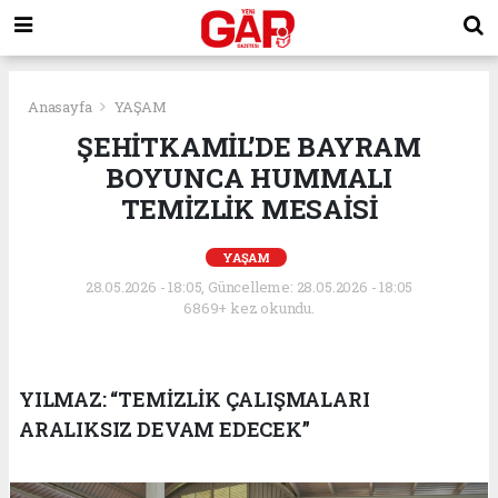
Anasayfa
YAŞAM
ŞEHİTKAMİL’DE BAYRAM
BOYUNCA HUMMALI
TEMİZLİK MESAİSİ
YAŞAM
28.05.2026 - 18:05, Güncelleme: 28.05.2026 - 18:05
6869+ kez okundu.
YILMAZ: “TEMİZLİK ÇALIŞMALARI
ARALIKSIZ DEVAM EDECEK”