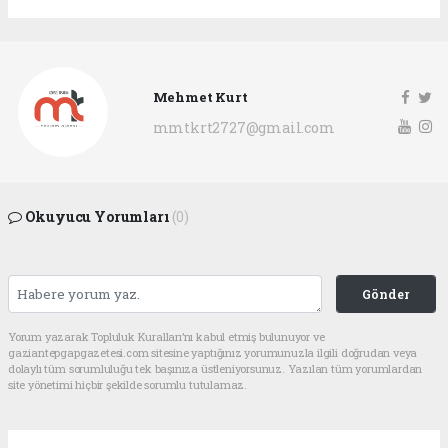
Mehmet Kurt
mmtkrt2727@gmail.com
Okuyucu Yorumları
(0)
Gönder
Yorum yazarak Topluluk Kuralları’nı kabul etmiş bulunuyor ve
gaziantepgapgazetesi.com sitesine yaptığınız yorumunuzla ilgili doğrudan veya
dolaylı tüm sorumluluğu tek başınıza üstleniyorsunuz. Yazılan tüm yorumlardan
site yönetimi hiçbir şekilde sorumlu tutulamaz.