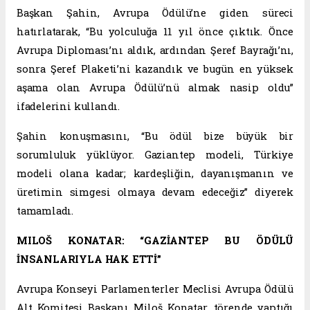
Başkan Şahin, Avrupa Ödülü’ne giden süreci
hatırlatarak, “Bu yolculuğa 11 yıl önce çıktık. Önce
Avrupa Diploması’nı aldık, ardından Şeref Bayrağı’nı,
sonra Şeref Plaketi’ni kazandık ve bugün en yüksek
aşama olan Avrupa Ödülü’nü almak nasip oldu”
ifadelerini kullandı.
Şahin konuşmasını, “Bu ödül bize büyük bir
sorumluluk yüklüyor. Gaziantep modeli, Türkiye
modeli olana kadar; kardeşliğin, dayanışmanın ve
üretimin simgesi olmaya devam edeceğiz” diyerek
tamamladı.
MILOŠ KONATAR: “GAZİANTEP BU ÖDÜLÜ
İNSANLARIYLA HAK ETTİ”
Avrupa Konseyi Parlamenterler Meclisi Avrupa Ödülü
Alt Komitesi Başkanı Miloš Konatar, törende yaptığı