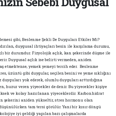
ınızın Sebebi Duygusal
emesi gibi, Beslenme Şekli De Duyguları Etkiler Mi?
dırılan, duygusal ihtiyaçları besin ile karşılama durumu,
klı bir durumdur. Fizyolojik açlık, kan şekerinde düşme ile
terir. Duygusal açlık ise belirti vermeden, aniden
 baş etmektense, yemek yemeyi tercih eder. Beslenme
stres, üzüntü gibi duygular, seçilen besini ve yeme sıklığını
z duyguları yok ederek, olumlu duyguları arttırdığına
en, huzur veren yiyecekler de denir. Bu yiyecekler kişiye
yüksek ve kolay hazırlanan yiyeceklerdir. Karbonhidrat
an şekerini aniden yükseltir, stres hormonu olan
i düşünülürken tam tersi görülür. Yani bir kısır döngü
kolojiye iyi geldiği yapılan bazı çalışmalarda