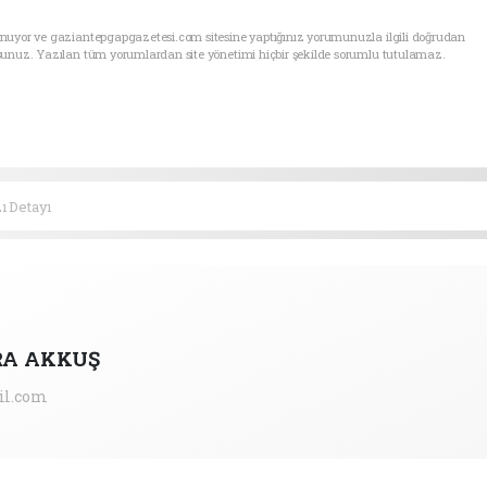
unuyor ve gaziantepgapgazetesi.com sitesine yaptığınız yorumunuzla ilgili doğrudan
sunuz. Yazılan tüm yorumlardan site yönetimi hiçbir şekilde sorumlu tutulamaz.
ı Detayı
RA AKKUŞ
il.com