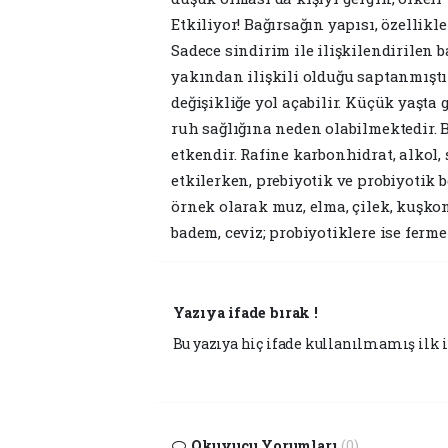
Etkiliyor! Bağırsağın yapısı, özellikl
Sadece sindirim ile ilişkilendirilen b
yakından ilişkili olduğu saptanmıştır
değişikliğe yol açabilir. Küçük yaşta
ruh sağlığına neden olabilmektedir. B
etkendir. Rafine karbonhidrat, alkol
etkilerken, prebiyotik ve probiyotik 
örnek olarak muz, elma, çilek, kuşko
badem, ceviz; probiyotiklere ise fermen
Yazıya ifade bırak !
Bu yazıya hiç ifade kullanılmamış ilk i
Okuyucu Yorumları
(0)