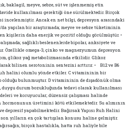
dık, baklagil, meyve, sebze, süt ve işlenmemiş etin
edavide kullanılması gerektiği öne sürülmektedir. Birçok
si incelenmiştir. Ancak en net bilgi, depresyon arasındaki
’da yapılan bir araştırmada; meyve ve sebze tüketiminin
en kişilerin daha enerjik ve pozitif olduğu görülmüştür. •
alışmada; sağlıklı beslenenlerde bipolar, anksiyete ve
ur. Özellikle omega-3, çinko ve magnezyumun depresyon
om, glikoz yağ metabolizmasında etkilidir. Glikoz
ak bilinen serotoninin sentezini arttırır. • B12 ve B6
ruh halini olumlu yönde etkiler. C vitamininin bir
hip olduğu bulunmuştur. D vitamininin de dışadönük olma
ta, duygu durum bozukluğunda tedavi olarak kullanılması
deleri ve koruyucular; düzensiz çalışması halinde
tin hormonunun üretimini kötü etkilemektedir. Su alımının
 ve depresif yapabilmektedir. Bağırsak Yapısı Ruh Halini
e son yılların en çok tartışılan konusu haline gelmiştir.
ağırsağın; birçok hastalıkla, hatta ruh haliyle bile