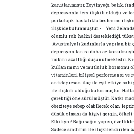
kanıtlanmıştır. Zeytinyağı, balık, fın
depresyonla ters ilişkili olduğu ve t
psikolojik hastalıkla beslenme ilişki
ilişkide bulunmuştur. • Yeni Zelanda
olumlu ruh halini desteklediği, tüket
Avustralyalı kadınlarla yapılan bir ç
depresyon tanısı daha az konulmuşt
riskini azalttığı düşünülmektedir. Kr
kullanımını ve mutluluk hormonu olar
vitaminleri, bilişsel performansı ve 
antidepresan ilaç ile eşit etkiye sa
ile ilişkili olduğu bulunmuştur. Hat
gerektiği öne sürülmüştür. Katkı mad
obeziteye sebep olabilecek olan lep
düşük olması da kişiyi gergin, öfkeli
Etkiliyor! Bağırsağın yapısı, özellikl
Sadece sindirim ile ilişkilendirilen b