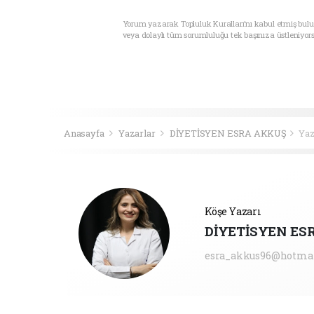
Yorum yazarak Topluluk Kuralları’nı kabul etmiş bul
veya dolaylı tüm sorumluluğu tek başınıza üstleniyor
Anasayfa
Yazarlar
DİYETİSYEN ESRA AKKUŞ
Yaz
Köşe Yazarı
DİYETİSYEN ES
esra_akkus96@hotma