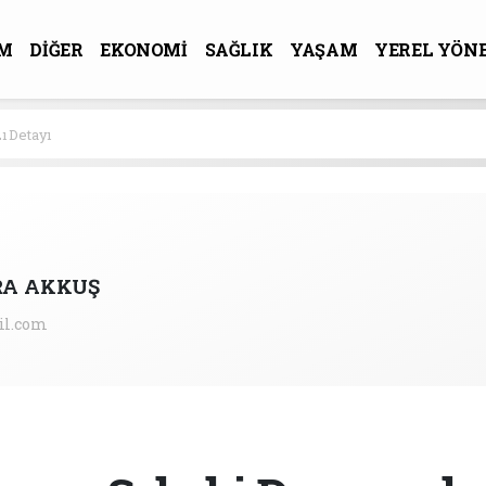
M
DİĞER
EKONOMİ
SAĞLIK
YAŞAM
YEREL YÖN
R-SANAT
ı Detayı
RA AKKUŞ
il.com