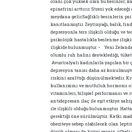
oranı çok yüksek olan bu besinler; k
epinefrini arttırır. Stresi yok edeceğ
meydana gelir.Sağlıklı besinlerin psi
kanıtlanmıştır. Zeytinyağı, balık, fın
depresyonla ters ilişkili olduğu ve t
psikolojik hastalıkla beslenme ilişki
ilişkide bulunmuştur. • Yeni Zelanda
olumlu ruh halini desteklediği, tüket
Avustralyalı kadınlarla yapılan bir ç
depresyon tanısı daha az konulmuşt
riskini azalttığı düşünülmektedir. Kr
kullanımını ve mutluluk hormonu olar
vitaminleri, bilişsel performansı ve 
antidepresan ilaç ile eşit etkiye sa
ile ilişkili olduğu bulunmuştur. Hat
gerektiği öne sürülmüştür. Katkı mad
obeziteye sebep olabilecek olan lep
düşük olması da kişiyi gergin, öfkeli