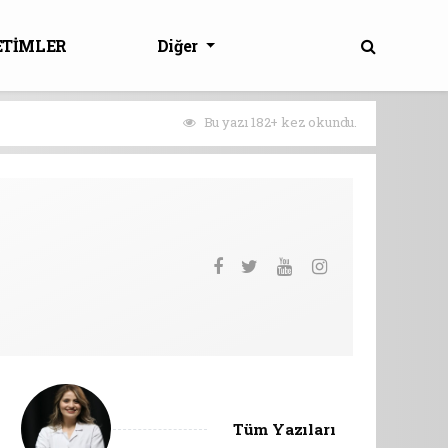
ETİMLER
Diğer
Bu yazı 182+ kez okundu.
Tüm Yazıları