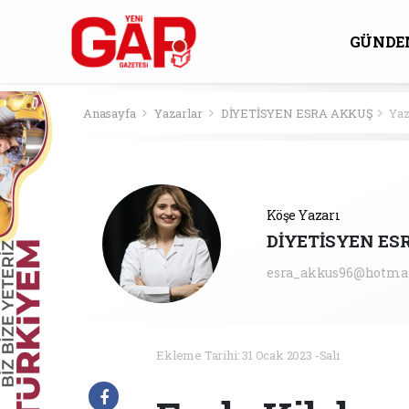
GÜNDE
KÜLTÜ
Anasayfa
Yazarlar
DİYETİSYEN ESRA AKKUŞ
Yaz
Köşe Yazarı
DİYETİSYEN ES
esra_akkus96@hotma
Ekleme Tarihi: 31 Ocak 2023 -Salı