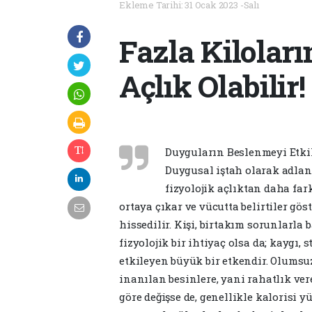
Ekleme Tarihi: 31 Ocak 2023 -Salı
Fazla Kilolar
Açlık Olabilir!
Duyguların Beslenmeyi Etkil
Duygusal iştah olarak adlan
fizyolojik açlıktan daha far
ortaya çıkar ve vücutta belirtiler gös
hissedilir. Kişi, birtakım sorunlarla
fizyolojik bir ihtiyaç olsa da; kaygı, 
etkileyen büyük bir etkendir. Olumsu
inanılan besinlere, yani rahatlık ver
göre değişse de, genellikle kalorisi 