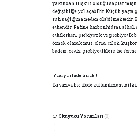
yakından ilişkili olduğu saptanmıştır
değişikliğe yol açabilir. Küçük yaşta
ruh sağlığına neden olabilmektedir. B
etkendir. Rafine karbonhidrat, alkol
etkilerken, prebiyotik ve probiyotik 
örnek olarak muz, elma, çilek, kuşko
badem, ceviz; probiyotiklere ise fermen
Yazıya ifade bırak !
Bu yazıya hiç ifade kullanılmamış ilk i
Okuyucu Yorumları
(0)