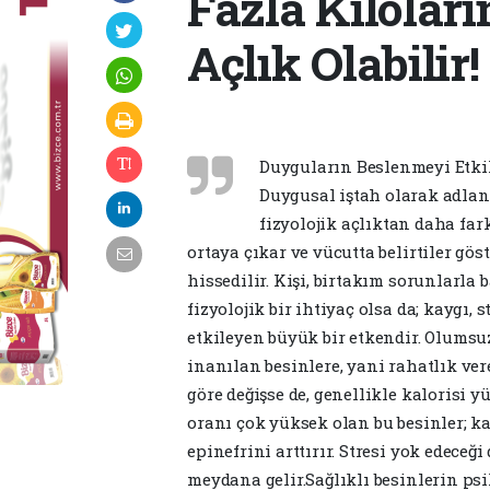
Fazla Kilolar
Açlık Olabilir!
Duyguların Beslenmeyi Etkil
Duygusal iştah olarak adlan
fizyolojik açlıktan daha far
ortaya çıkar ve vücutta belirtiler gös
hissedilir. Kişi, birtakım sorunlarla
fizyolojik bir ihtiyaç olsa da; kaygı, 
etkileyen büyük bir etkendir. Olumsu
inanılan besinlere, yani rahatlık ver
göre değişse de, genellikle kalorisi 
oranı çok yüksek olan bu besinler; k
epinefrini arttırır. Stresi yok edeceğ
meydana gelir.Sağlıklı besinlerin psi