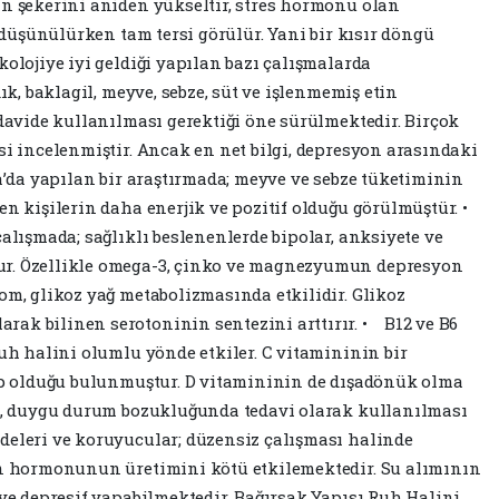
an şekerini aniden yükseltir, stres hormonu olan
i düşünülürken tam tersi görülür. Yani bir kısır döngü
kolojiye iyi geldiği yapılan bazı çalışmalarda
dık, baklagil, meyve, sebze, süt ve işlenmemiş etin
edavide kullanılması gerektiği öne sürülmektedir. Birçok
si incelenmiştir. Ancak en net bilgi, depresyon arasındaki
’da yapılan bir araştırmada; meyve ve sebze tüketiminin
en kişilerin daha enerjik ve pozitif olduğu görülmüştür. •
alışmada; sağlıklı beslenenlerde bipolar, anksiyete ve
ur. Özellikle omega-3, çinko ve magnezyumun depresyon
om, glikoz yağ metabolizmasında etkilidir. Glikoz
ak bilinen serotoninin sentezini arttırır. • B12 ve B6
ruh halini olumlu yönde etkiler. C vitamininin bir
hip olduğu bulunmuştur. D vitamininin de dışadönük olma
ta, duygu durum bozukluğunda tedavi olarak kullanılması
deleri ve koruyucular; düzensiz çalışması halinde
tin hormonunun üretimini kötü etkilemektedir. Su alımının
 ve depresif yapabilmektedir. Bağırsak Yapısı Ruh Halini