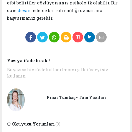
gibi belirtiler gözlüyorsanız psikolojik olabilir. Bir
süre
devam
ederse bir ruh sağlığı uzmanına
başvurmanız gerekir.
Yazıya ifade bırak !
Bu yazıya hiç ifade kullanılmamış ilk ifadeyi siz
kullanın.
Pınar Tümbaş - Tüm Yazıları
Okuyucu Yorumları
(0)