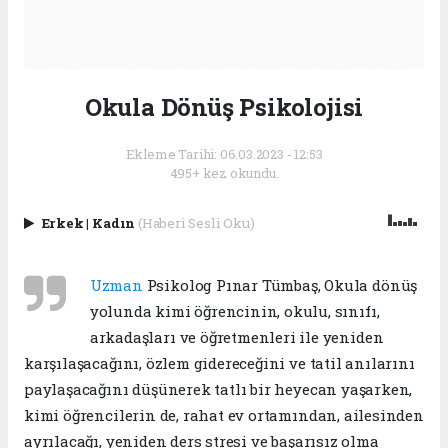
Okula Dönüş Psikolojisi
Ekleme Tarihi: 06.03.2023 - 12:53
495+ kez okundu.
Erkek
|
Kadın
(Haberi Sesli Oku)
Uzman
Psikolog Pınar Tümbaş, Okula dönüş
yolunda kimi öğrencinin, okulu, sınıfı,
arkadaşları ve öğretmenleri ile yeniden
karşılaşacağını, özlem gidereceğini ve tatil anılarını
paylaşacağını düşünerek tatlı bir heyecan yaşarken,
kimi öğrencilerin de, rahat ev ortamından, ailesinden
ayrılacağı, yeniden ders stresi ve başarısız olma