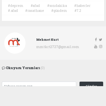
#deprem
#afad
#sondakika
#haberler
#.afad
#rasathane
#gündem
#7.2
Mehmet Kurt
mmtkrt2727@gmail.com
Okuyucu Yorumları
(0)
Gönder
Yorum yazarak Topluluk Kuralları’nı kabul etmiş bulunuyor ve
gaziantepgapgazetesi.com sitesine yaptığınız yorumunuzla ilgili doğrudan veya
dolaylı tüm sorumluluğu tek başınıza üstleniyorsunuz. Yazılan tüm yorumlardan