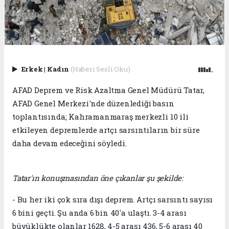
Erkek
|
Kadın
(Haberi Sesli Oku)
AFAD Deprem ve Risk Azaltma Genel Müdürü Tatar,
AFAD Genel Merkezi'nde düzenlediği basın
toplantısında; Kahramanmaraş merkezli 10 ili
etkileyen depremlerde artçı sarsıntıların bir süre
daha devam edeceğini söyledi.
Tatar'ın konuşmasından öne çıkanlar şu şekilde:
- Bu her iki çok sıra dışı deprem. Artçı sarsıntı sayısı
6 bini geçti. Şu anda 6 bin 40'a ulaştı. 3-4 arası
büyüklükte olanlar 1628, 4-5 arası 436, 5-6 arası 40