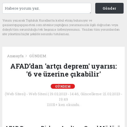
Gönder
Yorum yazarak Topluluk Kuralları’nı kabul etmiş bulunuyor ve
gaziantepgapgazetesi.com sitesine yaptığınız yorumunuzla ilgili doğrudan veya
dolaylı tüm sorumluluğu tek başınıza üstleniyorsunuz. Yazılan tüm yorumlardan
site yönetimi hiçbir şekilde sorumlu tutulamaz.
Anasayfa
GÜNDEM
AFAD’dan 'artçı deprem' uyarısı:
'6 ve üzerine çıkabilir'
GÜNDEM
(Web Sitesi) - Web Sitesi | 19.02.2023 - 14:46, Güncelleme: 21.02.2023 -
19:49
11031+ kez okundu.