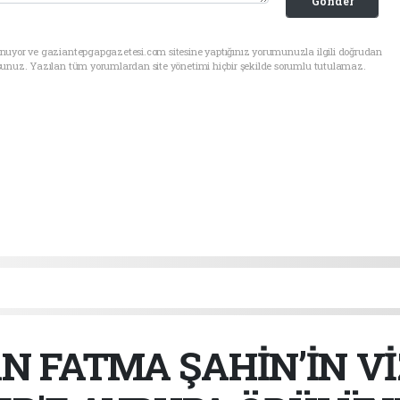
Gönder
unuyor ve gaziantepgapgazetesi.com sitesine yaptığınız yorumunuzla ilgili doğrudan
sunuz. Yazılan tüm yorumlardan site yönetimi hiçbir şekilde sorumlu tutulamaz.
N FATMA ŞAHİN’İN V