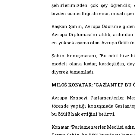
Ödül, Avrupa Konseyi Parlamenter Me
biçimde destekleyen şehre veriliyor.
Avrupa Ödülü’nün takdim töreni, Şeh
Avrupa Ödülü’nün kazanılmasına kat
başladı. Videoda Gaziantep’in çevre 
çalışmaları tanıtıldı.
BAŞKAN ŞAHİN: “BU ÖDÜL, KARDE
Gaziantep Büyükşehir Belediye Baş
tarafından verilen 2025 Avrupa Öd
kardeşlik ve dayanışma anlayışıyla bu
Şahin, Gaziantep’in uzun soluklu b
belirterek, “Bu ödül, kardeşliğin, iy
dedi.