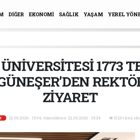
M
DİĞER
EKONOMİ
SAĞLIK
YAŞAM
YEREL YÖN
R-SANAT
 ÜNİVERSİTESİ 1773 
ÜNEŞER’DEN REKTÖ
ZİYARET
22.06.2026 - 19:34, Güncelleme: 22.06.2026 - 19:34
5125+ kez ok
M