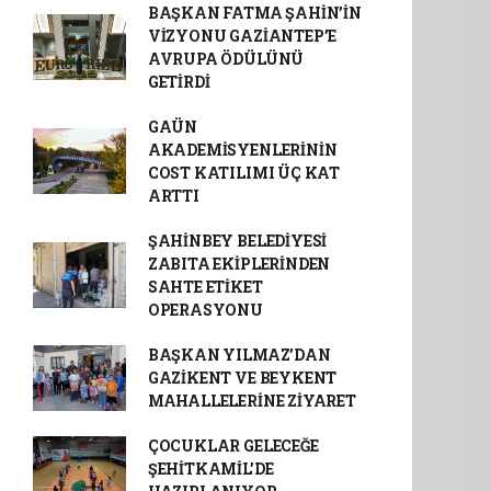
BAŞKAN FATMA ŞAHİN’İN
VİZYONU GAZİANTEP’E
AVRUPA ÖDÜLÜNÜ
GETİRDİ
GAÜN
AKADEMİSYENLERİNİN
COST KATILIMI ÜÇ KAT
ARTTI
ŞAHİNBEY BELEDİYESİ
ZABITA EKİPLERİNDEN
SAHTE ETİKET
OPERASYONU
BAŞKAN YILMAZ’DAN
GAZİKENT VE BEYKENT
MAHALLELERİNE ZİYARET
ÇOCUKLAR GELECEĞE
ŞEHİTKAMİL’DE