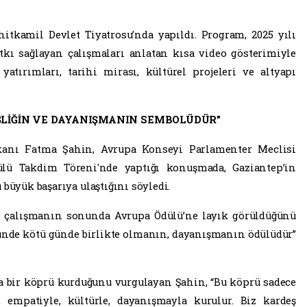
lamenter Meclisi tarafından verilen 2025
. Ödül, Gaziantep Büyükşehir Belediye Başkanı
tülen sürdürülebilirlik, çevre, kültür ve
sonucu kente kazandırıldı.
e yürütülen çevre, kültür, kentsel gelişim ve sosyal
’nın en yüksek yerel yönetim onuru olan “Avrupa Ödülü”nü