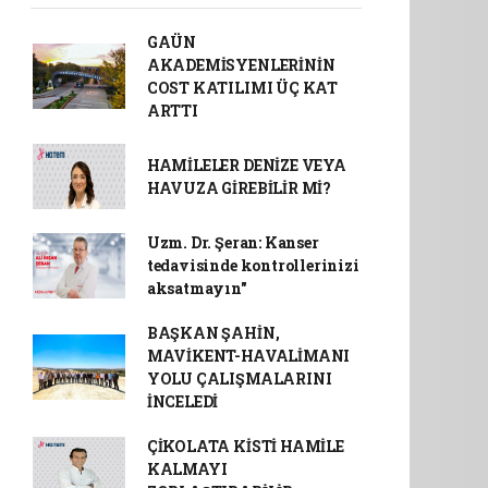
GAÜN
AKADEMİSYENLERİNİN
COST KATILIMI ÜÇ KAT
ARTTI
HAMİLELER DENİZE VEYA
HAVUZA GİREBİLİR Mİ?
Uzm. Dr. Şeran: Kanser
tedavisinde kontrollerinizi
aksatmayın"
BAŞKAN ŞAHİN,
MAVİKENT-HAVALİMANI
YOLU ÇALIŞMALARINI
İNCELEDİ
ÇİKOLATA KİSTİ HAMİLE
KALMAYI