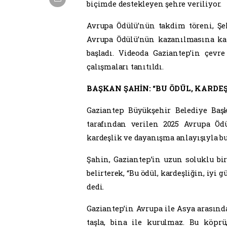
Gaziantep, Avrupa Konseyi Par
Avrupa Ödülü’ne layık görüldü
Fatma Şahin’in vizyonuyla yürü
dayanışma temelli çalışmalar 
Büyükşehir Belediyesi öncülüğünd
dayanışma çalışmaları, kente Avrupa
getirdi.