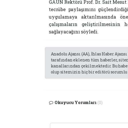
GAÜN Rektörü Prof. Dr. Sait Mesut D
tecrübe paylaşımını güçlendirdiği
uygulamaya aktarılmasında önem
çalışmaların geliştirilmesini
sağlayacağını söyledi.
Anadolu Ajansı (AA), İhlas Haber Ajansı
tarafından eklenen tüm haberler, sit
kanallarından çekilmektedir. Bu haber
olup sitemizin hiç bir editörü sorumlu 
Okuyucu Yorumları
(0)