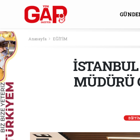
GÜNDE
KÜLTÜ
Anasayfa
EĞİTİM
İSTANBUL
MÜDÜRÜ G
EĞİTİ