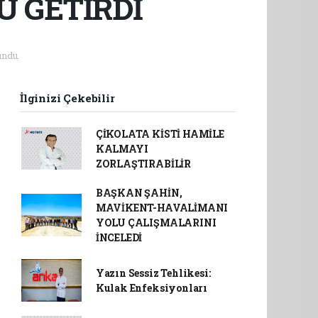
Ü GETİRDİ
ndu.
İlginizi Çekebilir
ÇİKOLATA KİSTİ HAMİLE
KALMAYI
ZORLAŞTIRABİLİR
BAŞKAN ŞAHİN,
MAVİKENT-HAVALİMANI
YOLU ÇALIŞMALARINI
İNCELEDİ
Yazın Sessiz Tehlikesi:
Kulak Enfeksiyonları