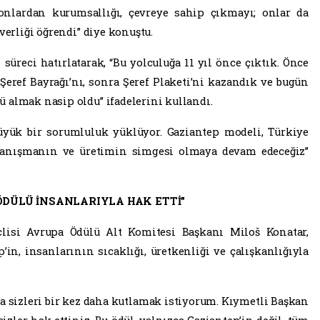
clisi (AKPM) tarafından her yıl Avrupa idealini en aktif
itkamil Devlet Tiyatrosu’nda yapıldı. Program, 2025 yılı
kı sağlayan çalışmaları anlatan kısa video gösterimiyle
yatırımları, tarihi mirası, kültürel projeleri ve altyapı
ŞLİĞİN VE DAYANIŞMANIN SEMBOLÜDÜR”
kanı Fatma Şahin, Avrupa Konseyi Parlamenter Meclisi
ülü Takdim Töreni'nde yaptığı konuşmada, Gaziantep’in
 büyük başarıya ulaştığını söyledi.
ir çalışmanın sonunda Avrupa Ödülü’ne layık görüldüğünü
i günde kötü günde birlikte olmanın, dayanışmanın ödülüdür”