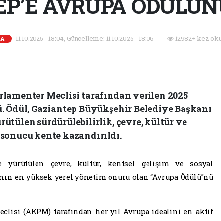
P’E AVRUPA ÖDÜLÜN
11.10.2025 - 18:04, Güncelleme: 11.10.2025 - 18:06
12982+ kez oku
A