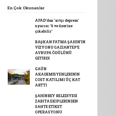
En Çok Okunanlar
AFAD’dan 'artçı deprem'
uyarısı: '6 ve üzerine
çıkabilir'
BAŞKAN FATMA ŞAHİN’İN
VİZYONU GAZİANTEP’E
AVRUPA ÖDÜLÜNÜ
GETİRDİ
GAÜN
AKADEMİSYENLERİNİN
COST KATILIMI ÜÇ KAT
ARTTI
ŞAHİNBEY BELEDİYESİ
ZABITA EKİPLERİNDEN
SAHTE ETİKET
OPERASYONU