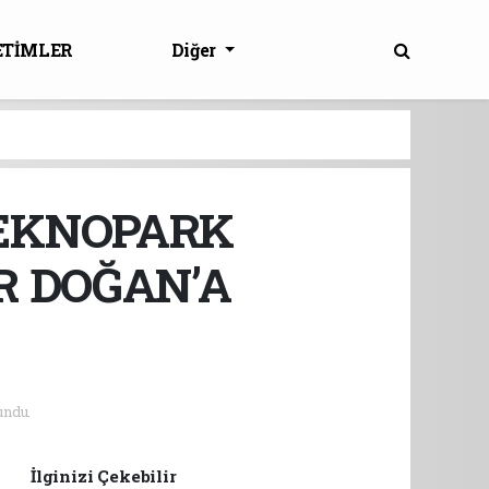
ETİMLER
Diğer
TEKNOPARK
R DOĞAN’A
undu.
İlginizi Çekebilir