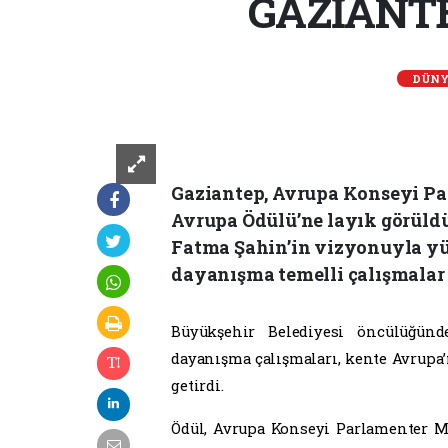
GAZİANTE
DÜNY