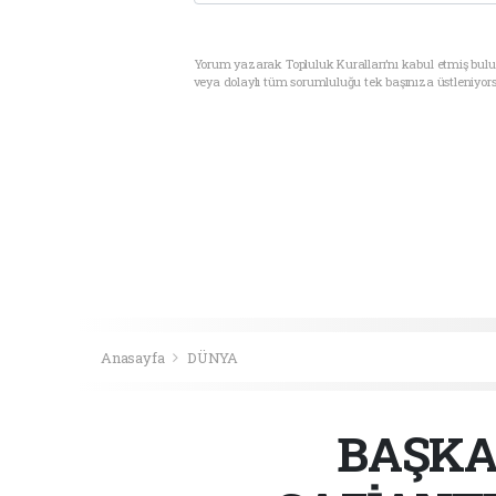
Yorum yazarak Topluluk Kuralları’nı kabul etmiş bul
veya dolaylı tüm sorumluluğu tek başınıza üstleniyor
Anasayfa
DÜNYA
BAŞKA