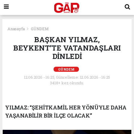
Anasayfa
GÜNDEM
BAŞKAN YILMAZ,
BEYKENT’TE VATANDAŞLARI
DİNLEDİ
GÜNDEM
12.06.2026 - 16:25, Güncelleme: 12.06.2026 - 16:25
3418+ kez okundu.
YILMAZ: “ŞEHİTKAMİL HER YÖNÜYLE DAHA
YAŞANABİLİR BİR İLÇE OLACAK”