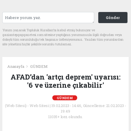
Gönder
Yorum yazarak Topluluk Kuralları’nı kabul etmiş bulunuyor ve
gaziantepgapgazetesi.com sitesine yaptığınız yorumunuzla ilgili doğrudan veya
dolaylı tüm sorumluluğu tek başınıza üstleniyorsunuz. Yazılan tüm yorumlardan
site yönetimi hiçbir şekilde sorumlu tutulamaz.
Anasayfa
GÜNDEM
AFAD’dan 'artçı deprem' uyarısı:
'6 ve üzerine çıkabilir'
GÜNDEM
(Web Sitesi) - Web Sitesi | 19.02.2023 - 14:46, Güncelleme: 21.02.2023 -
19:49
11035+ kez okundu.