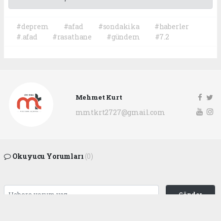
#deprem
#afad
#sondakika
#haberler
#.afad
#rasathane
#gündem
#7.2
Mehmet Kurt
mmtkrt2727@gmail.com
Okuyucu Yorumları
(0)
Gönder
Yorum yazarak Topluluk Kuralları’nı kabul etmiş bulunuyor ve