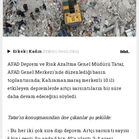
Erkek
|
Kadın
(Haberi Sesli Oku)
AFAD Deprem ve Risk Azaltma Genel Müdürü Tatar,
AFAD Genel Merkezi'nde düzenlediği basın
toplantısında; Kahramanmaraş merkezli 10 ili
etkileyen depremlerde artçı sarsıntıların bir süre
daha devam edeceğini söyledi.
Tatar'ın konuşmasından öne çıkanlar şu şekilde:
- Bu her iki çok sıra dışı deprem. Artçı sarsıntı sayısı
6 bini geçti. Şu anda 6 bin 40'a ulaştı. 3-4 arası