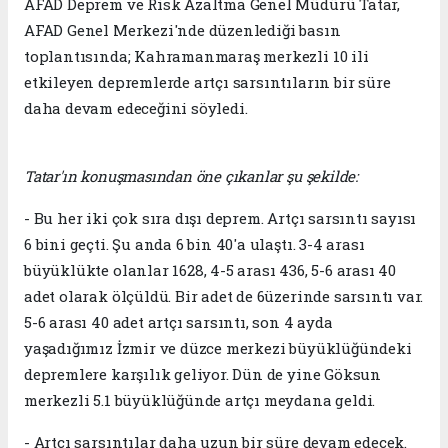
AFAD Deprem ve Risk Azaltma Genel Müdürü Tatar,
AFAD Genel Merkezi'nde düzenlediği basın
toplantısında; Kahramanmaraş merkezli 10 ili
etkileyen depremlerde artçı sarsıntıların bir süre
daha devam edeceğini söyledi.
Tatar'ın konuşmasından öne çıkanlar şu şekilde:
- Bu her iki çok sıra dışı deprem. Artçı sarsıntı sayısı
6 bini geçti. Şu anda 6 bin 40'a ulaştı. 3-4 arası
büyüklükte olanlar 1628, 4-5 arası 436, 5-6 arası 40
adet olarak ölçüldü. Bir adet de 6üzerinde sarsıntı var.
5-6 arası 40 adet artçı sarsıntı, son 4 ayda
yaşadığımız İzmir ve düzce merkezi büyüklüğündeki
depremlere karşılık geliyor. Dün de yine Göksun
merkezli 5.1 büyüklüğünde artçı meydana geldi.
- Artçı sarsıntılar daha uzun bir süre devam edecek.