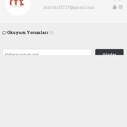
mmtkrt2727@gmail.com
Okuyucu Yorumları
(0)
Gönder
Yorum yazarak Topluluk Kuralları’nı kabul etmiş bulunuyor ve
gaziantepgapgazetesi.com sitesine yaptığınız yorumunuzla ilgili doğrudan veya
dolaylı tüm sorumluluğu tek başınıza üstleniyorsunuz. Yazılan tüm yorumlardan
site yönetimi hiçbir şekilde sorumlu tutulamaz.
haber paketi
haber scripti
haber yazılımı
Tüm hakları saklı tutulmaktadır.Copyright 2026©
Haber Yazılımı:
Web Aksiyon ®