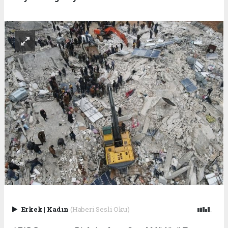
Erkek
|
Kadın
(Haberi Sesli Oku)