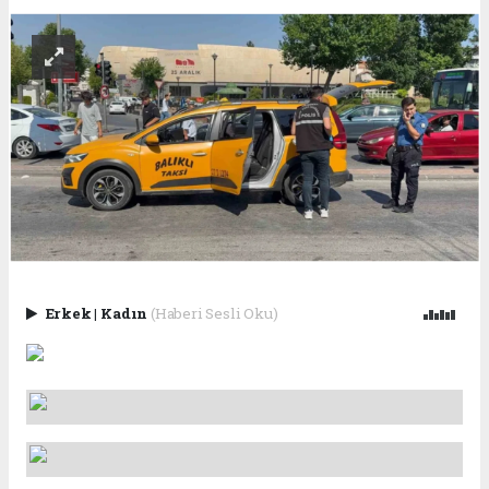
Erkek
|
Kadın
(Haberi Sesli Oku)