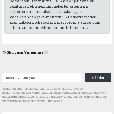
Demirören Haber Ajansı (DHA) ve diğer ajanslar
tarafından eklenen tüm haberler, sitemizin
editörlerinin müdahalesi olmadan ajans
kanallarından çekilmektedir. Bu haberlerde yer
alan hukuki muhataplar haberi geçen ajanslar olup
sitemizin hiç bir editörü sorumlu tutulamaz...
Okuyucu Yorumları
(0)
Gönder
Yorum yazarak Topluluk Kuralları’nı kabul etmiş bulunuyor ve
gaziantepgapgazetesi.com sitesine yaptığınız yorumunuzla ilgili doğrudan veya
dolaylı tüm sorumluluğu tek başınıza üstleniyorsunuz. Yazılan tüm yorumlardan
site yönetimi hiçbir şekilde sorumlu tutulamaz.