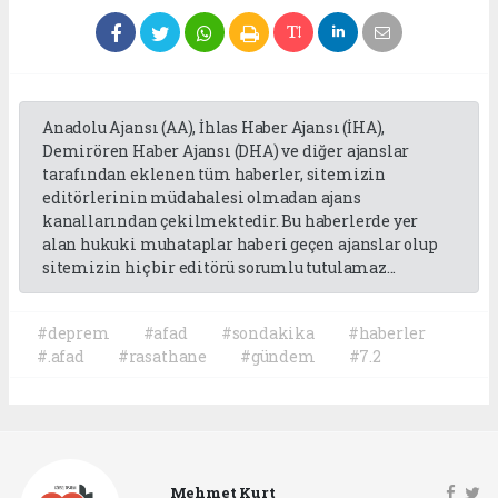
Anadolu Ajansı (AA), İhlas Haber Ajansı (İHA),
Demirören Haber Ajansı (DHA) ve diğer ajanslar
tarafından eklenen tüm haberler, sitemizin
editörlerinin müdahalesi olmadan ajans
kanallarından çekilmektedir. Bu haberlerde yer
alan hukuki muhataplar haberi geçen ajanslar olup
sitemizin hiç bir editörü sorumlu tutulamaz...
#deprem
#afad
#sondakika
#haberler
#.afad
#rasathane
#gündem
#7.2
Mehmet Kurt