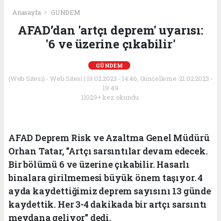
Anasayfa
GÜNDEM
AFAD’dan 'artçı deprem' uyarısı:
'6 ve üzerine çıkabilir'
GÜNDEM
(Web Sitesi) - Web Sitesi | 19.02.2023 - 14:46, Güncelleme: 21.02.2023 -
19:49
11029+ kez okundu.
AFAD Deprem Risk ve Azaltma Genel Müdürü
Orhan Tatar, "Artçı sarsıntılar devam edecek.
Bir bölümü 6 ve üzerine çıkabilir. Hasarlı
binalara girilmemesi büyük önem taşıyor. 4
ayda kaydettiğimiz deprem sayısını 13 günde
kaydettik. Her 3-4 dakikada bir artçı sarsıntı
meydana geliyor" dedi.