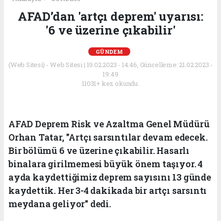
AFAD’dan 'artçı deprem' uyarısı:
'6 ve üzerine çıkabilir'
GÜNDEM
(Web Sitesi) - Web Sitesi | 19.02.2023 - 14:46, Güncelleme: 21.02.2023 -
19:49
11031+ kez okundu.
AFAD Deprem Risk ve Azaltma Genel Müdürü
Orhan Tatar, "Artçı sarsıntılar devam edecek.
Bir bölümü 6 ve üzerine çıkabilir. Hasarlı
binalara girilmemesi büyük önem taşıyor. 4
ayda kaydettiğimiz deprem sayısını 13 günde
kaydettik. Her 3-4 dakikada bir artçı sarsıntı
meydana geliyor" dedi.