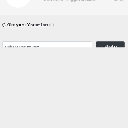
Okuyucu Yorumları
(0)
Gönder
Yorum yazarak Topluluk Kuralları’nı kabul etmiş bulunuyor ve
gaziantepgapgazetesi.com sitesine yaptığınız yorumunuzla ilgili doğrudan veya
dolaylı tüm sorumluluğu tek başınıza üstleniyorsunuz. Yazılan tüm yorumlardan
site yönetimi hiçbir şekilde sorumlu tutulamaz.
haber paketi
haber scripti
haber yazılımı
Tüm hakları saklı tutulmaktadır.Copyright 2026©
Haber Yazılımı:
Web Aksiyon ®