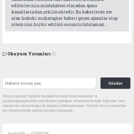
editörlerinin müdahalesi olmadan ajans
kanallarından çekilmektedir. Bu haberlerde yer
alan hukuki muhataplar haberi geçen ajanslar olup
sitemizin hiç bir editörü sorumlu tutulamaz...
Okuyucu Yorumları
(0)
Gönder
Yorum yazarak Topluluk Kuralları’nı kabul etmiş bulunuyor ve
gaziantepgapgazetesi.com sitesine yaptığınız yorumunuzla ilgili doğrudan veya
dolaylı tüm sorumluluğu tek başınıza üstleniyorsunuz. Yazılan tüm yorumlardan
site yönetimi hiçbir şekilde sorumlu tutulamaz.
Anasayfa
GÜNDEM