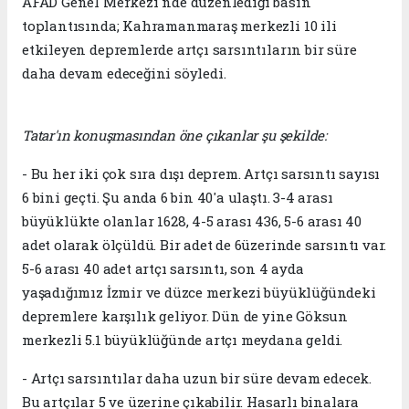
AFAD Genel Merkezi'nde düzenlediği basın
toplantısında; Kahramanmaraş merkezli 10 ili
etkileyen depremlerde artçı sarsıntıların bir süre
daha devam edeceğini söyledi.
Tatar'ın konuşmasından öne çıkanlar şu şekilde:
- Bu her iki çok sıra dışı deprem. Artçı sarsıntı sayısı
6 bini geçti. Şu anda 6 bin 40'a ulaştı. 3-4 arası
büyüklükte olanlar 1628, 4-5 arası 436, 5-6 arası 40
adet olarak ölçüldü. Bir adet de 6üzerinde sarsıntı var.
5-6 arası 40 adet artçı sarsıntı, son 4 ayda
yaşadığımız İzmir ve düzce merkezi büyüklüğündeki
depremlere karşılık geliyor. Dün de yine Göksun
merkezli 5.1 büyüklüğünde artçı meydana geldi.
- Artçı sarsıntılar daha uzun bir süre devam edecek.
Bu artçılar 5 ve üzerine çıkabilir. Hasarlı binalara