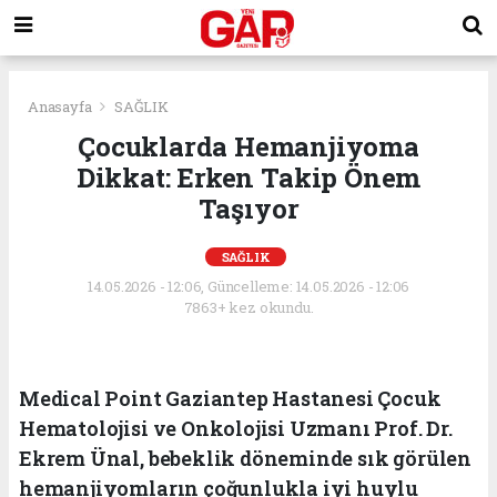
Anasayfa
SAĞLIK
Çocuklarda Hemanjiyoma
Dikkat: Erken Takip Önem
Taşıyor
SAĞLIK
14.05.2026 - 12:06, Güncelleme: 14.05.2026 - 12:06
7863+ kez okundu.
Medical Point Gaziantep Hastanesi Çocuk
Hematolojisi ve Onkolojisi Uzmanı Prof. Dr.
Ekrem Ünal, bebeklik döneminde sık görülen
hemanjiyomların çoğunlukla iyi huylu