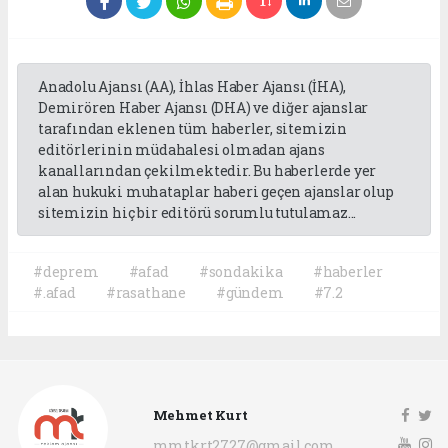
Anadolu Ajansı (AA), İhlas Haber Ajansı (İHA),
Demirören Haber Ajansı (DHA) ve diğer ajanslar
tarafından eklenen tüm haberler, sitemizin
editörlerinin müdahalesi olmadan ajans
kanallarından çekilmektedir. Bu haberlerde yer
alan hukuki muhataplar haberi geçen ajanslar olup
sitemizin hiç bir editörü sorumlu tutulamaz...
#deprem
#afad
#sondakika
#haberler
#.afad
#rasathane
#gündem
#7.2
Mehmet Kurt
mmtkrt2727@gmail.com