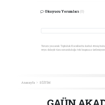
Okuyucu Yorumları
(0)
Yorum yazarak Topluluk Kuralları’nı kabul etmiş bul
veya dolaylı tüm sorumluluğu tek başınıza üstleniyor
Anasayfa
EĞİTİM
GAÜN AKAD