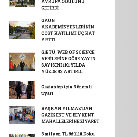
AVRUPA ÖDÜLÜNÜ
GETİRDİ
GAÜN
AKADEMİSYENLERİNİN
COST KATILIMI ÜÇ KAT
ARTTI
GİBTÜ, WEB OF SCİENCE
VERİLERİNE GÖRE YAYIN
SAYISINI İKİ YILDA
YÜZDE 92 ARTIRDI
Gaziantep için 3 önemli
uyarı
BAŞKAN YILMAZ’DAN
GAZİKENT VE BEYKENT
MAHALLELERİNE ZİYARET
3 milyon TL ödüllü Doku