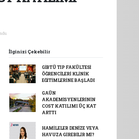
ndu.
İlginizi Çekebilir
GİBTÜ TIP FAKÜLTESİ
ÖĞRENCİLERİ KLİNİK
EĞİTİMLERİNE BAŞLADI
GAÜN
AKADEMİSYENLERİNİN
COST KATILIMI ÜÇ KAT
ARTTI
HAMİLELER DENİZE VEYA
HAVUZA GİREBİLİR Mİ?