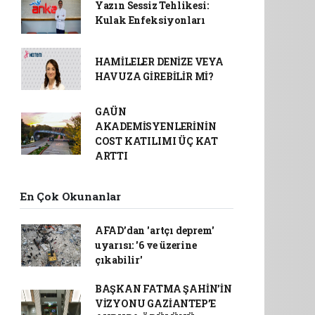
Yazın Sessiz Tehlikesi:
Kulak Enfeksiyonları
HAMİLELER DENİZE VEYA
HAVUZA GİREBİLİR Mİ?
GAÜN
AKADEMİSYENLERİNİN
COST KATILIMI ÜÇ KAT
ARTTI
En Çok Okunanlar
AFAD’dan 'artçı deprem'
uyarısı: '6 ve üzerine
çıkabilir'
BAŞKAN FATMA ŞAHİN’İN
VİZYONU GAZİANTEP’E