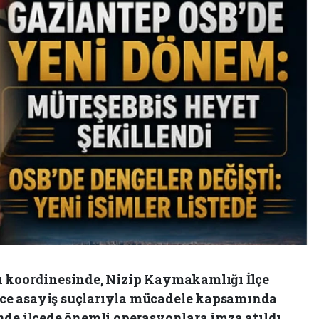
ı koordinesinde, Nizip Kaymakamlığı İlçe
ce asayiş suçlarıyla mücadele kapsamında
nde ilçede önemli operasyonlara imza atıldı.