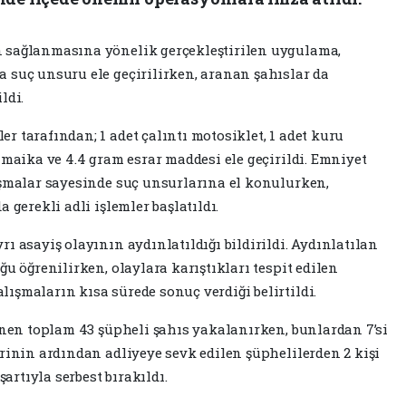
 sağlanmasına yönelik gerçekleştirilen uygulama,
 suç unsuru ele geçirilirken, aranan şahıslar da
ldi.
 tarafından; 1 adet çalıntı motosiklet, 1 adet kuru
amaika ve 4.4 gram esrar maddesi ele geçirildi. Emniyet
ışmalar sayesinde suç unsurlarına el konulurken,
 gerekli adli işlemler başlatıldı.
ı asayiş olayının aydınlatıldığı bildirildi. Aydınlatılan
ğu öğrenilirken, olaylara karıştıkları tespit edilen
ışmaların kısa sürede sonuç verdiği belirtildi.
lenen toplam 43 şüpheli şahıs yakalanırken, bunlardan 7’si
erinin ardından adliyeye sevk edilen şüphelilerden 2 kişi
şartıyla serbest bırakıldı.