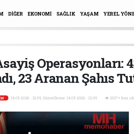
M
DİĞER
EKONOMİ
SAĞLIK
YAŞAM
YEREL YÖN
R-SANAT
Asayiş Operasyonları: 
dı, 23 Aranan Şahıs Tu
14.05.2026 - 12:05, Güncelleme: 14.05.2026 - 12:05
2017+ kez ok
EM