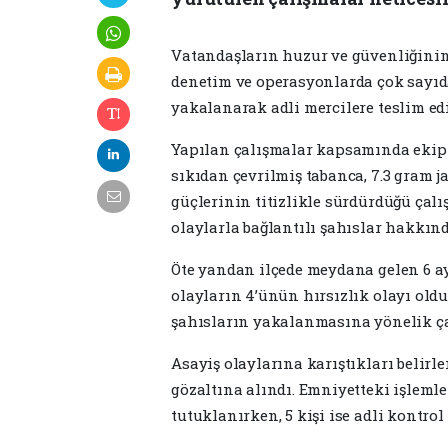
Vatandaşların huzur ve güvenliğinin
denetim ve operasyonlarda çok sayıda
yakalanarak adli mercilere teslim edi
Yapılan çalışmalar kapsamında ekipler
sıkıdan çevrilmiş tabanca, 7.3 gram j
güçlerinin titizlikle sürdürdüğü çal
olaylarla bağlantılı şahıslar hakkında
Öte yandan ilçede meydana gelen 6 ayr
olayların 4’ünün hırsızlık olayı oldu
şahısların yakalanmasına yönelik çal
Asayiş olaylarına karıştıkları belir
gözaltına alındı. Emniyetteki işleml
tutuklanırken, 5 kişi ise adli kontrol 