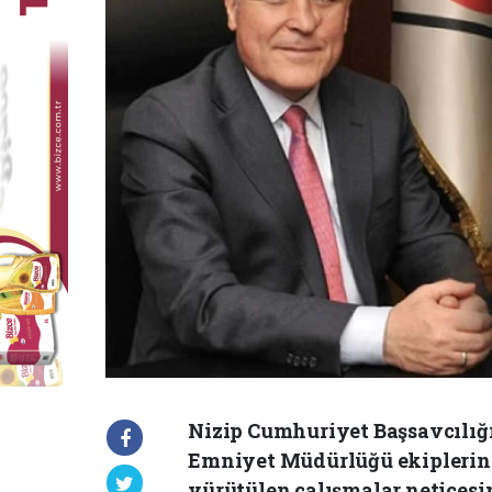
Nizip Cumhuriyet Başsavcılığ
Emniyet Müdürlüğü ekiplerin
yürütülen çalışmalar neticesi