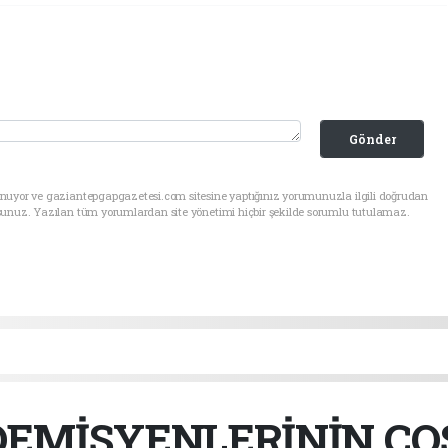
Gönder
unuyor ve gaziantepgapgazetesi.com sitesine yaptığınız yorumunuzla ilgili doğrudan
sunuz. Yazılan tüm yorumlardan site yönetimi hiçbir şekilde sorumlu tutulamaz.
EMİSYENLERİNİN COS