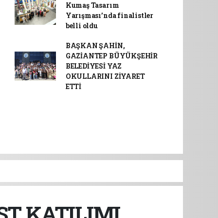
Kumaş Tasarım
Yarışması’nda finalistler
belli oldu
BAŞKAN ŞAHİN,
GAZİANTEP BÜYÜKŞEHİR
BELEDİYESİ YAZ
OKULLARINI ZİYARET
ETTİ
T KATILIMI