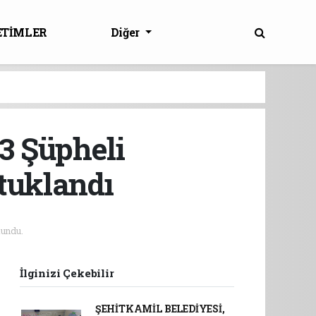
ETİMLER
Diğer
43 Şüpheli
tuklandı
undu.
İlginizi Çekebilir
ŞEHİTKAMİL BELEDİYESİ,