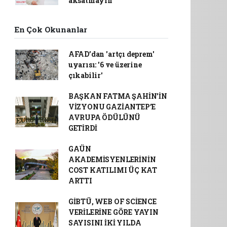
aksatmayın"
En Çok Okunanlar
AFAD’dan 'artçı deprem'
uyarısı: '6 ve üzerine
çıkabilir'
BAŞKAN FATMA ŞAHİN’İN
VİZYONU GAZİANTEP’E
AVRUPA ÖDÜLÜNÜ
GETİRDİ
GAÜN
AKADEMİSYENLERİNİN
COST KATILIMI ÜÇ KAT
ARTTI
GİBTÜ, WEB OF SCİENCE
VERİLERİNE GÖRE YAYIN
SAYISINI İKİ YILDA