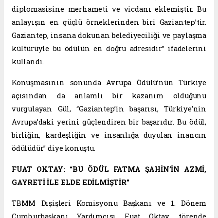
diplomasisine merhameti ve vicdanı eklemiştir. Bu
anlayışın en güçlü örneklerinden biri Gaziantep’tir.
Gaziantep, insana dokunan belediyeciliği ve paylaşma
kültürüyle bu ödülün en doğru adresidir” ifadelerini
kullandı.
Konuşmasının sonunda Avrupa Ödülü’nün Türkiye
açısından da anlamlı bir kazanım olduğunu
vurgulayan Gül, “Gaziantep’in başarısı, Türkiye’nin
Avrupa’daki yerini güçlendiren bir başarıdır. Bu ödül,
birliğin, kardeşliğin ve insanlığa duyulan inancın
ödülüdür” diye konuştu.
FUAT OKTAY: “BU ÖDÜL FATMA ŞAHİN’İN AZMİ,
GAYRETİ İLE ELDE EDİLMİŞTİR”
TBMM Dışişleri Komisyonu Başkanı ve 1. Dönem
Cumhurbaşkanı Yardımcısı Fuat Oktay, törende