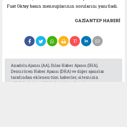
Fuat Oktay basın mensuplarının sorularını yanıtladı.
GAZIANTEP HABERİ
Anadolu Ajansı (AA), İhlas Haber Ajansı (İHA),
Demirören Haber Ajansı (DHA) ve diğer ajanslar
tarafından eklenen tüm haberler, sitemizin
editörlerinin müdahalesi olmadan ajans
kanallarından çekilmektedir. Bu haberlerde yer
alan hukuki muhataplar haberi geçen ajanslar olup
sitemizin hiç bir editörü sorumlu tutulamaz...