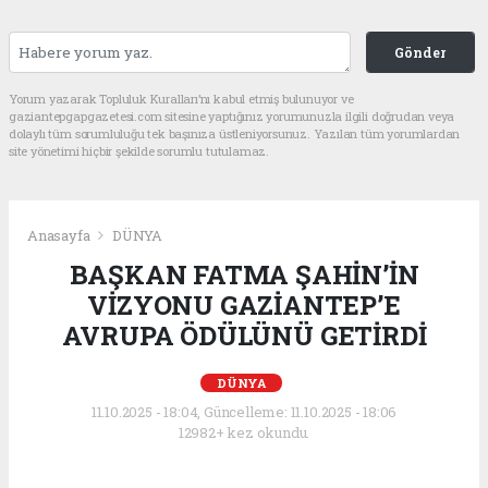
Gönder
Yorum yazarak Topluluk Kuralları’nı kabul etmiş bulunuyor ve
gaziantepgapgazetesi.com sitesine yaptığınız yorumunuzla ilgili doğrudan veya
dolaylı tüm sorumluluğu tek başınıza üstleniyorsunuz. Yazılan tüm yorumlardan
site yönetimi hiçbir şekilde sorumlu tutulamaz.
Anasayfa
DÜNYA
BAŞKAN FATMA ŞAHİN’İN
VİZYONU GAZİANTEP’E
AVRUPA ÖDÜLÜNÜ GETİRDİ
DÜNYA
11.10.2025 - 18:04, Güncelleme: 11.10.2025 - 18:06
12982+ kez okundu.