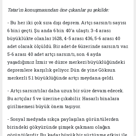
Tatar'ın konuşmasından öne çıkanlar şu şekilde:
- Bu her iki çok sıra dışı deprem. Artçı sarsıntı sayısı
6 bini geçti. Şu anda 6 bin 40'a ulaştı. 3-4 arası
büyüklükte olanlar 1628, 4-5 arası 436, 5-6 arası 40
adet olarak ölçüldü. Bir adet de 6üzerinde sarsıntı var.
5-6 arası 40 adet artçı sarsıntı, son 4 ayda
yaşadığımız İzmir ve düzce merkezi büyüklüğündeki
depremlere karşılık geliyor. Dün de yine Göksun
merkezli 5.1 büyüklüğünde artçı meydana geldi.
- Artçı sarsıntılar daha uzun bir süre devam edecek.
Bu artçılar 5 ve üzerine çıkabilir. Hasarlı binalara
girilmemesi büyük önem taşıyor.
- Sosyal medyada sıkça paylaşılan görüntülerden
birindeki gökyüzünde şimşek çakması olağan
görüntülerdir. Bu kadar büyük bir sürtünme etkisi ile