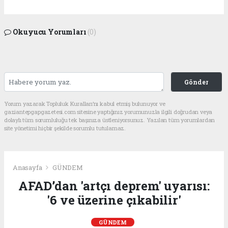
Okuyucu Yorumları
(0)
Gönder
Yorum yazarak Topluluk Kuralları’nı kabul etmiş bulunuyor ve
gaziantepgapgazetesi.com sitesine yaptığınız yorumunuzla ilgili doğrudan veya
dolaylı tüm sorumluluğu tek başınıza üstleniyorsunuz. Yazılan tüm yorumlardan
site yönetimi hiçbir şekilde sorumlu tutulamaz.
Anasayfa
GÜNDEM
AFAD’dan 'artçı deprem' uyarısı:
'6 ve üzerine çıkabilir'
GÜNDEM