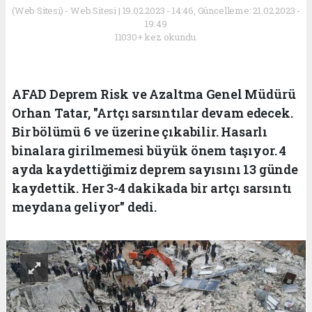
(Web Sitesi) - Web Sitesi | 19.02.2023 - 14:46, Güncelleme: 21.02.2023 -
19:49
11030+ kez okundu.
AFAD Deprem Risk ve Azaltma Genel Müdürü
Orhan Tatar, "Artçı sarsıntılar devam edecek.
Bir bölümü 6 ve üzerine çıkabilir. Hasarlı
binalara girilmemesi büyük önem taşıyor. 4
ayda kaydettiğimiz deprem sayısını 13 günde
kaydettik. Her 3-4 dakikada bir artçı sarsıntı
meydana geliyor" dedi.