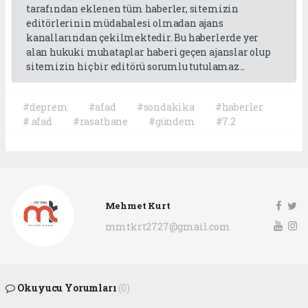
tarafından eklenen tüm haberler, sitemizin
editörlerinin müdahalesi olmadan ajans
kanallarından çekilmektedir. Bu haberlerde yer
alan hukuki muhataplar haberi geçen ajanslar olup
sitemizin hiç bir editörü sorumlu tutulamaz...
#deprem
#afad
#sondakika
#haberler
#.afad
#rasathane
#gündem
#7.2
Mehmet Kurt
mmtkrt2727@gmail.com
Okuyucu Yorumları
(0)