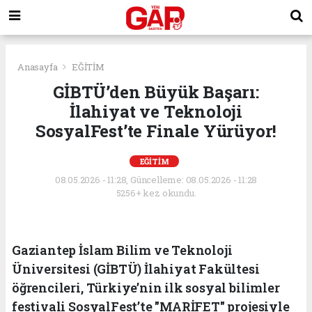
Anasayfa
EĞİTİM
GİBTÜ’den Büyük Başarı:
İlahiyat ve Teknoloji
SosyalFest’te Finale Yürüyor!
EĞİTİM
08.05.2026 - 11:28, Güncelleme: 08.05.2026 - 11:28
5256+ kez okundu.
Gaziantep İslam Bilim ve Teknoloji
Üniversitesi (GİBTÜ) İlahiyat Fakültesi
öğrencileri, Türkiye’nin ilk sosyal bilimler
festivali SosyalFest’te "MARİFET" projesiyle