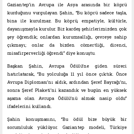
Gaziantep’in Avrupa ile Asya arasında bir köprü
kurduğunu vurgulayan Şahin, “Bu köprü sadece taşla,
bina ile kurulmaz. Bu köprü, empatiyle, kültürle,
dayanışmayla kurulur. Biz kardeş şehirlerimizden çok
şey öğrendik; onlardan kurumsallığı, çevreye sahip
çıkmayı; onlar da bizden cömertliği, direnci,
misafirperverliği öğrendi” diye konuştu.
Başkan Şahin, Avrupa Ödülü’ne giden süreci
hatırlatarak, “Bu yolculuğa 11 yıl önce çıktık. Önce
Avrupa Diploması’nı aldık, ardından Şeref Bayrağı’nı,
sonra Şeref Plaketi’ni kazandık ve bugün en yüksek
aşama olan Avrupa Ödülü’nü almak nasip oldu”
ifadelerini kullandı.
Şahin konuşmasını, “Bu ödül bize büyük bir
sorumluluk yüklüyor. Gaziantep modeli, Türkiye