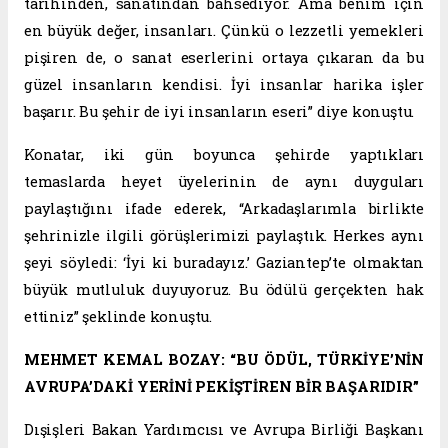
tarihinden, sanatından bahsediyor. Ama benim için
en büyük değer, insanları. Çünkü o lezzetli yemekleri
pişiren de, o sanat eserlerini ortaya çıkaran da bu
güzel insanların kendisi. İyi insanlar harika işler
başarır. Bu şehir de iyi insanların eseri” diye konuştu.
Konatar, iki gün boyunca şehirde yaptıkları
temaslarda heyet üyelerinin de aynı duyguları
paylaştığını ifade ederek, “Arkadaşlarımla birlikte
şehrinizle ilgili görüşlerimizi paylaştık. Herkes aynı
şeyi söyledi: ‘İyi ki buradayız.’ Gaziantep’te olmaktan
büyük mutluluk duyuyoruz. Bu ödülü gerçekten hak
ettiniz” şeklinde konuştu.
MEHMET KEMAL BOZAY: “BU ÖDÜL, TÜRKİYE’NİN
AVRUPA’DAKİ YERİNİ PEKİŞTİREN BİR BAŞARIDIR”
Dışişleri Bakan Yardımcısı ve Avrupa Birliği Başkanı