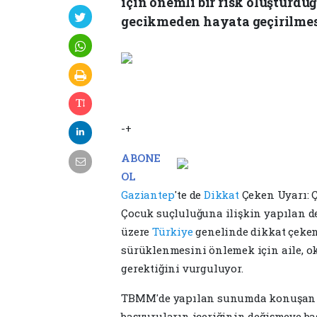
için önemli bir risk oluşturduğ
gecikmeden hayata geçirilmes
-+
ABONE
OL
Gaziantep
'te de
Dikkat
Çeken Uyarı: 
Çocuk suçluluğuna ilişkin yapılan d
üzere
Türkiye
genelinde dikkat çeken
sürüklenmesini önlemek için aile, o
gerektiğini vurguluyor.
TBMM'de yapılan sunumda konuşan K
başvuruların içeriğinin değişmeye baş