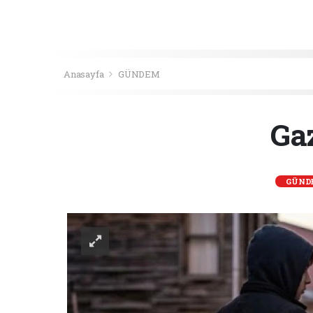
Anasayfa
GÜNDEM
Gaz
GÜND