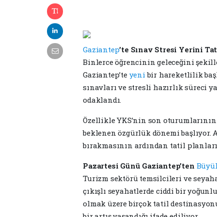
Gaziantep
’te Sınav Stresi Yerini Ta
Binlerce öğrencinin geleceğini şekil
Gaziantep’te
yeni
bir hareketlilik ba
sınavları ve stresli hazırlık süreci 
odaklandı.
Özellikle YKS’nin son oturumlarının
beklenen özgürlük dönemi başlıyor. A
bırakmasının ardından tatil planları
Pazartesi Günü Gaziantep’ten
Büyü
Turizm sektörü temsilcileri ve seyah
çıkışlı seyahatlerde ciddi bir yoğunl
olmak üzere birçok tatil destinasyo
bir artış yaşandığı ifade ediliyor.