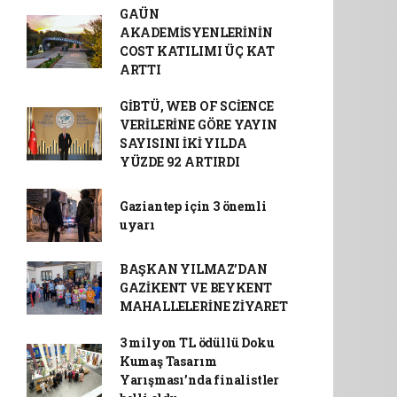
GAÜN
AKADEMİSYENLERİNİN
COST KATILIMI ÜÇ KAT
ARTTI
GİBTÜ, WEB OF SCİENCE
VERİLERİNE GÖRE YAYIN
SAYISINI İKİ YILDA
YÜZDE 92 ARTIRDI
Gaziantep için 3 önemli
uyarı
BAŞKAN YILMAZ’DAN
GAZİKENT VE BEYKENT
MAHALLELERİNE ZİYARET
3 milyon TL ödüllü Doku
Kumaş Tasarım
Yarışması’nda finalistler