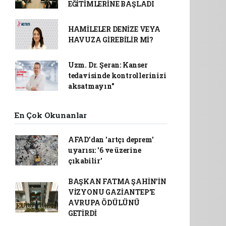
EĞİTİMLERİNE BAŞLADI
HAMİLELER DENİZE VEYA
HAVUZA GİREBİLİR Mİ?
Uzm. Dr. Şeran: Kanser
tedavisinde kontrollerinizi
aksatmayın"
En Çok Okunanlar
AFAD’dan 'artçı deprem'
uyarısı: '6 ve üzerine
çıkabilir'
BAŞKAN FATMA ŞAHİN’İN
VİZYONU GAZİANTEP’E
AVRUPA ÖDÜLÜNÜ
GETİRDİ