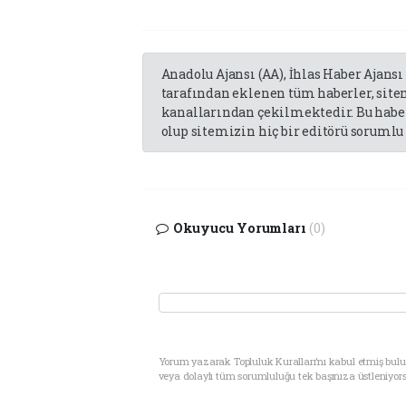
Anadolu Ajansı (AA), İhlas Haber Ajansı
tarafından eklenen tüm haberler, sit
kanallarından çekilmektedir. Bu haber
olup sitemizin hiç bir editörü sorumlu 
Okuyucu Yorumları
(0)
Yorum yazarak Topluluk Kuralları’nı kabul etmiş bul
veya dolaylı tüm sorumluluğu tek başınıza üstleniyor