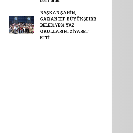
belli oldu
BAŞKAN ŞAHİN,
GAZİANTEP BÜYÜKŞEHİR
BELEDİYESİ YAZ
OKULLARINI ZİYARET
ETTİ