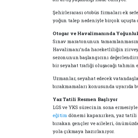
Şehirlerarası otobüs firmaları ek sef
yoğun talep nedeniyle birçok uçuşta 
Otogar ve Havalimanında Yoğunlu
Sınav maratonunun tamamlanmasının
Havalimanı’nda hareketliliğin zirveye
sezonunun başlangıcını değerlendir
bir seyahat trafiği oluşacağı tahmin e
Uzmanlar, seyahat edecek vatandaşlar
bırakmamaları konusunda uyarıda b
Yaz Tatili Resmen Başlıyor
LGS ve YKS sürecinin sona ermesiyle b
eğitim
dönemi kapanırken, yaz tatili 
bırakan gençler ve aileleri, önümüzd
yola çıkmaya hazırlanıyor.