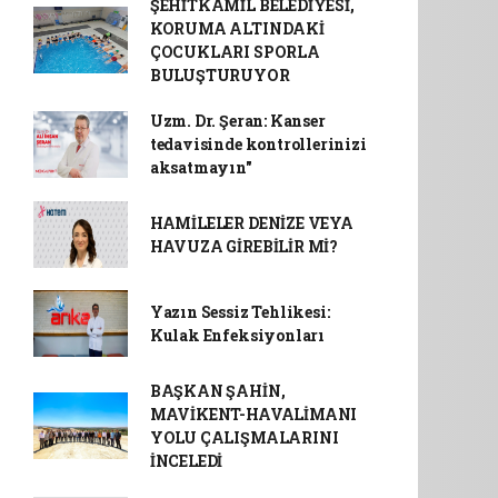
ŞEHİTKAMİL BELEDİYESİ,
KORUMA ALTINDAKİ
ÇOCUKLARI SPORLA
BULUŞTURUYOR
Uzm. Dr. Şeran: Kanser
tedavisinde kontrollerinizi
aksatmayın"
HAMİLELER DENİZE VEYA
HAVUZA GİREBİLİR Mİ?
Yazın Sessiz Tehlikesi:
Kulak Enfeksiyonları
BAŞKAN ŞAHİN,
MAVİKENT-HAVALİMANI
YOLU ÇALIŞMALARINI
İNCELEDİ