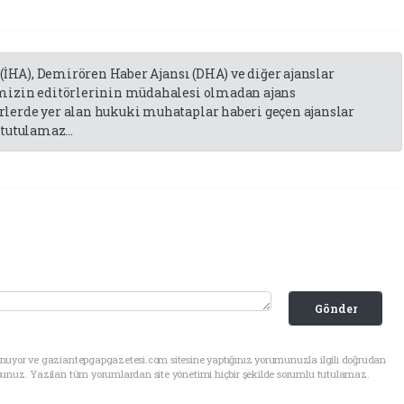
 (İHA), Demirören Haber Ajansı (DHA) ve diğer ajanslar
emizin editörlerinin müdahalesi olmadan ajans
lerde yer alan hukuki muhataplar haberi geçen ajanslar
tutulamaz...
Gönder
unuyor ve gaziantepgapgazetesi.com sitesine yaptığınız yorumunuzla ilgili doğrudan
sunuz. Yazılan tüm yorumlardan site yönetimi hiçbir şekilde sorumlu tutulamaz.