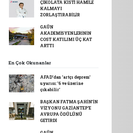
ÇİKOLATA KİSTİ HAMİLE
KALMAYI
ZORLAŞTIRABİLİR
GAÜN
AKADEMİSYENLERİNİN
COST KATILIMI ÜÇ KAT
ARTTI
En Çok Okunanlar
AFAD’dan 'artçı deprem'
uyarısı: '6 ve üzerine
çıkabilir'
BAŞKAN FATMA ŞAHİN’İN
VİZYONU GAZİANTEP’E
AVRUPA ÖDÜLÜNÜ
GETİRDİ
GAÜN