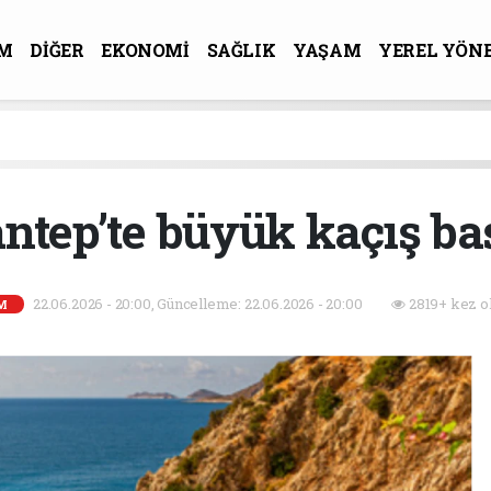
M
DİĞER
EKONOMİ
SAĞLIK
YAŞAM
YEREL YÖN
R-SANAT
ntep’te büyük kaçış ba
22.06.2026 - 20:00, Güncelleme: 22.06.2026 - 20:00
2819+ kez o
M