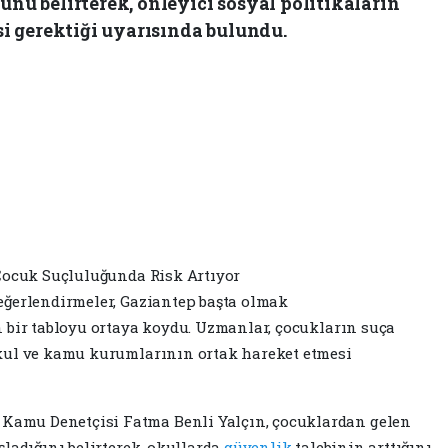
unu belirterek, önleyici sosyal politikaların
i gerektiği uyarısında bulundu.
Çocuk Suçluluğunda Risk Artıyor
eğerlendirmeler, Gaziantep başta olmak
 bir tabloyu ortaya koydu. Uzmanlar, çocukların suça
kul ve kamu kurumlarının ortak hareket etmesi
amu Denetçisi Fatma Benli Yalçın, çocuklardan gelen
ladığını belirterek, okullarda
güvenlik
talebinin arttığını