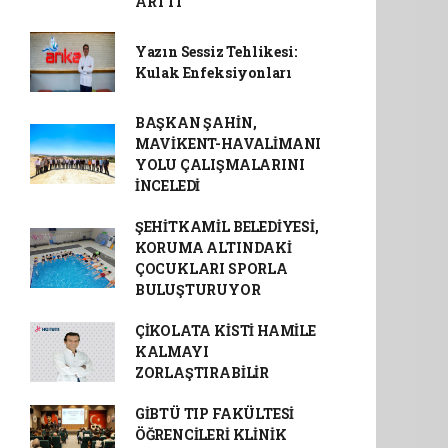
ARTTI
Yazın Sessiz Tehlikesi:
Kulak Enfeksiyonları
BAŞKAN ŞAHİN,
MAVİKENT-HAVALİMANI
YOLU ÇALIŞMALARINI
İNCELEDİ
ŞEHİTKAMİL BELEDİYESİ,
KORUMA ALTINDAKİ
ÇOCUKLARI SPORLA
BULUŞTURUYOR
ÇİKOLATA KİSTİ HAMİLE
KALMAYI
ZORLAŞTIRABİLİR
GİBTÜ TIP FAKÜLTESİ
ÖĞRENCİLERİ KLİNİK