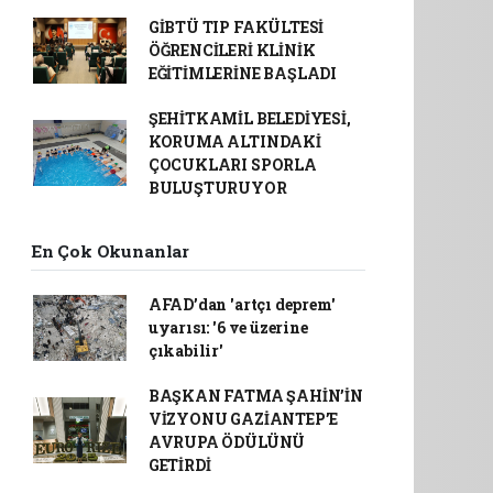
GİBTÜ TIP FAKÜLTESİ
ÖĞRENCİLERİ KLİNİK
EĞİTİMLERİNE BAŞLADI
ŞEHİTKAMİL BELEDİYESİ,
KORUMA ALTINDAKİ
ÇOCUKLARI SPORLA
BULUŞTURUYOR
En Çok Okunanlar
AFAD’dan 'artçı deprem'
uyarısı: '6 ve üzerine
çıkabilir'
BAŞKAN FATMA ŞAHİN’İN
VİZYONU GAZİANTEP’E
AVRUPA ÖDÜLÜNÜ
GETİRDİ