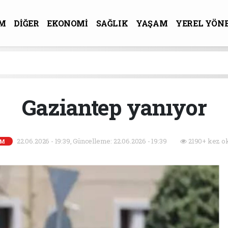
M
DİĞER
EKONOMİ
SAĞLIK
YAŞAM
YEREL YÖN
R-SANAT
Gaziantep yanıyor
22.06.2026 - 19:39, Güncelleme: 22.06.2026 - 19:39
2190+ kez o
EM