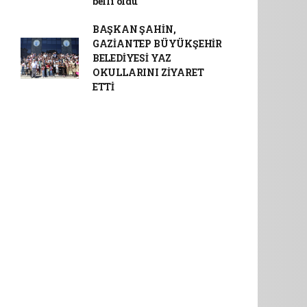
belli oldu
BAŞKAN ŞAHİN,
GAZİANTEP BÜYÜKŞEHİR
BELEDİYESİ YAZ
OKULLARINI ZİYARET
ETTİ