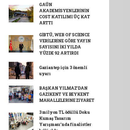
GAÜN
AKADEMİSYENLERİNİN
COST KATILIMI ÜÇ KAT
ARTTI
GİBTÜ, WEB OF SCİENCE
VERİLERİNE GÖRE YAYIN
SAYISINI İKİ YILDA
YÜZDE 92 ARTIRDI
Gaziantep için 3 önemli
uyarı
BAŞKAN YILMAZ’DAN
GAZİKENT VE BEYKENT
MAHALLELERİNE ZİYARET
3 milyon TL ödüllü Doku
Kumaş Tasarım
Yarışması’nda finalistler