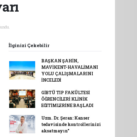
yarı
undu.
İlginizi Çekebilir
BAŞKAN ŞAHİN,
MAVİKENT-HAVALİMANI
YOLU ÇALIŞMALARINI
İNCELEDİ
GİBTÜ TIP FAKÜLTESİ
ÖĞRENCİLERİ KLİNİK
EĞİTİMLERİNE BAŞLADI
Uzm. Dr. Şeran: Kanser
tedavisinde kontrollerinizi
aksatmayın"