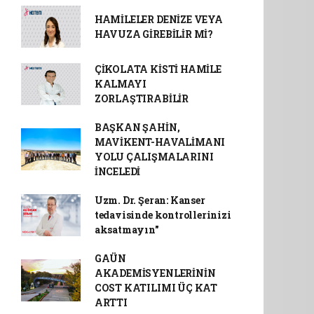
HAMİLELER DENİZE VEYA
HAVUZA GİREBİLİR Mİ?
ÇİKOLATA KİSTİ HAMİLE
KALMAYI
ZORLAŞTIRABİLİR
BAŞKAN ŞAHİN,
MAVİKENT-HAVALİMANI
YOLU ÇALIŞMALARINI
İNCELEDİ
Uzm. Dr. Şeran: Kanser
tedavisinde kontrollerinizi
aksatmayın"
GAÜN
AKADEMİSYENLERİNİN
COST KATILIMI ÜÇ KAT
ARTTI