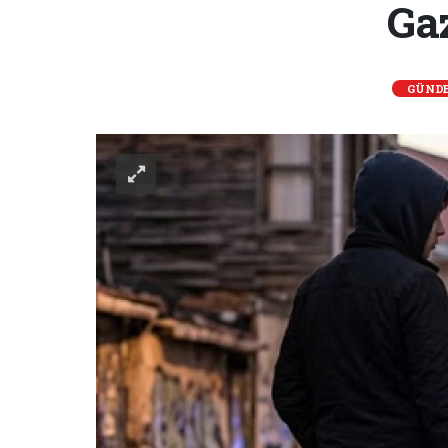
Gaz
GÜND