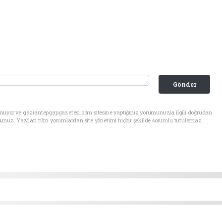
Gönder
unuyor ve gaziantepgapgazetesi.com sitesine yaptığınız yorumunuzla ilgili doğrudan
sunuz. Yazılan tüm yorumlardan site yönetimi hiçbir şekilde sorumlu tutulamaz.