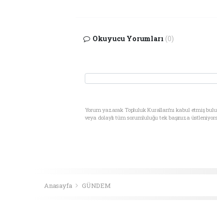
Okuyucu Yorumları
(0)
Yorum yazarak Topluluk Kuralları’nı kabul etmiş bul
veya dolaylı tüm sorumluluğu tek başınıza üstleniyor
Anasayfa
GÜNDEM