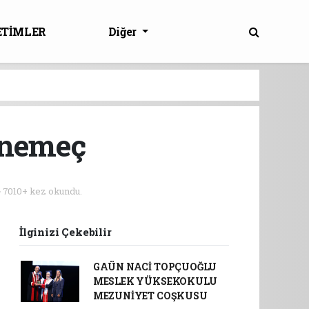
ETİMLER
Diğer
önemeç
7010+ kez okundu.
İlginizi Çekebilir
GAÜN NACİ TOPÇUOĞLU
MESLEK YÜKSEKOKULU
MEZUNİYET COŞKUSU