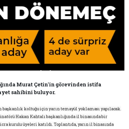
ığında Murat Çetin'in görevinden istifa
yet sahibini buluyor.
lan başkanlık koltuğu için yarın temayül yoklaması yapılacak.
dinatörü Hakan Kahtalı başkanlığında il binasında bir
icra kurulu üyeleri katıldı. Toplantıda, yarın il binasında