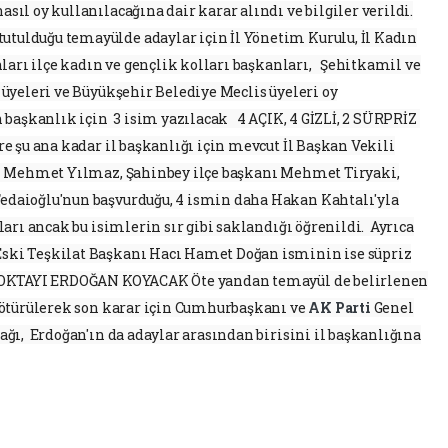
ıl oy kullanılacağına dair karar alındı ve bilgiler verildi.
lduğu temayülde adaylar için İl Yönetim Kurulu, İl Kadın
nları ilçe kadın ve gençlik kolları başkanları, Şehitkamil ve
üyeleri ve Büyükşehir Belediye Meclis üyeleri oy
n başkanlık için 3 isim yazılacak 4 AÇIK, 4 GİZLİ, 2 SÜRPRİZ
e şu ana kadar il başkanlığı için mevcut İl Başkan Vekili
nı Mehmet Yılmaz, Şahinbey ilçe başkanı Mehmet Tiryaki,
daioğlu'nun başvurduğu, 4 ismin daha Hakan Kahtalı'yla
arı ancak bu isimlerin sır gibi saklandığı öğrenildi. Ayrıca
ki Teşkilat Başkanı Hacı Hamet Doğan isminin ise süpriz
 NOKTAYI ERDOĞAN KOYACAK Öte yandan temayül de belirlenen
götürülerek son karar için Cumhurbaşkanı ve
AK Parti
Genel
ğı, Erdoğan'ın da adaylar arasından birisini il başkanlığına