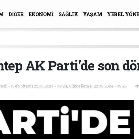
M
DİĞER
EKONOMİ
SAĞLIK
YAŞAM
YEREL YÖN
R-SANAT
ntep AK Parti'de son d
esi) - Web Sitesi | 22.06.2024 - 09:24, Güncelleme: 22.06.2024 - 09:26