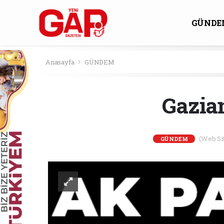
GÜNDE
KÜLTÜ
Anasayfa
GÜNDEM
Gazia
(Web Sit
GÜNDEM