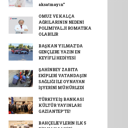
aksatmayın"
OMUZ VE KALÇA
AĞRILARININ NEDENİ
POLİMİYALJİ ROMATİKA
OLABİLİR
BAŞKAN YILMAZ’DA
GENÇLERE YAZIN EN
KEYİFLİ HEDİYESİ
ŞAHİNBEY ZABITA
EKİPLERİ VATANDAŞIN
SAĞLIĞI İLE OYNAYAN
İŞYERİNİ MÜHÜRLEDİ
TÜRKİYE İŞ BANKASI
KÜLTÜR YAYINLARI
GAZİANTEP’TE!
BAHÇELİEVLERİN İLK 5