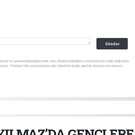
Gönder
unuyor ve gaziantepgapgazetesi.com sitesine yaptığınız yorumunuzla ilgili doğrudan
sunuz. Yazılan tüm yorumlardan site yönetimi hiçbir şekilde sorumlu tutulamaz.
ILMAZ’DA GENÇLERE