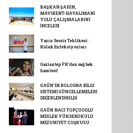
BAŞKAN ŞAHİN,
MAVİKENT-HAVALİMANI
YOLU ÇALIŞMALARINI
İNCELEDİ
Yazın Sessiz Tehlikesi:
Kulak Enfeksiyonları
Gaziantep FK'dan sağ bek
hamlesi!
GAÜN’DE BOLOGNA BİLGİ
SİSTEMİ GÜNCELLEMELERİ
DEĞERLENDİRİLDİ
GAÜN NACİ TOPÇUOĞLU
MESLEK YÜKSEKOKULU
MEZUNİYET COŞKUSU