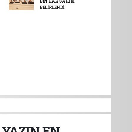
BİN HAK SAHİBİ
BELİRLENDİ
 YAZIN EN