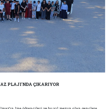
AZ PLAJI'NDA ÇIKARIYOR
maz’ın lise öğrencileri ve bu yıl mezun olan gençlere