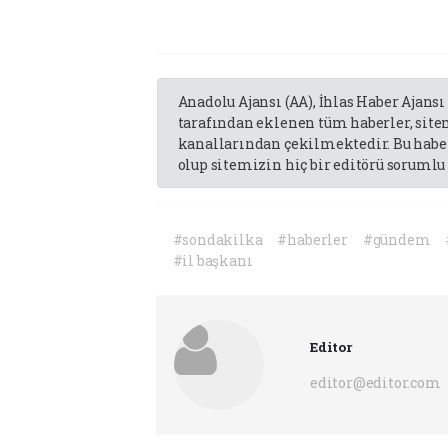
Anadolu Ajansı (AA), İhlas Haber Ajansı
tarafından eklenen tüm haberler, sit
kanallarından çekilmektedir. Bu haber
olup sitemizin hiç bir editörü sorumlu 
#sondakilka
#haberler
#gündem
#il başkanı
Editor
editor@editor.com