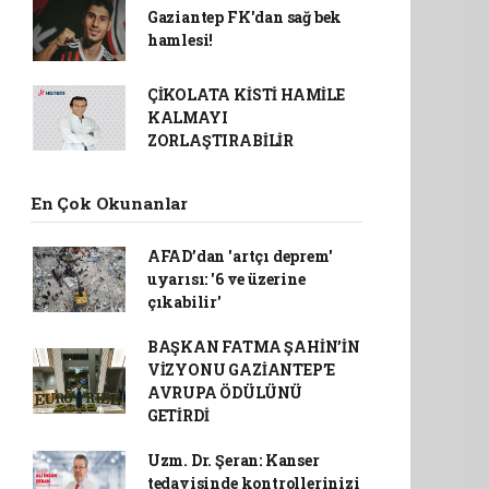
Gaziantep FK'dan sağ bek
hamlesi!
ÇİKOLATA KİSTİ HAMİLE
KALMAYI
ZORLAŞTIRABİLİR
En Çok Okunanlar
AFAD’dan 'artçı deprem'
uyarısı: '6 ve üzerine
çıkabilir'
BAŞKAN FATMA ŞAHİN’İN
VİZYONU GAZİANTEP’E
AVRUPA ÖDÜLÜNÜ
GETİRDİ
Uzm. Dr. Şeran: Kanser
tedavisinde kontrollerinizi