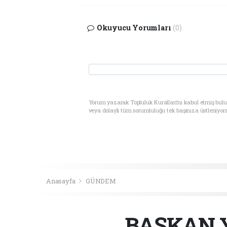
Okuyucu Yorumları
(0)
Yorum yazarak Topluluk Kuralları’nı kabul etmiş bul
veya dolaylı tüm sorumluluğu tek başınıza üstleniyor
Anasayfa
GÜNDEM
BAŞKAN Y