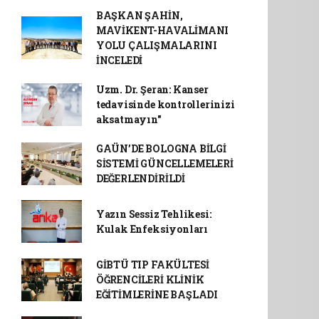
BAŞKAN ŞAHİN,
MAVİKENT-HAVALİMANI
YOLU ÇALIŞMALARINI
İNCELEDİ
Uzm. Dr. Şeran: Kanser
tedavisinde kontrollerinizi
aksatmayın"
GAÜN’DE BOLOGNA BİLGİ
SİSTEMİ GÜNCELLEMELERİ
DEĞERLENDİRİLDİ
Yazın Sessiz Tehlikesi:
Kulak Enfeksiyonları
GİBTÜ TIP FAKÜLTESİ
ÖĞRENCİLERİ KLİNİK
EĞİTİMLERİNE BAŞLADI