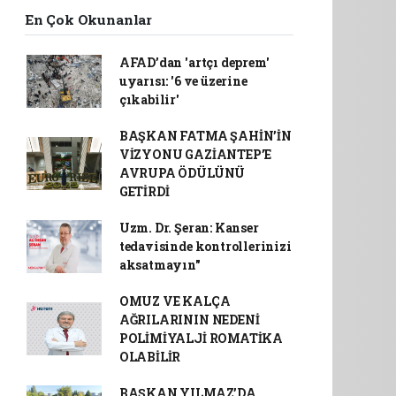
En Çok Okunanlar
AFAD’dan 'artçı deprem'
uyarısı: '6 ve üzerine
çıkabilir'
BAŞKAN FATMA ŞAHİN’İN
VİZYONU GAZİANTEP’E
AVRUPA ÖDÜLÜNÜ
GETİRDİ
Uzm. Dr. Şeran: Kanser
tedavisinde kontrollerinizi
aksatmayın"
OMUZ VE KALÇA
AĞRILARININ NEDENİ
POLİMİYALJİ ROMATİKA
OLABİLİR
BAŞKAN YILMAZ’DA