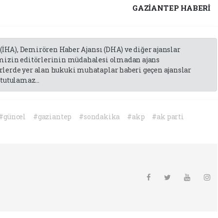
GAZIANTEP HABERİ
 (İHA), Demirören Haber Ajansı (DHA) ve diğer ajanslar
emizin editörlerinin müdahalesi olmadan ajans
lerde yer alan hukuki muhataplar haberi geçen ajanslar
tutulamaz...
#güncel
#gaziantep
#sondakika
#akp
#ak parti