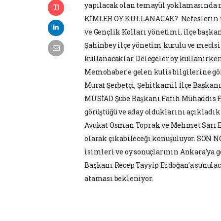
yapılacak olan temayül yoklamasında nas
KİMLER OY KULLANACAK? Nefeslerin tutu
ve Gençlik Kolları yönetimi, ilçe başka
Şahinbey ilçe yönetim kurulu ve meclsi 
kullanacaklar. Delegeler oy kullanırke
Memohaber'e gelen kulis bilgilerine gör
Murat Şerbetçi, Şehitkamil İlçe Başka
MÜSİAD Şube Başkanı Fatih Mühaddis Fe
görüştüğü ve aday olduklarını açıkladıkl
Avukat Osman Toprak ve Mehmet Sarı Es
olarak çıkabileceği konuşuluyor. SON
isimleri ve oy sonuçlarının Ankara'ya 
Başkanı Recep Tayyip Erdoğan'a sunulaca
ataması bekleniyor.