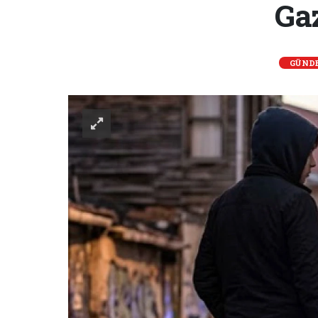
Gaz
GÜND