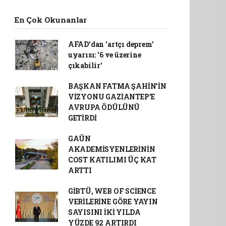
En Çok Okunanlar
AFAD’dan 'artçı deprem'
uyarısı: '6 ve üzerine
çıkabilir'
BAŞKAN FATMA ŞAHİN’İN
VİZYONU GAZİANTEP’E
AVRUPA ÖDÜLÜNÜ
GETİRDİ
GAÜN
AKADEMİSYENLERİNİN
COST KATILIMI ÜÇ KAT
ARTTI
GİBTÜ, WEB OF SCİENCE
VERİLERİNE GÖRE YAYIN
SAYISINI İKİ YILDA
YÜZDE 92 ARTIRDI