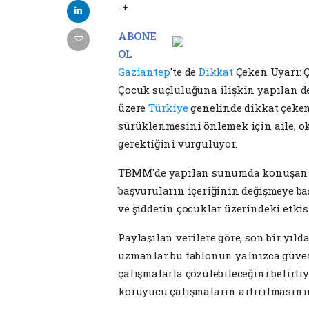
-+
ABONE
OL
Gaziantep
'te de
Dikkat
Çeken Uyarı: 
Çocuk suçluluğuna ilişkin yapılan d
üzere
Türkiye
genelinde dikkat çeken
sürüklenmesini önlemek için aile, o
gerektiğini vurguluyor.
TBMM'de yapılan sunumda konuşan K
başvuruların içeriğinin değişmeye baş
ve şiddetin çocuklar üzerindeki etkis
Paylaşılan verilere göre, son bir yıl
uzmanlar bu tablonun yalnızca güvenli
çalışmalarla çözülebileceğini belirt
koruyucu çalışmaların artırılmasını