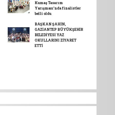
Kumaş Tasarım
Yarışması’nda finalistler
belli oldu
BAŞKAN ŞAHİN,
GAZİANTEP BÜYÜKŞEHİR
BELEDİYESİ YAZ
OKULLARINI ZİYARET
ETTİ