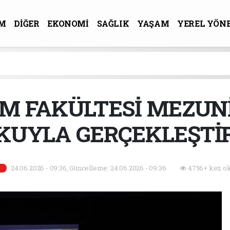
M
DİĞER
EKONOMİ
SAĞLIK
YAŞAM
YEREL YÖN
R-SANAT
M FAKÜLTESİ MEZUN
KUYLA GERÇEKLEŞTİR
24.06.2026 - 09:36, Güncelleme: 24.06.2026 - 09:36
4756+ kez ok