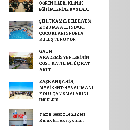
ÖĞRENCİLERİ KLİNİK
EĞİTİMLERİNE BAŞLADI
ŞEHİTKAMİL BELEDİYESİ,
KORUMA ALTINDAKİ
ÇOCUKLARI SPORLA
BULUŞTURUYOR
GAÜN
AKADEMİSYENLERİNİN
COST KATILIMI ÜÇ KAT
ARTTI
BAŞKAN ŞAHİN,
MAVİKENT-HAVALİMANI
YOLU ÇALIŞMALARINI
İNCELEDİ
Yazın Sessiz Tehlikesi:
Kulak Enfeksiyonları