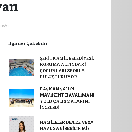
yarı
undu.
İlginizi Çekebilir
ŞEHİTKAMİL BELEDİYESİ,
KORUMA ALTINDAKİ
ÇOCUKLARI SPORLA
BULUŞTURUYOR
BAŞKAN ŞAHİN,
MAVİKENT-HAVALİMANI
YOLU ÇALIŞMALARINI
İNCELEDİ
HAMİLELER DENİZE VEYA
HAVUZA GİREBİLİR Mİ?