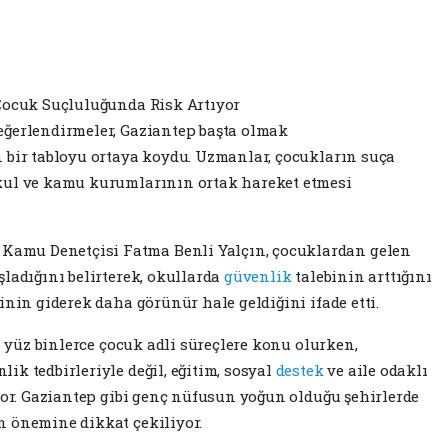
Çocuk Suçluluğunda Risk Artıyor
eğerlendirmeler, Gaziantep başta olmak
 bir tabloyu ortaya koydu. Uzmanlar, çocukların suça
kul ve kamu kurumlarının ortak hareket etmesi
amu Denetçisi Fatma Benli Yalçın, çocuklardan gelen
ladığını belirterek, okullarda
güvenlik
talebinin arttığını
inin giderek daha görünür hale geldiğini ifade etti.
da yüz binlerce çocuk adli süreçlere konu olurken,
k tedbirleriyle değil, eğitim, sosyal
destek
ve aile odaklı
iyor. Gaziantep gibi genç nüfusun yoğun olduğu şehirlerde
n önemine dikkat çekiliyor.