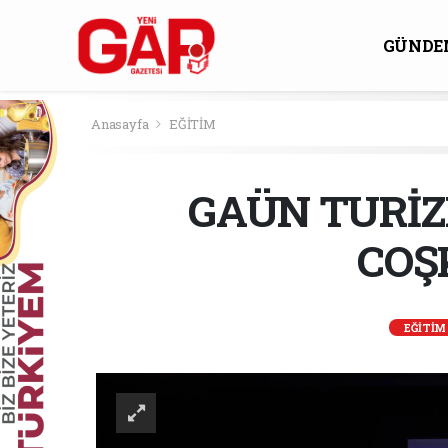
GÜNDE
KÜLTÜ
Anasayfa
EĞİTİM
GAÜN TURİZ
COŞ
EĞİTİM