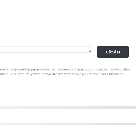
Gönder
unuyor ve gaziantepgapgazetesi.com sitesine yaptığınız yorumunuzla ilgili doğrudan
sunuz. Yazılan tüm yorumlardan site yönetimi hiçbir şekilde sorumlu tutulamaz.