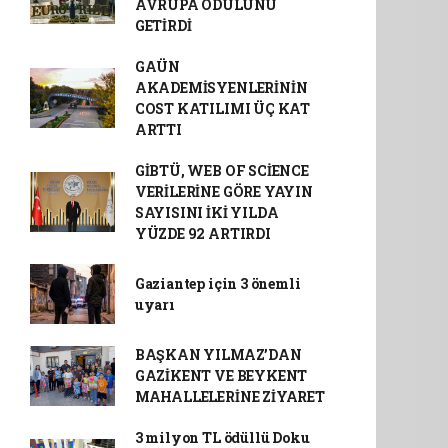
AVRUPA ÖDÜLÜNÜ
GETİRDİ
GAÜN
AKADEMİSYENLERİNİN
COST KATILIMI ÜÇ KAT
ARTTI
GİBTÜ, WEB OF SCİENCE
VERİLERİNE GÖRE YAYIN
SAYISINI İKİ YILDA
YÜZDE 92 ARTIRDI
Gaziantep için 3 önemli
uyarı
BAŞKAN YILMAZ’DAN
GAZİKENT VE BEYKENT
MAHALLELERİNE ZİYARET
3 milyon TL ödüllü Doku