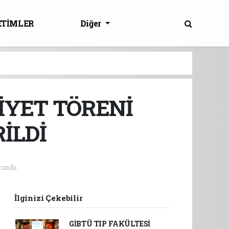
ETİMLER
Diğer
İYET TÖRENİ
İLDİ
undu.
İlginizi Çekebilir
GİBTÜ TIP FAKÜLTESİ