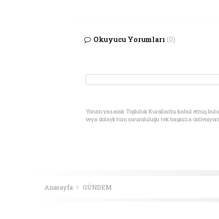
Okuyucu Yorumları
(0)
Yorum yazarak Topluluk Kuralları’nı kabul etmiş bul
veya dolaylı tüm sorumluluğu tek başınıza üstleniyor
Anasayfa
GÜNDEM