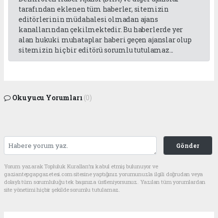
tarafından eklenen tüm haberler, sitemizin
editörlerinin müdahalesi olmadan ajans
kanallarından çekilmektedir. Bu haberlerde yer
alan hukuki muhataplar haberi geçen ajanslar olup
sitemizin hiç bir editörü sorumlu tutulamaz...
Okuyucu Yorumları
(0)
Gönder
Yorum yazarak Topluluk Kuralları’nı kabul etmiş bulunuyor ve
gaziantepgapgazetesi.com sitesine yaptığınız yorumunuzla ilgili doğrudan veya
dolaylı tüm sorumluluğu tek başınıza üstleniyorsunuz. Yazılan tüm yorumlardan
site yönetimi hiçbir şekilde sorumlu tutulamaz.