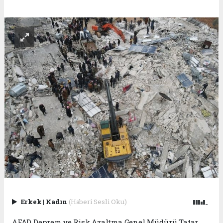
Erkek
|
Kadın
(Haberi Sesli Oku)
AFAD Deprem ve Risk Azaltma Genel Müdürü Tatar,