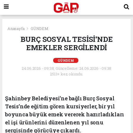
Anasayfa
GÜNDEM
BURÇ SOSYAL TESİSİ’NDE
EMEKLER SERGİLENDİ
GÜNDEM
24.06.2026 - 09:38, Güncelleme: 24.06.2026 - 09:38
2513+ kez okundu.
Şahinbey Belediyesi’ne bağlı Burç Sosyal
Tesis’nde eğitim gören kursiyerler, bir yıl
boyunca büyük emek vererek hazırladıkları
el işi ürünlerini düzenlenen yıl sonu
sergisinde görücüye çıkardı.