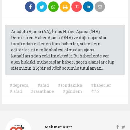
Anadolu Ajansı (AA), İhlas Haber Ajansı (İHA),
Demirören Haber Ajansı (DHA) ve diğer ajanslar
tarafından eklenen tüm haberler, sitemizin
editörlerinin müdahalesi olmadan ajans
kanallarından çekilmektedir. Bu haberlerde yer
alan hukuki muhataplar haberi geçen ajanslar olup
sitemizin hiç bir editörü sorumlu tutulamaz...
#deprem
#afad
#sondakika
#haberler
#.afad
#rasathane
#gündem
#7.2
Mehmet Kurt