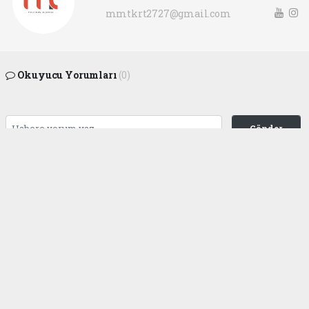
mmtkrt2727@gmail.com
Okuyucu Yorumları
(0)
Gönder
Yorum yazarak Topluluk Kuralları’nı kabul etmiş bulunuyor ve
gaziantepgapgazetesi.com sitesine yaptığınız yorumunuzla ilgili doğrudan veya
dolaylı tüm sorumluluğu tek başınıza üstleniyorsunuz. Yazılan tüm yorumlardan
site yönetimi hiçbir şekilde sorumlu tutulamaz.
haber paketi
haber scripti
haber yazılımı
Tüm hakları saklı tutulmaktadır.Copyright 2026©
Haber Yazılımı:
Web Aksiyon ®