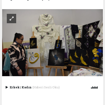
Erkek
|
Kadın
(Haberi Sesli Oku)