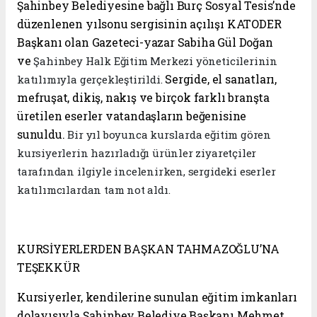
Şahinbey Belediyesine bağlı Burç Sosyal Tesis’nde
düzenlenen yılsonu sergisinin açılışı KATODER
Başkanı olan Gazeteci-yazar Sabiha Gül Doğan
ve
Şahinbey Halk Eğitim Merkezi yöneticilerinin
Sergide, el sanatları,
katılımıyla gerçekleştirildi.
mefruşat, dikiş, nakış ve birçok farklı branşta
üretilen eserler vatandaşların beğenisine
sunuldu.
Bir yıl boyunca kurslarda eğitim gören
kursiyerlerin hazırladığı ürünler ziyaretçiler
tarafından ilgiyle incelenirken, sergideki eserler
katılımcılardan tam not aldı.
KURSİYERLERDEN BAŞKAN TAHMAZOĞLU’NA
TEŞEKKÜR
Kursiyerler, kendilerine sunulan eğitim imkanları
dolayısıyla Şahinbey Belediye Başkanı Mehmet