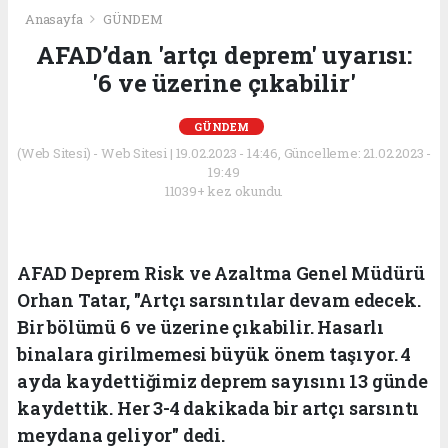
Anasayfa
GÜNDEM
AFAD’dan 'artçı deprem' uyarısı:
'6 ve üzerine çıkabilir'
GÜNDEM
(Web Sitesi) - Web Sitesi | 19.02.2023 - 14:46, Güncelleme: 21.02.2023 -
19:49
11039+ kez okundu.
AFAD Deprem Risk ve Azaltma Genel Müdürü
Orhan Tatar, "Artçı sarsıntılar devam edecek.
Bir bölümü 6 ve üzerine çıkabilir. Hasarlı
binalara girilmemesi büyük önem taşıyor. 4
ayda kaydettiğimiz deprem sayısını 13 günde
kaydettik. Her 3-4 dakikada bir artçı sarsıntı
meydana geliyor" dedi.