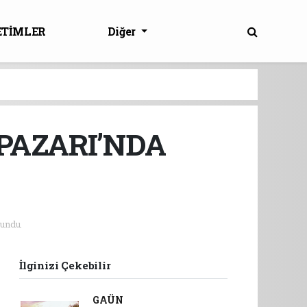
ETİMLER
Diğer
PAZARI’NDA
undu.
İlginizi Çekebilir
GAÜN