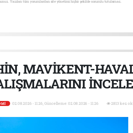
sunuz. Yazılan tüm yorumlardan site yönetimi hiçbir şekilde sorumlu tutulamaz.
İN, MAVİKENT-HAVA
ALIŞMALARINI İNCELE
02.08.2026 - 11:26, Güncelleme: 02.08.2026 - 11:26
2813 kez ok
OMİ