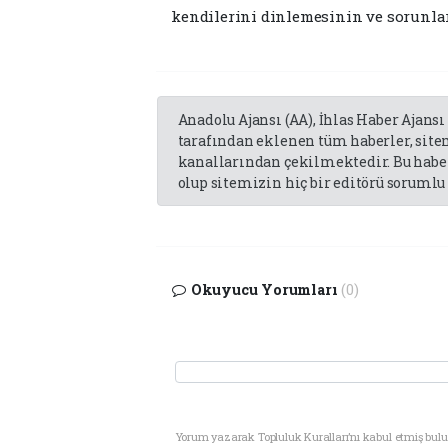
kendilerini dinlemesinin ve sorunlar
Anadolu Ajansı (AA), İhlas Haber Ajansı
tarafından eklenen tüm haberler, sit
kanallarından çekilmektedir. Bu haber
olup sitemizin hiç bir editörü sorumlu 
Okuyucu Yorumları
(0)
Yorum yazarak Topluluk Kuralları’nı kabul etmiş bul