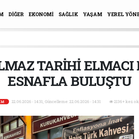
M
DİĞER
EKONOMİ
SAĞLIK
YAŞAM
YEREL YÖN
R-SANAT
LMAZ TARİHİ ELMACI 
ESNAFLA BULUŞTU
22.06.2026 - 14:31, Güncelleme: 22.06.2026 - 14:31
2136+ kez ok
EM