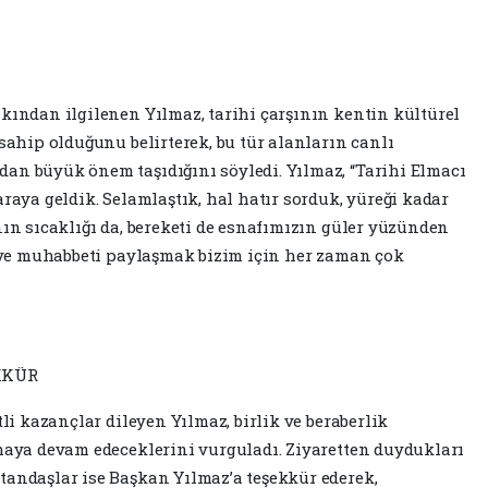
akından ilgilenen Yılmaz, tarihi çarşının kentin kültürel
 sahip olduğunu belirterek, bu tür alanların canlı
an büyük önem taşıdığını söyledi. Yılmaz, “Tarihi Elmacı
araya geldik. Selamlaştık, hal hatır sorduk, yüreği kadar
nın sıcaklığı da, bereketi de esnafımızın güler yüzünden
ı ve muhabbeti paylaşmak bizim için her zaman çok
KKÜR
tli kazançlar dileyen Yılmaz, birlik ve beraberlik
şmaya devam edeceklerini vurguladı. Ziyaretten duydukları
tandaşlar ise Başkan Yılmaz’a teşekkür ederek,