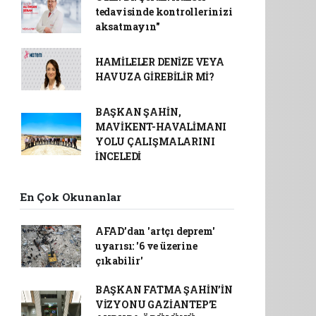
tedavisinde kontrollerinizi
aksatmayın"
HAMİLELER DENİZE VEYA
HAVUZA GİREBİLİR Mİ?
BAŞKAN ŞAHİN,
MAVİKENT-HAVALİMANI
YOLU ÇALIŞMALARINI
İNCELEDİ
En Çok Okunanlar
AFAD’dan 'artçı deprem'
uyarısı: '6 ve üzerine
çıkabilir'
BAŞKAN FATMA ŞAHİN’İN
VİZYONU GAZİANTEP’E