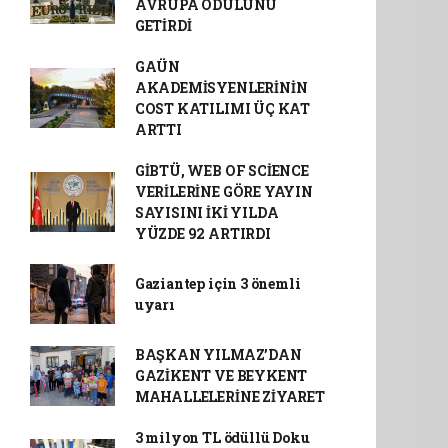
AVRUPA ÖDÜLÜNÜ
GETİRDİ
GAÜN
AKADEMİSYENLERİNİN
COST KATILIMI ÜÇ KAT
ARTTI
GİBTÜ, WEB OF SCİENCE
VERİLERİNE GÖRE YAYIN
SAYISINI İKİ YILDA
YÜZDE 92 ARTIRDI
Gaziantep için 3 önemli
uyarı
BAŞKAN YILMAZ’DAN
GAZİKENT VE BEYKENT
MAHALLELERİNE ZİYARET
3 milyon TL ödüllü Doku