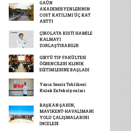
GAÜN
AKADEMİSYENLERİNİN
COST KATILIMI ÜÇ KAT
ARTTI
ÇİKOLATA KİSTİ HAMİLE
KALMAYI
ZORLAŞTIRABİLİR
GİBTÜ TIP FAKÜLTESİ
ÖĞRENCİLERİ KLİNİK
EĞİTİMLERİNE BAŞLADI
Yazın Sessiz Tehlikesi:
Kulak Enfeksiyonları
BAŞKAN ŞAHİN,
MAVİKENT-HAVALİMANI
YOLU ÇALIŞMALARINI
İNCELEDİ