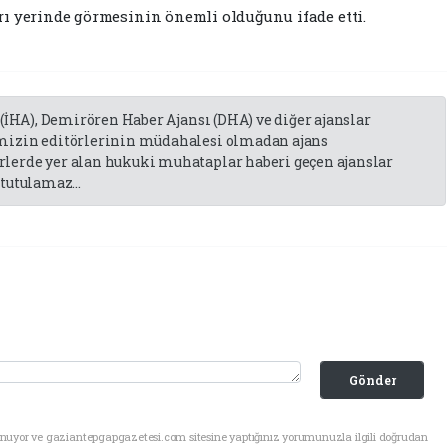
ı yerinde görmesinin önemli olduğunu ifade etti.
 (İHA), Demirören Haber Ajansı (DHA) ve diğer ajanslar
emizin editörlerinin müdahalesi olmadan ajans
lerde yer alan hukuki muhataplar haberi geçen ajanslar
tutulamaz...
Gönder
unuyor ve gaziantepgapgazetesi.com sitesine yaptığınız yorumunuzla ilgili doğrudan