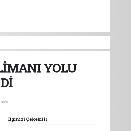
LİMANI YOLU
Dİ
undu.
İlginizi Çekebilir