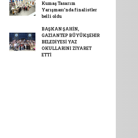
Kumaş Tasarım
Yarışması’nda finalistler
belli oldu
BAŞKAN ŞAHİN,
GAZİANTEP BÜYÜKŞEHİR
BELEDİYESİ YAZ
OKULLARINI ZİYARET
ETTİ