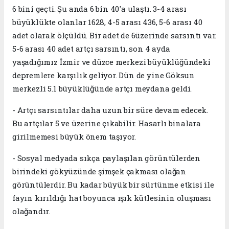
6 bini geçti. Şu anda 6 bin 40'a ulaştı. 3-4 arası
büyüklükte olanlar 1628, 4-5 arası 436, 5-6 arası 40
adet olarak ölçüldü. Bir adet de 6üzerinde sarsıntı var.
5-6 arası 40 adet artçı sarsıntı, son 4 ayda
yaşadığımız İzmir ve düzce merkezi büyüklüğündeki
depremlere karşılık geliyor. Dün de yine Göksun
merkezli 5.1 büyüklüğünde artçı meydana geldi.
- Artçı sarsıntılar daha uzun bir süre devam edecek.
Bu artçılar 5 ve üzerine çıkabilir. Hasarlı binalara
girilmemesi büyük önem taşıyor.
- Sosyal medyada sıkça paylaşılan görüntülerden
birindeki gökyüzünde şimşek çakması olağan
görüntülerdir. Bu kadar büyük bir sürtünme etkisi ile
fayın kırıldığı hat boyunca ışık kütlesinin oluşması
olağandır.