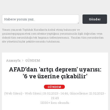
Gönder
Yorum yazarak Topluluk Kuralları’nı kabul etmiş bulunuyor ve
gaziantepgapgazetesi.com sitesine yaptığınız yorumunuzla ilgili doğrudan veya
dolaylı tüm sorumluluğu tek başınıza üstleniyorsunuz. Yazılan tüm yorumlardan
site yönetimi hiçbir şekilde sorumlu tutulamaz.
Anasayfa
GÜNDEM
AFAD’dan 'artçı deprem' uyarısı:
'6 ve üzerine çıkabilir'
GÜNDEM
(Web Sitesi) - Web Sitesi | 19.02.2023 - 14:46, Güncelleme: 21.02.2023 -
19:49
11030+ kez okundu.