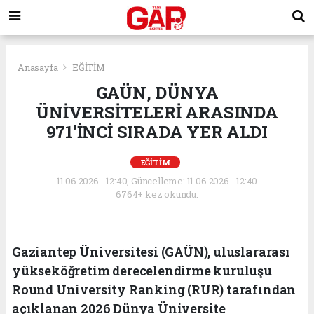
Anasayfa
EĞİTİM
GAÜN, DÜNYA
ÜNİVERSİTELERİ ARASINDA
971'İNCİ SIRADA YER ALDI
EĞİTİM
11.06.2026 - 12:40, Güncelleme: 11.06.2026 - 12:40
6764+ kez okundu.
Gaziantep Üniversitesi (GAÜN), uluslararası
yükseköğretim derecelendirme kuruluşu
Round University Ranking (RUR) tarafından
açıklanan 2026 Dünya Üniversite