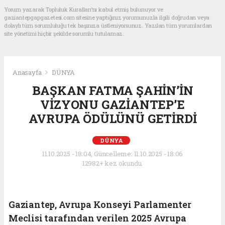
Yorum yazarak Topluluk Kuralları’nı kabul etmiş bulunuyor ve
gaziantepgapgazetesi.com sitesine yaptığınız yorumunuzla ilgili doğrudan veya
dolaylı tüm sorumluluğu tek başınıza üstleniyorsunuz. Yazılan tüm yorumlardan
site yönetimi hiçbir şekilde sorumlu tutulamaz.
Anasayfa
DÜNYA
BAŞKAN FATMA ŞAHİN’İN
VİZYONU GAZİANTEP’E
AVRUPA ÖDÜLÜNÜ GETİRDİ
DÜNYA
11.10.2025 - 18:04, Güncelleme: 11.10.2025 - 18:06
12982+ kez okundu.
Gaziantep, Avrupa Konseyi Parlamenter
Meclisi tarafından verilen 2025 Avrupa