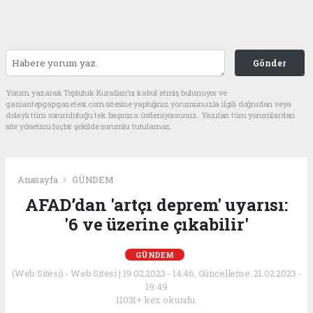
Gönder
Yorum yazarak Topluluk Kuralları’nı kabul etmiş bulunuyor ve
gaziantepgapgazetesi.com sitesine yaptığınız yorumunuzla ilgili doğrudan veya
dolaylı tüm sorumluluğu tek başınıza üstleniyorsunuz. Yazılan tüm yorumlardan
site yönetimi hiçbir şekilde sorumlu tutulamaz.
Anasayfa
GÜNDEM
AFAD’dan 'artçı deprem' uyarısı:
'6 ve üzerine çıkabilir'
GÜNDEM
(Web Sitesi) - Web Sitesi | 19.02.2023 - 14:46, Güncelleme: 21.02.2023 -
19:49
11031+ kez okundu.