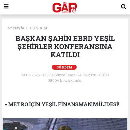
Anasayfa
GÜNDEM
BAŞKAN ŞAHİN EBRD YEŞİL
ŞEHİRLER KONFERANSINA
KATILDI
GÜNDEM
24.06.2026 - 09:39, Güncelleme: 24.06.2026 - 09:39
2890+ kez okundu.
- METRO İÇİN YEŞİL FİNANSMAN MÜJDESİ!