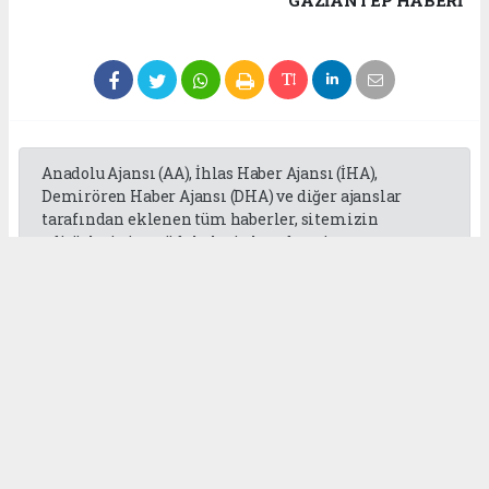
GAZIANTEP HABERİ
Anadolu Ajansı (AA), İhlas Haber Ajansı (İHA),
Demirören Haber Ajansı (DHA) ve diğer ajanslar
tarafından eklenen tüm haberler, sitemizin
editörlerinin müdahalesi olmadan ajans
kanallarından çekilmektedir. Bu haberlerde yer
alan hukuki muhataplar haberi geçen ajanslar olup
sitemizin hiç bir editörü sorumlu tutulamaz...
Okuyucu Yorumları
(0)