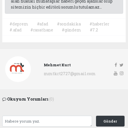
alan hukuki muhataplar haberi geçen ajanslar olup
sitemizin hiç bir editörü sorumlu tutulamaz...
#deprem
#afad
#sondakika
#haberler
#.afad
#rasathane
#gündem
#7.2
Mehmet Kurt
mmtkrt2727@gmail.com
Okuyucu Yorumları
(0)
Gönder