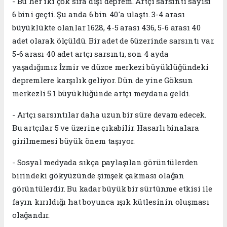
- Bu her iki çok sıra dışı deprem. Artçı sarsıntı sayısı
6 bini geçti. Şu anda 6 bin 40'a ulaştı. 3-4 arası
büyüklükte olanlar 1628, 4-5 arası 436, 5-6 arası 40
adet olarak ölçüldü. Bir adet de 6üzerinde sarsıntı var.
5-6 arası 40 adet artçı sarsıntı, son 4 ayda
yaşadığımız İzmir ve düzce merkezi büyüklüğündeki
depremlere karşılık geliyor. Dün de yine Göksun
merkezli 5.1 büyüklüğünde artçı meydana geldi.
- Artçı sarsıntılar daha uzun bir süre devam edecek.
Bu artçılar 5 ve üzerine çıkabilir. Hasarlı binalara
girilmemesi büyük önem taşıyor.
- Sosyal medyada sıkça paylaşılan görüntülerden
birindeki gökyüzünde şimşek çakması olağan
görüntülerdir. Bu kadar büyük bir sürtünme etkisi ile
fayın kırıldığı hat boyunca ışık kütlesinin oluşması
olağandır.