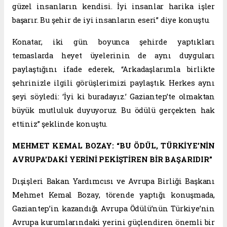
güzel insanların kendisi. İyi insanlar harika işler
başarır. Bu şehir de iyi insanların eseri” diye konuştu.
Konatar, iki gün boyunca şehirde yaptıkları
temaslarda heyet üyelerinin de aynı duyguları
paylaştığını ifade ederek, “Arkadaşlarımla birlikte
şehrinizle ilgili görüşlerimizi paylaştık. Herkes aynı
şeyi söyledi: ‘İyi ki buradayız.’ Gaziantep’te olmaktan
büyük mutluluk duyuyoruz. Bu ödülü gerçekten hak
ettiniz” şeklinde konuştu.
MEHMET KEMAL BOZAY: “BU ÖDÜL, TÜRKİYE’NİN
AVRUPA’DAKİ YERİNİ PEKİŞTİREN BİR BAŞARIDIR”
Dışişleri Bakan Yardımcısı ve Avrupa Birliği Başkanı
Mehmet Kemal Bozay, törende yaptığı konuşmada,
Gaziantep’in kazandığı Avrupa Ödülü’nün Türkiye’nin
Avrupa kurumlarındaki yerini güçlendiren önemli bir