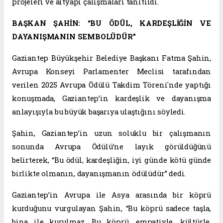
projeleri ve altyapı çalışmaları tanıtıldı.
BAŞKAN ŞAHİN: “BU ÖDÜL, KARDEŞLİĞİN VE
DAYANIŞMANIN SEMBOLÜDÜR”
Gaziantep Büyükşehir Belediye Başkanı Fatma Şahin,
Avrupa Konseyi Parlamenter Meclisi tarafından
verilen 2025 Avrupa Ödülü Takdim Töreni'nde yaptığı
konuşmada, Gaziantep’in kardeşlik ve dayanışma
anlayışıyla bu büyük başarıya ulaştığını söyledi.
Şahin, Gaziantep’in uzun soluklu bir çalışmanın
sonunda Avrupa Ödülü’ne layık görüldüğünü
belirterek, “Bu ödül, kardeşliğin, iyi günde kötü günde
birlikte olmanın, dayanışmanın ödülüdür” dedi.
Gaziantep’in Avrupa ile Asya arasında bir köprü
kurduğunu vurgulayan Şahin, “Bu köprü sadece taşla,
bina ile kurulmaz. Bu köprü, empatiyle, kültürle,