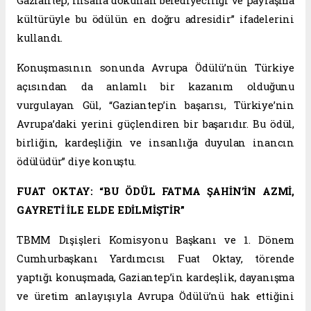
Gaziantep, insana dokunan belediyeciliği ve paylaşma
kültürüyle bu ödülün en doğru adresidir” ifadelerini
kullandı.
Konuşmasının sonunda Avrupa Ödülü’nün Türkiye
açısından da anlamlı bir kazanım olduğunu
vurgulayan Gül, “Gaziantep’in başarısı, Türkiye’nin
Avrupa’daki yerini güçlendiren bir başarıdır. Bu ödül,
birliğin, kardeşliğin ve insanlığa duyulan inancın
ödülüdür” diye konuştu.
FUAT OKTAY: “BU ÖDÜL FATMA ŞAHİN’İN AZMİ,
GAYRETİ İLE ELDE EDİLMİŞTİR”
TBMM Dışişleri Komisyonu Başkanı ve 1. Dönem
Cumhurbaşkanı Yardımcısı Fuat Oktay, törende
yaptığı konuşmada, Gaziantep’in kardeşlik, dayanışma
ve üretim anlayışıyla Avrupa Ödülü’nü hak ettiğini