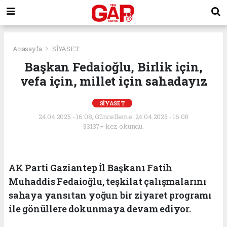
Anasayfa
SİYASET
Başkan Fedaioğlu, Birlik için,
vefa için, millet için sahadayız
SİYASET
24.04.2025 - 16:08, Güncelleme: 24.04.2025 - 16:08
33137+ kez okundu.
AK Parti Gaziantep İl Başkanı Fatih
Muhaddis Fedaioğlu, teşkilat çalışmalarını
sahaya yansıtan yoğun bir ziyaret programı
ile gönüllere dokunmaya devam ediyor.