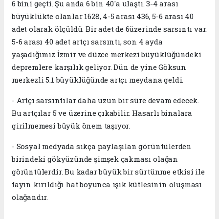
6 bini geçti. Şu anda 6 bin 40'a ulaştı. 3-4 arası
büyüklükte olanlar 1628, 4-5 arası 436, 5-6 arası 40
adet olarak ölçüldü. Bir adet de 6üzerinde sarsıntı var.
5-6 arası 40 adet artçı sarsıntı, son 4 ayda
yaşadığımız İzmir ve düzce merkezi büyüklüğündeki
depremlere karşılık geliyor. Dün de yine Göksun
merkezli 5.1 büyüklüğünde artçı meydana geldi.
- Artçı sarsıntılar daha uzun bir süre devam edecek.
Bu artçılar 5 ve üzerine çıkabilir. Hasarlı binalara
girilmemesi büyük önem taşıyor.
- Sosyal medyada sıkça paylaşılan görüntülerden
birindeki gökyüzünde şimşek çakması olağan
görüntülerdir. Bu kadar büyük bir sürtünme etkisi ile
fayın kırıldığı hat boyunca ışık kütlesinin oluşması
olağandır.