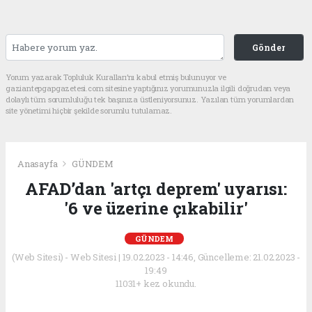
Gönder
Yorum yazarak Topluluk Kuralları’nı kabul etmiş bulunuyor ve
gaziantepgapgazetesi.com sitesine yaptığınız yorumunuzla ilgili doğrudan veya
dolaylı tüm sorumluluğu tek başınıza üstleniyorsunuz. Yazılan tüm yorumlardan
site yönetimi hiçbir şekilde sorumlu tutulamaz.
Anasayfa
GÜNDEM
AFAD’dan 'artçı deprem' uyarısı:
'6 ve üzerine çıkabilir'
GÜNDEM
(Web Sitesi) - Web Sitesi | 19.02.2023 - 14:46, Güncelleme: 21.02.2023 -
19:49
11031+ kez okundu.