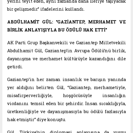
yerini teyit eden, aynı zamanda daha ileriye taşıyacak
bir gelişmedir” ifadelerini kullandı.
ABDÜLHAMİT GÜL: “GAZİANTEP, MERHAMET VE
BİRLİK ANLAYIŞIYLA BU ÖDÜLÜ HAK ETTİ”
AK Parti Grup Başkanvekili ve Gaziantep Milletvekili
Abdulhamit Gül, Gaziantep’in Avrupa Ödülü’nü birlik,
dayanışma ve merhamet kültürüyle kazandığını dile
getirdi.
Gaziantep’in her zaman insanlık ve barışın yanında
yer aldığını belirten Gül, “Gaziantep, merhametiyle,
misafirperverliğiyle, hoşgörüsüyle insanlığın
vicdanını temsil eden bir şehirdir. İnsan sıcaklığıyla,
üretkenliğiyle ve dayanışmasıyla bu ödülü fazlasıyla
hak etmiştir” diye konuştu.
Gül, Türkiye’nin diplomasi anlayışına da vurgu