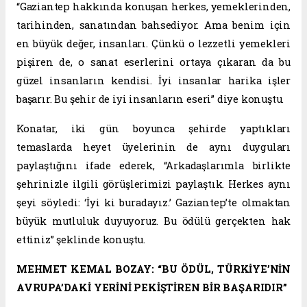
“Gaziantep hakkında konuşan herkes, yemeklerinden,
tarihinden, sanatından bahsediyor. Ama benim için
en büyük değer, insanları. Çünkü o lezzetli yemekleri
pişiren de, o sanat eserlerini ortaya çıkaran da bu
güzel insanların kendisi. İyi insanlar harika işler
başarır. Bu şehir de iyi insanların eseri” diye konuştu.
Konatar, iki gün boyunca şehirde yaptıkları
temaslarda heyet üyelerinin de aynı duyguları
paylaştığını ifade ederek, “Arkadaşlarımla birlikte
şehrinizle ilgili görüşlerimizi paylaştık. Herkes aynı
şeyi söyledi: ‘İyi ki buradayız.’ Gaziantep’te olmaktan
büyük mutluluk duyuyoruz. Bu ödülü gerçekten hak
ettiniz” şeklinde konuştu.
MEHMET KEMAL BOZAY: “BU ÖDÜL, TÜRKİYE’NİN
AVRUPA’DAKİ YERİNİ PEKİŞTİREN BİR BAŞARIDIR”