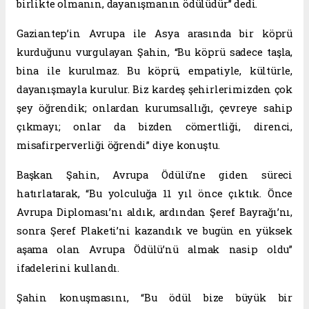
birlikte olmanın, dayanışmanın ödülüdür” dedi.
Gaziantep’in Avrupa ile Asya arasında bir köprü
kurduğunu vurgulayan Şahin, “Bu köprü sadece taşla,
bina ile kurulmaz. Bu köprü, empatiyle, kültürle,
dayanışmayla kurulur. Biz kardeş şehirlerimizden çok
şey öğrendik; onlardan kurumsallığı, çevreye sahip
çıkmayı; onlar da bizden cömertliği, direnci,
misafirperverliği öğrendi” diye konuştu.
Başkan Şahin, Avrupa Ödülü’ne giden süreci
hatırlatarak, “Bu yolculuğa 11 yıl önce çıktık. Önce
Avrupa Diploması’nı aldık, ardından Şeref Bayrağı’nı,
sonra Şeref Plaketi’ni kazandık ve bugün en yüksek
aşama olan Avrupa Ödülü’nü almak nasip oldu”
ifadelerini kullandı.
Şahin konuşmasını, “Bu ödül bize büyük bir