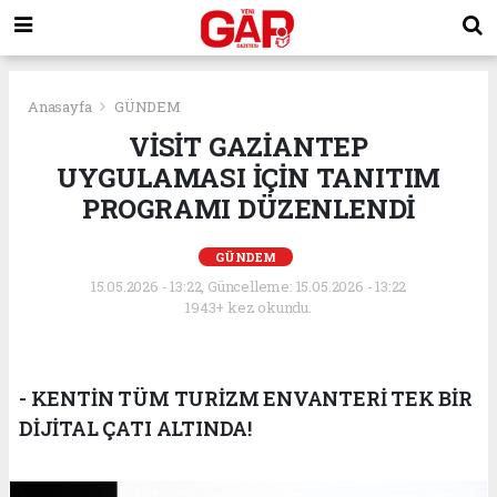
Anasayfa
GÜNDEM
VİSİT GAZİANTEP
UYGULAMASI İÇİN TANITIM
PROGRAMI DÜZENLENDİ
GÜNDEM
15.05.2026 - 13:22, Güncelleme: 15.05.2026 - 13:22
1943+ kez okundu.
- KENTİN TÜM TURİZM ENVANTERİ TEK BİR
DİJİTAL ÇATI ALTINDA!