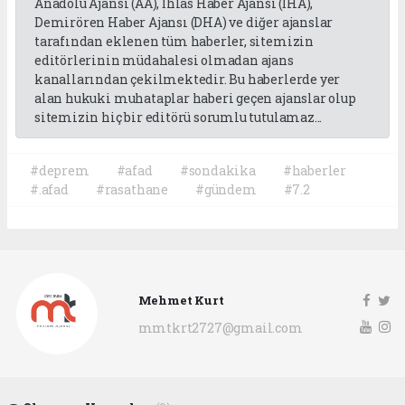
Anadolu Ajansı (AA), İhlas Haber Ajansı (İHA),
Demirören Haber Ajansı (DHA) ve diğer ajanslar
tarafından eklenen tüm haberler, sitemizin
editörlerinin müdahalesi olmadan ajans
kanallarından çekilmektedir. Bu haberlerde yer
alan hukuki muhataplar haberi geçen ajanslar olup
sitemizin hiç bir editörü sorumlu tutulamaz...
#deprem
#afad
#sondakika
#haberler
#.afad
#rasathane
#gündem
#7.2
Mehmet Kurt
mmtkrt2727@gmail.com