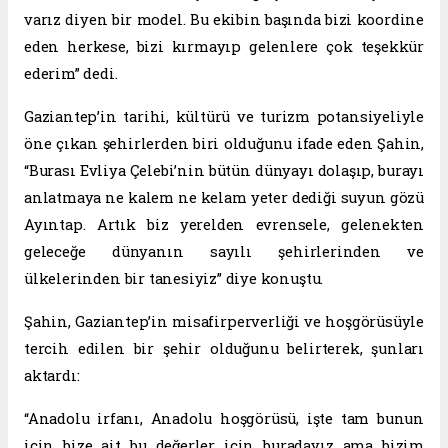
varız diyen bir model. Bu ekibin başında bizi koordine
eden herkese, bizi kırmayıp gelenlere çok teşekkür
ederim” dedi.
Gaziantep’in tarihi, kültürü ve turizm potansiyeliyle
öne çıkan şehirlerden biri olduğunu ifade eden Şahin,
“Burası Evliya Çelebi’nin bütün dünyayı dolaşıp, burayı
anlatmaya ne kalem ne kelam yeter dediği suyun gözü
Ayıntap. Artık biz yerelden evrensele, gelenekten
geleceğe dünyanın sayılı şehirlerinden ve
ülkelerinden bir tanesiyiz” diye konuştu.
Şahin, Gaziantep’in misafirperverliği ve hoşgörüsüyle
tercih edilen bir şehir olduğunu belirterek, şunları
aktardı:
“Anadolu irfanı, Anadolu hoşgörüsü, işte tam bunun
için bize ait bu değerler için buradayız ama bizim