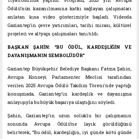
Tiyatrosu’nda yapıldı. Program, 2025 yılı Avrupa
Ödülü’nün kazanılmasına katkı sağlayan çalışmaları
anlatan kısa video gösterimiyle başladı. Videoda
Gaziantep’in çevre yatırımları, tarihi mirası, kültürel
projeleri ve altyapı çalışmaları tanıtıldı.
BAŞKAN ŞAHİN: “BU ÖDÜL, KARDEŞLİĞİN VE
DAYANIŞMANIN SEMBOLÜDÜR”
Gaziantep Büyükşehir Belediye Başkanı Fatma Şahin,
Avrupa Konseyi Parlamenter Meclisi tarafından
verilen 2025 Avrupa Ödülü Takdim Töreni'nde yaptığı
konuşmada, Gaziantep’in kardeşlik ve dayanışma
anlayışıyla bu büyük başarıya ulaştığını söyledi.
Şahin, Gaziantep’in uzun soluklu bir çalışmanın
sonunda Avrupa Ödülü’ne layık görüldüğünü
belirterek, “Bu ödül, kardeşliğin, iyi günde kötü günde