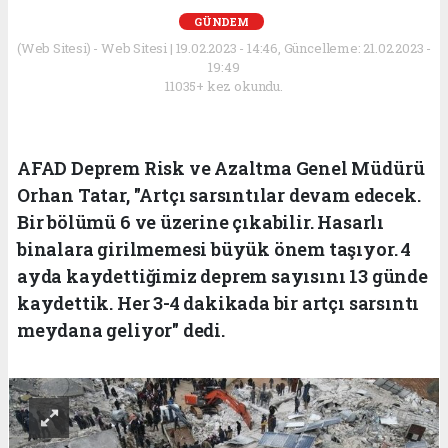
GÜNDEM
(Web Sitesi) - Web Sitesi | 19.02.2023 - 14:46, Güncelleme: 21.02.2023 -
19:49
11035+ kez okundu.
AFAD Deprem Risk ve Azaltma Genel Müdürü
Orhan Tatar, "Artçı sarsıntılar devam edecek.
Bir bölümü 6 ve üzerine çıkabilir. Hasarlı
binalara girilmemesi büyük önem taşıyor. 4
ayda kaydettiğimiz deprem sayısını 13 günde
kaydettik. Her 3-4 dakikada bir artçı sarsıntı
meydana geliyor" dedi.