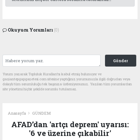
Okuyucu Yorumları
(0)
Gönder
Yorum yazarak Topluluk Kuralları’nı kabul etmiş bulunuyor ve
gaziantepgapgazetesi.com sitesine yaptığınız yorumunuzla ilgili doğrudan veya
dolaylı tüm sorumluluğu tek başınıza üstleniyorsunuz. Yazılan tüm yorumlardan
site yönetimi hiçbir şekilde sorumlu tutulamaz.
Anasayfa
GÜNDEM
AFAD’dan 'artçı deprem' uyarısı:
'6 ve üzerine çıkabilir'