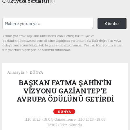
Okuyucu Yorumları
(0)
Gönder
Yorum yazarak Topluluk Kuralları’nı kabul etmiş bulunuyor ve
gaziantepgapgazetesi.com sitesine yaptığınız yorumunuzla ilgili doğrudan veya
dolaylı tüm sorumluluğu tek başınıza üstleniyorsunuz. Yazılan tüm yorumlardan
site yönetimi hiçbir şekilde sorumlu tutulamaz.
Anasayfa
DÜNYA
BAŞKAN FATMA ŞAHİN’İN
VİZYONU GAZİANTEP’E
AVRUPA ÖDÜLÜNÜ GETİRDİ
DÜNYA
11.10.2025 - 18:04, Güncelleme: 11.10.2025 - 18:06
12982+ kez okundu.