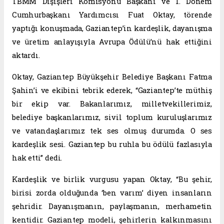
TBMM Dışişleri Komisyonu Başkanı ve 1. Dönem
Cumhurbaşkanı Yardımcısı Fuat Oktay, törende
yaptığı konuşmada, Gaziantep’in kardeşlik, dayanışma
ve üretim anlayışıyla Avrupa Ödülü’nü hak ettiğini
aktardı.
Oktay, Gaziantep Büyükşehir Belediye Başkanı Fatma
Şahin’i ve ekibini tebrik ederek, “Gaziantep’te müthiş
bir ekip var. Bakanlarımız, milletvekillerimiz,
belediye başkanlarımız, sivil toplum kuruluşlarımız
ve vatandaşlarımız tek ses olmuş durumda. O ses
kardeşlik sesi. Gaziantep bu ruhla bu ödülü fazlasıyla
hak etti” dedi.
Kardeşlik ve birlik vurgusu yapan Oktay, “Bu şehir,
birisi zorda olduğunda ‘ben varım’ diyen insanların
şehridir. Dayanışmanın, paylaşmanın, merhametin
kentidir. Gaziantep modeli, şehirlerin kalkınmasını