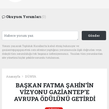
Okuyucu Yorumları
(0)
Gönder
Yorum yazarak Topluluk Kuralları’nı kabul etmiş bulunuyor ve
gaziantepgapgazetesi.com sitesine yaptığınız yorumunuzla ilgili doğrudan veya
dolaylı tüm sorumluluğu tek başınıza üstleniyorsunuz. Yazılan tüm yorumlardan
site yönetimi hiçbir şekilde sorumlu tutulamaz.
Anasayfa
DÜNYA
BAŞKAN FATMA ŞAHİN’İN
VİZYONU GAZİANTEP’E
AVRUPA ÖDÜLÜNÜ GETİRDİ