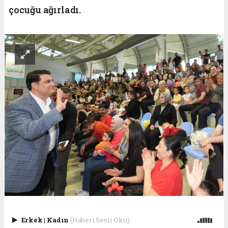
çocuğu ağırladı.
Erkek
|
Kadın
(Haberi Sesli Oku)