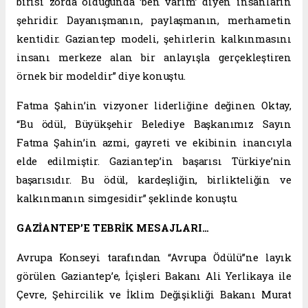
birisi zorda olduğunda ‘ben varım’ diyen insanların
şehridir. Dayanışmanın, paylaşmanın, merhametin
kentidir. Gaziantep modeli, şehirlerin kalkınmasını
insanı merkeze alan bir anlayışla gerçekleştiren
örnek bir modeldir” diye konuştu.
Fatma Şahin’in vizyoner liderliğine değinen Oktay,
“Bu ödül, Büyükşehir Belediye Başkanımız Sayın
Fatma Şahin’in azmi, gayreti ve ekibinin inancıyla
elde edilmiştir. Gaziantep’in başarısı Türkiye’nin
başarısıdır. Bu ödül, kardeşliğin, birlikteliğin ve
kalkınmanın simgesidir” şeklinde konuştu.
GAZİANTEP’E TEBRİK MESAJLARI…
Avrupa Konseyi tarafından “Avrupa Ödülü”ne layık
görülen Gaziantep’e, İçişleri Bakanı Ali Yerlikaya ile
Çevre, Şehircilik ve İklim Değişikliği Bakanı Murat