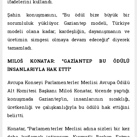
ifadelerini kullandı.
Şahin konuşmasını, “Bu ödül bize büyük bir
sorumluluk yüklüyor. Gaziantep modeli, Türkiye
modeli olana kadar; kardeşliğin, dayanışmanın ve
üretimin simgesi olmaya devam edeceğiz” diyerek
tamamladı.
MILOŠ KONATAR: “GAZİANTEP BU ÖDÜLÜ
İNSANLARIYLA HAK ETTİ”
Avrupa Konseyi Parlamenterler Meclisi Avrupa Ödülü
Alt Komitesi Başkanı Miloš Konatar, törende yaptığı
konuşmada Gaziantep’in, insanlarının sıcaklığı,
üretkenliği ve çalışkanlığıyla bu ödülü hak ettiğini
belirtti.
Konatar, “Parlamenterler Meclisi adına sizleri bir kez
daha kutlamak istiyorum. Kıymetli Başkan Fatma