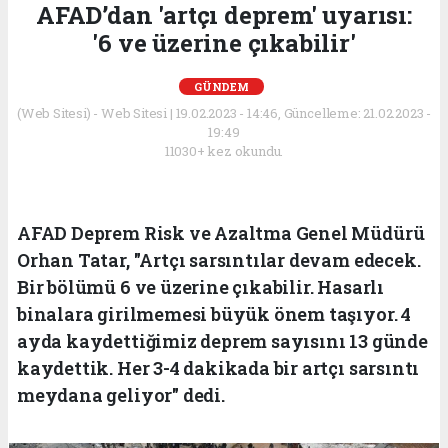
AFAD’dan 'artçı deprem' uyarısı:
'6 ve üzerine çıkabilir'
GÜNDEM
(Web Sitesi) - Web Sitesi | 19.02.2023 - 14:46, Güncelleme: 21.02.2023 -
19:49
11030+ kez okundu.
AFAD Deprem Risk ve Azaltma Genel Müdürü
Orhan Tatar, "Artçı sarsıntılar devam edecek.
Bir bölümü 6 ve üzerine çıkabilir. Hasarlı
binalara girilmemesi büyük önem taşıyor. 4
ayda kaydettiğimiz deprem sayısını 13 günde
kaydettik. Her 3-4 dakikada bir artçı sarsıntı
meydana geliyor" dedi.