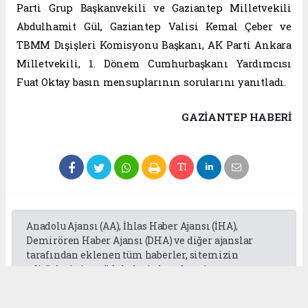
Parti Grup Başkanvekili ve Gaziantep Milletvekili
Abdulhamit Gül, Gaziantep Valisi Kemal Çeber ve
TBMM Dışişleri Komisyonu Başkanı, AK Parti Ankara
Milletvekili, 1. Dönem Cumhurbaşkanı Yardımcısı
Fuat Oktay basın mensuplarının sorularını yanıtladı.
GAZIANTEP HABERİ
Anadolu Ajansı (AA), İhlas Haber Ajansı (İHA),
Demirören Haber Ajansı (DHA) ve diğer ajanslar
tarafından eklenen tüm haberler, sitemizin
editörlerinin müdahalesi olmadan ajans
kanallarından çekilmektedir. Bu haberlerde yer
alan hukuki muhataplar haberi geçen ajanslar olup