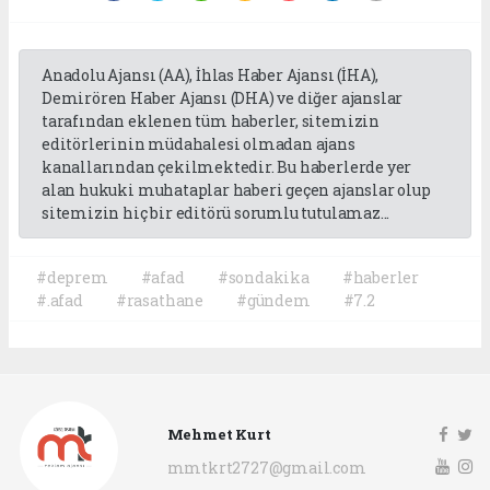
Anadolu Ajansı (AA), İhlas Haber Ajansı (İHA),
Demirören Haber Ajansı (DHA) ve diğer ajanslar
tarafından eklenen tüm haberler, sitemizin
editörlerinin müdahalesi olmadan ajans
kanallarından çekilmektedir. Bu haberlerde yer
alan hukuki muhataplar haberi geçen ajanslar olup
sitemizin hiç bir editörü sorumlu tutulamaz...
#deprem
#afad
#sondakika
#haberler
#.afad
#rasathane
#gündem
#7.2
Mehmet Kurt
mmtkrt2727@gmail.com