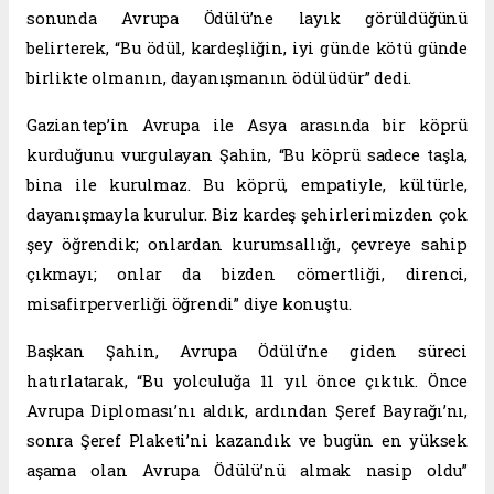
sonunda Avrupa Ödülü’ne layık görüldüğünü
belirterek, “Bu ödül, kardeşliğin, iyi günde kötü günde
birlikte olmanın, dayanışmanın ödülüdür” dedi.
Gaziantep’in Avrupa ile Asya arasında bir köprü
kurduğunu vurgulayan Şahin, “Bu köprü sadece taşla,
bina ile kurulmaz. Bu köprü, empatiyle, kültürle,
dayanışmayla kurulur. Biz kardeş şehirlerimizden çok
şey öğrendik; onlardan kurumsallığı, çevreye sahip
çıkmayı; onlar da bizden cömertliği, direnci,
misafirperverliği öğrendi” diye konuştu.
Başkan Şahin, Avrupa Ödülü’ne giden süreci
hatırlatarak, “Bu yolculuğa 11 yıl önce çıktık. Önce
Avrupa Diploması’nı aldık, ardından Şeref Bayrağı’nı,
sonra Şeref Plaketi’ni kazandık ve bugün en yüksek
aşama olan Avrupa Ödülü’nü almak nasip oldu”