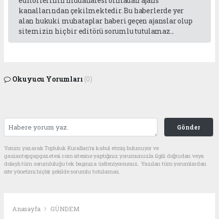
editörlerinin müdahalesi olmadan ajans
kanallarından çekilmektedir. Bu haberlerde yer
alan hukuki muhataplar haberi geçen ajanslar olup
sitemizin hiç bir editörü sorumlu tutulamaz...
Okuyucu Yorumları
(0)
Gönder
Yorum yazarak Topluluk Kuralları’nı kabul etmiş bulunuyor ve
gaziantepgapgazetesi.com sitesine yaptığınız yorumunuzla ilgili doğrudan veya
dolaylı tüm sorumluluğu tek başınıza üstleniyorsunuz. Yazılan tüm yorumlardan
site yönetimi hiçbir şekilde sorumlu tutulamaz.
Anasayfa
GÜNDEM