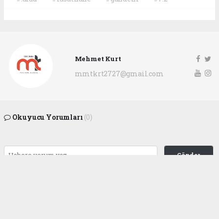
Mehmet Kurt
mmtkrt2727@gmail.com
Okuyucu Yorumları
(0)
Gönder
Yorum yazarak Topluluk Kuralları’nı kabul etmiş bulunuyor ve
gaziantepgapgazetesi.com sitesine yaptığınız yorumunuzla ilgili doğrudan veya
dolaylı tüm sorumluluğu tek başınıza üstleniyorsunuz. Yazılan tüm yorumlardan
site yönetimi hiçbir şekilde sorumlu tutulamaz.