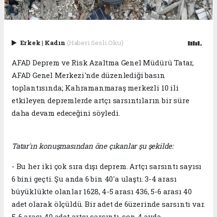
Erkek
|
Kadın
(Haberi Sesli Oku)
AFAD Deprem ve Risk Azaltma Genel Müdürü Tatar,
AFAD Genel Merkezi'nde düzenlediği basın
toplantısında; Kahramanmaraş merkezli 10 ili
etkileyen depremlerde artçı sarsıntıların bir süre
daha devam edeceğini söyledi.
Tatar'ın konuşmasından öne çıkanlar şu şekilde:
- Bu her iki çok sıra dışı deprem. Artçı sarsıntı sayısı
6 bini geçti. Şu anda 6 bin 40'a ulaştı. 3-4 arası
büyüklükte olanlar 1628, 4-5 arası 436, 5-6 arası 40
adet olarak ölçüldü. Bir adet de 6üzerinde sarsıntı var.
5-6 arası 40 adet artçı sarsıntı, son 4 ayda