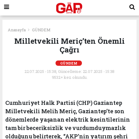
Anasayfa
GÜNDEM
Milletvekili Meriç’ten Önemli
Çağrı
GÜNDEM
22.07.2025 - 15:38, Güncelleme: 22.07.2025 - 15:38
9532+ kez okundu.
Cumhuriyet Halk Partisi (CHP) Gaziantep
Milletvekili Melih Meriç, Gaziantep’te son
dönemlerde yaşanan elektrik kesintilerinin
tam bir beceriksizlik ve vurdumduymazlık
olduğunu belirterek, “AKP’nin yatırım şehri