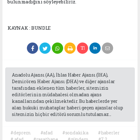
bulunmadığını söyleyebiliriz.
KAYNAK : BUNDLE
Anadolu Ajansı (AA), İhlas Haber Ajansı (İHA),
Demirören Haber Ajansı (DHA) ve diğer ajanslar
tarafından eklenen tüm haberler, sitemizin
editörlerinin müdahalesi olmadan ajans
kanallarından çekilmektedir. Bu haberlerde yer
alan hukuki muhataplar haberi geçen ajanslar olup
sitemizin hiç bir editörü sorumlu tutulamaz...
#deprem
#afad
#sondakika
#haberler
#.afad
#rasathane
#gündem
#7.2