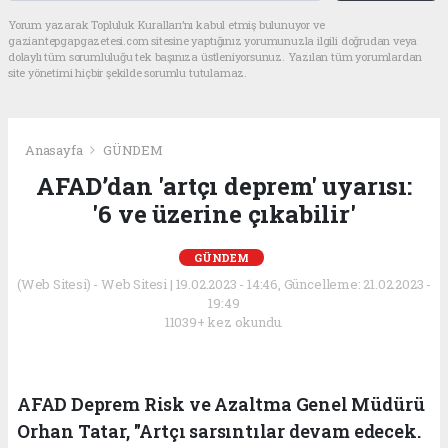
Yorum yazarak Topluluk Kuralları’nı kabul etmiş bulunuyor ve
gaziantepgapgazetesi.com sitesine yaptığınız yorumunuzla ilgili doğrudan veya
dolaylı tüm sorumluluğu tek başınıza üstleniyorsunuz. Yazılan tüm yorumlardan
site yönetimi hiçbir şekilde sorumlu tutulamaz.
Anasayfa
GÜNDEM
AFAD’dan 'artçı deprem' uyarısı:
'6 ve üzerine çıkabilir'
GÜNDEM
(Web Sitesi) - Web Sitesi | 19.02.2023 - 14:46, Güncelleme: 21.02.2023 -
19:49
11039+ kez okundu.
AFAD Deprem Risk ve Azaltma Genel Müdürü
Orhan Tatar, "Artçı sarsıntılar devam edecek.