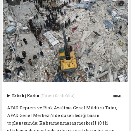
Erkek
|
Kadın
(Haberi Sesli Oku)
AFAD Deprem ve Risk Azaltma Genel Müdürü Tatar,
AFAD Genel Merkezi'nde düzenlediği basın
toplantısında; Kahramanmaraş merkezli 10 ili
etkileyen depremlerde artçı sarsıntıların bir süre