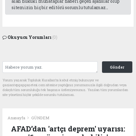
alan hukuki muhataplar haberi geçen ajanslar olup
sitemizin hiç bir editörü sorumlu tutulamaz...
Okuyucu Yorumları
(0)
Gönder
Yorum yazarak Topluluk Kuralları’nı kabul etmiş bulunuyor ve
gaziantepgapgazetesi.com sitesine yaptığınız yorumunuzla ilgili doğrudan veya
dolaylı tüm sorumluluğu tek başınıza üstleniyorsunuz. Yazılan tüm yorumlardan
site yönetimi hiçbir şekilde sorumlu tutulamaz.
Anasayfa
GÜNDEM
AFAD’dan 'artçı deprem' uyarısı: