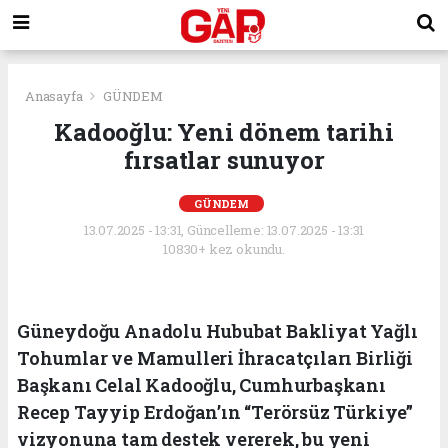
Anasayfa
GÜNDEM
Kadooğlu: Yeni dönem tarihi
fırsatlar sunuyor
GÜNDEM
13.07.2025 - 13:31, Güncelleme: 13.07.2025 - 13:31
10830+ kez okundu.
Güneydoğu Anadolu Hububat Bakliyat Yağlı
Tohumlar ve Mamulleri İhracatçıları Birliği
Başkanı Celal Kadooğlu, Cumhurbaşkanı
Recep Tayyip Erdoğan’ın “Terörsüz Türkiye”
vizyonuna tam destek vererek, bu yeni