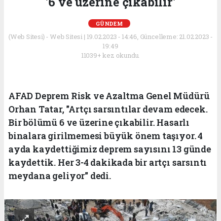
'6 ve üzerine çıkabilir'
GÜNDEM
(Web Sitesi) - Web Sitesi | 19.02.2023 - 14:46, Güncelleme: 21.02.2023 -
19:49
11039+ kez okundu.
AFAD Deprem Risk ve Azaltma Genel Müdürü
Orhan Tatar, "Artçı sarsıntılar devam edecek.
Bir bölümü 6 ve üzerine çıkabilir. Hasarlı
binalara girilmemesi büyük önem taşıyor. 4
ayda kaydettiğimiz deprem sayısını 13 günde
kaydettik. Her 3-4 dakikada bir artçı sarsıntı
meydana geliyor" dedi.