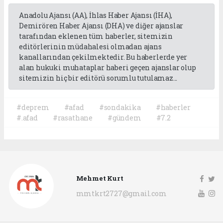
Anadolu Ajansı (AA), İhlas Haber Ajansı (İHA),
Demirören Haber Ajansı (DHA) ve diğer ajanslar
tarafından eklenen tüm haberler, sitemizin
editörlerinin müdahalesi olmadan ajans
kanallarından çekilmektedir. Bu haberlerde yer
alan hukuki muhataplar haberi geçen ajanslar olup
sitemizin hiç bir editörü sorumlu tutulamaz...
#deprem
#afad
#sondakika
#haberler
#.afad
#rasathane
#gündem
#7.2
Mehmet Kurt
mmtkrt2727@gmail.com