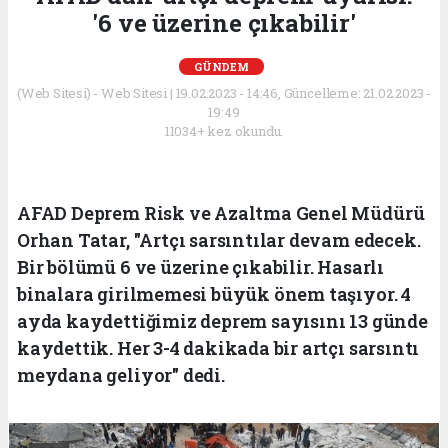
'6 ve üzerine çıkabilir'
GÜNDEM
(Web Sitesi) - Web Sitesi | 19.02.2023 - 14:46, Güncelleme: 21.02.2023 -
19:49
11034+ kez okundu.
AFAD Deprem Risk ve Azaltma Genel Müdürü
Orhan Tatar, "Artçı sarsıntılar devam edecek.
Bir bölümü 6 ve üzerine çıkabilir. Hasarlı
binalara girilmemesi büyük önem taşıyor. 4
ayda kaydettiğimiz deprem sayısını 13 günde
kaydettik. Her 3-4 dakikada bir artçı sarsıntı
meydana geliyor" dedi.