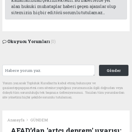
kanallarından çekilmektedir. Bu haberlerde yer
alan hukuki muhataplar haberi geçen ajanslar olup
sitemizin hiç bir editörü sorumlu tutulamaz...
Okuyucu Yorumları
(0)
Gönder
Yorum yazarak Topluluk Kuralları’nı kabul etmiş bulunuyor ve
gaziantepgapgazetesi.com sitesine yaptığınız yorumunuzla ilgili doğrudan veya
dolaylı tüm sorumluluğu tek başınıza üstleniyorsunuz. Yazılan tüm yorumlardan
site yönetimi hiçbir şekilde sorumlu tutulamaz.
Anasayfa
GÜNDEM
AFAD’dan 'artçı deprem' uyarısı: