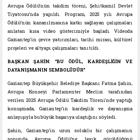
Avrupa Ödülü’nün takdim töreni, Şehitkamil Devlet
Tiyatrosu’nda yapıldı. Program, 2025 yılı Avrupa
Ödülü’nün kazanılmasına katkı sağlayan çalışmaları
anlatan kısa video gösterimiyle başladı. Videoda
Gaziantep’in çevre yatırımları, tarihi mirası, kültürel
projeleri ve altyapı çalışmaları tanıtıldı.
BAŞKAN ŞAHİN: “BU ÖDÜL, KARDEŞLİĞİN VE
DAYANIŞMANIN SEMBOLÜDÜR”
Gaziantep Büyükşehir Belediye Başkanı Fatma Şahin,
Avrupa Konseyi Parlamenter Meclisi tarafından
verilen 2025 Avrupa Ödülü Takdim Töreni'nde yaptığı
konuşmada, Gaziantep’in kardeşlik ve dayanışma
anlayışıyla bu büyük başarıya ulaştığını söyledi.
Şahin, Gaziantep’in uzun soluklu bir çalışmanın
sonunda Avrupa Ödülü’ne layık görüldüğünü