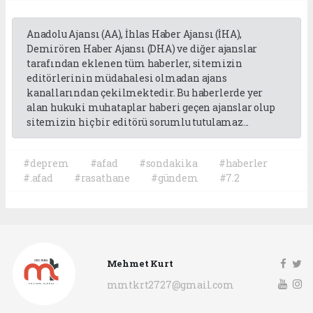
Anadolu Ajansı (AA), İhlas Haber Ajansı (İHA),
Demirören Haber Ajansı (DHA) ve diğer ajanslar
tarafından eklenen tüm haberler, sitemizin
editörlerinin müdahalesi olmadan ajans
kanallarından çekilmektedir. Bu haberlerde yer
alan hukuki muhataplar haberi geçen ajanslar olup
sitemizin hiç bir editörü sorumlu tutulamaz...
#deprem
#afad
#sondakika
#haberler
#.afad
#rasathane
#gündem
#7.2
Mehmet Kurt
mmtkrt2727@gmail.com