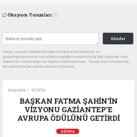
Okuyucu Yorumları
(0)
Gönder
Yorum yazarak Topluluk Kuralları’nı kabul etmiş bulunuyor ve
gaziantepgapgazetesi.com sitesine yaptığınız yorumunuzla ilgili doğrudan veya
dolaylı tüm sorumluluğu tek başınıza üstleniyorsunuz. Yazılan tüm yorumlardan
site yönetimi hiçbir şekilde sorumlu tutulamaz.
Anasayfa
DÜNYA
BAŞKAN FATMA ŞAHİN’İN
VİZYONU GAZİANTEP’E
AVRUPA ÖDÜLÜNÜ GETİRDİ
DÜNYA