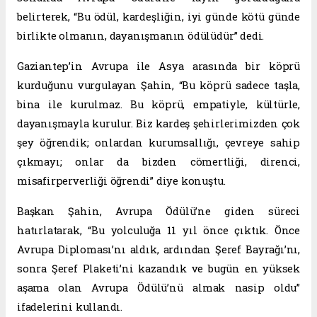
belirterek, “Bu ödül, kardeşliğin, iyi günde kötü günde
birlikte olmanın, dayanışmanın ödülüdür” dedi.
Gaziantep’in Avrupa ile Asya arasında bir köprü
kurduğunu vurgulayan Şahin, “Bu köprü sadece taşla,
bina ile kurulmaz. Bu köprü, empatiyle, kültürle,
dayanışmayla kurulur. Biz kardeş şehirlerimizden çok
şey öğrendik; onlardan kurumsallığı, çevreye sahip
çıkmayı; onlar da bizden cömertliği, direnci,
misafirperverliği öğrendi” diye konuştu.
Başkan Şahin, Avrupa Ödülü’ne giden süreci
hatırlatarak, “Bu yolculuğa 11 yıl önce çıktık. Önce
Avrupa Diploması’nı aldık, ardından Şeref Bayrağı’nı,
sonra Şeref Plaketi’ni kazandık ve bugün en yüksek
aşama olan Avrupa Ödülü’nü almak nasip oldu”
ifadelerini kullandı.