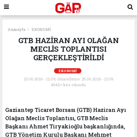
Anasayfa
EKONOMİ
GTB HAZİRAN AYI OLAĞAN
MECLİS TOPLANTISI
GERÇEKLEŞTİRİLDİ
EKONOMİ
25.06.2026 - 12:09, Güncelleme: 25.06.2026 - 12:09
4945+ kez okundu.
Gaziantep Ticaret Borsası (GTB) Haziran Ayı
Olağan Meclis Toplantısı, GTB Meclis
Başkanı Ahmet Tiryakioğlu başkanlığında,
GTB Yönetim Kurulu Başkanı Mehmet