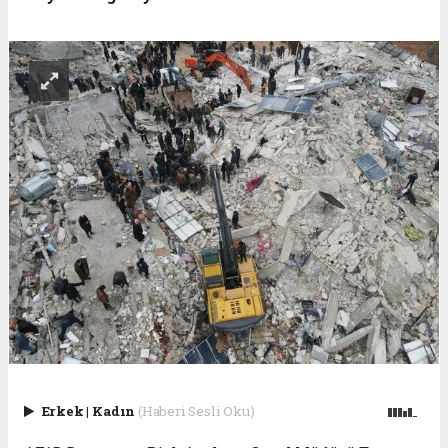
Erkek
|
Kadın
(Haberi Sesli Oku)