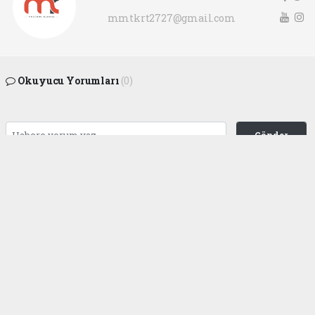
mmtkrt2727@gmail.com
Okuyucu Yorumları
(0)
Gönder
Yorum yazarak Topluluk Kuralları’nı kabul etmiş bulunuyor ve
gaziantepgapgazetesi.com sitesine yaptığınız yorumunuzla ilgili doğrudan veya
dolaylı tüm sorumluluğu tek başınıza üstleniyorsunuz. Yazılan tüm yorumlardan
site yönetimi hiçbir şekilde sorumlu tutulamaz.
haber paketi
haber scripti
haber yazılımı
Tüm hakları saklı tutulmaktadır.Copyright 2026©
Haber Yazılımı:
Web Aksiyon ®