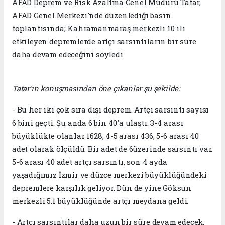
AFAD Deprem ve Risk Azaltma Genel Müdürü Tatar,
AFAD Genel Merkezi'nde düzenlediği basın
toplantısında; Kahramanmaraş merkezli 10 ili
etkileyen depremlerde artçı sarsıntıların bir süre
daha devam edeceğini söyledi.
Tatar'ın konuşmasından öne çıkanlar şu şekilde:
- Bu her iki çok sıra dışı deprem. Artçı sarsıntı sayısı
6 bini geçti. Şu anda 6 bin 40'a ulaştı. 3-4 arası
büyüklükte olanlar 1628, 4-5 arası 436, 5-6 arası 40
adet olarak ölçüldü. Bir adet de 6üzerinde sarsıntı var.
5-6 arası 40 adet artçı sarsıntı, son 4 ayda
yaşadığımız İzmir ve düzce merkezi büyüklüğündeki
depremlere karşılık geliyor. Dün de yine Göksun
merkezli 5.1 büyüklüğünde artçı meydana geldi.
- Artçı sarsıntılar daha uzun bir süre devam edecek.