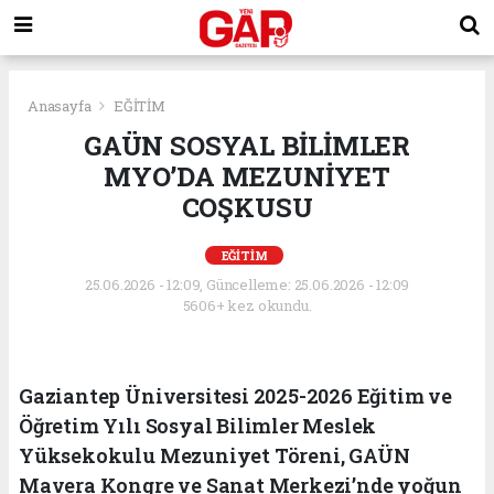
Anasayfa
EĞİTİM
GAÜN SOSYAL BİLİMLER
MYO’DA MEZUNİYET
COŞKUSU
EĞİTİM
25.06.2026 - 12:09, Güncelleme: 25.06.2026 - 12:09
5606+ kez okundu.
Gaziantep Üniversitesi 2025-2026 Eğitim ve
Öğretim Yılı Sosyal Bilimler Meslek
Yüksekokulu Mezuniyet Töreni, GAÜN
Mavera Kongre ve Sanat Merkezi’nde yoğun