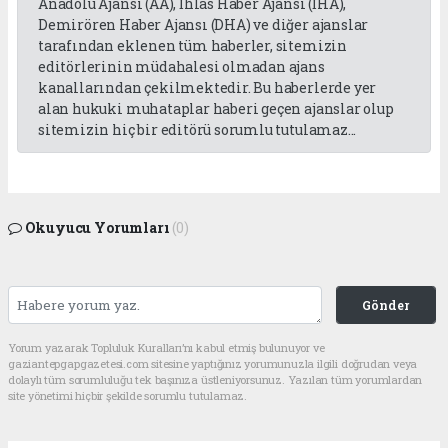
Anadolu Ajansı (AA), İhlas Haber Ajansı (İHA),
Demirören Haber Ajansı (DHA) ve diğer ajanslar
tarafından eklenen tüm haberler, sitemizin
editörlerinin müdahalesi olmadan ajans
kanallarından çekilmektedir. Bu haberlerde yer
alan hukuki muhataplar haberi geçen ajanslar olup
sitemizin hiç bir editörü sorumlu tutulamaz...
Okuyucu Yorumları
(0)
Gönder
Yorum yazarak Topluluk Kuralları’nı kabul etmiş bulunuyor ve
gaziantepgapgazetesi.com sitesine yaptığınız yorumunuzla ilgili doğrudan veya
dolaylı tüm sorumluluğu tek başınıza üstleniyorsunuz. Yazılan tüm yorumlardan
site yönetimi hiçbir şekilde sorumlu tutulamaz.