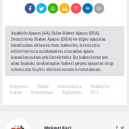
Anadolu Ajansı (AA), İhlas Haber Ajansı (İHA),
Demirören Haber Ajansı (DHA) ve diğer ajanslar
tarafından eklenen tüm haberler, sitemizin
editörlerinin müdahalesi olmadan ajans
kanallarından çekilmektedir. Bu haberlerde yer
alan hukuki muhataplar haberi geçen ajanslar olup
sitemizin hiç bir editörü sorumlu tutulamaz...
#deprem
#afad
#sondakika
#haberler
#.afad
#rasathane
#gündem
#7.2
Mehmet Kurt