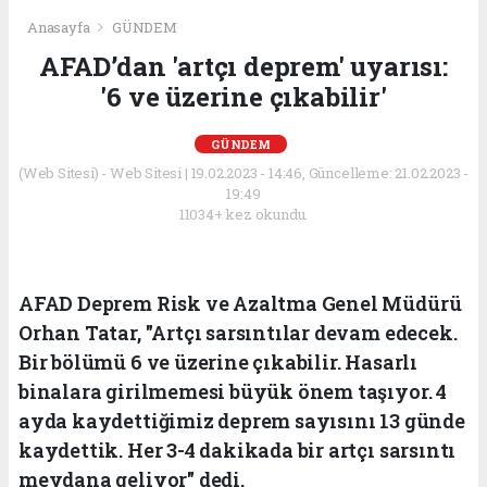
Anasayfa
GÜNDEM
AFAD’dan 'artçı deprem' uyarısı:
'6 ve üzerine çıkabilir'
GÜNDEM
(Web Sitesi) - Web Sitesi | 19.02.2023 - 14:46, Güncelleme: 21.02.2023 -
19:49
11034+ kez okundu.
AFAD Deprem Risk ve Azaltma Genel Müdürü
Orhan Tatar, "Artçı sarsıntılar devam edecek.
Bir bölümü 6 ve üzerine çıkabilir. Hasarlı
binalara girilmemesi büyük önem taşıyor. 4
ayda kaydettiğimiz deprem sayısını 13 günde
kaydettik. Her 3-4 dakikada bir artçı sarsıntı
meydana geliyor" dedi.