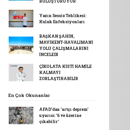
BULUŞTURUYOR
Yazın Sessiz Tehlikesi:
Kulak Enfeksiyonları
BAŞKAN ŞAHİN,
MAVİKENT-HAVALİMANI
YOLU ÇALIŞMALARINI
İNCELEDİ
ÇİKOLATA KİSTİ HAMİLE
KALMAYI
ZORLAŞTIRABİLİR
En Çok Okunanlar
AFAD’dan 'artçı deprem'
uyarısı: '6 ve üzerine
çıkabilir'