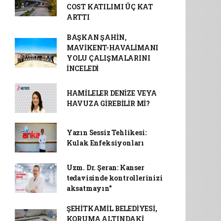
COST KATILIMI ÜÇ KAT
ARTTI
BAŞKAN ŞAHİN,
MAVİKENT-HAVALİMANI
YOLU ÇALIŞMALARINI
İNCELEDİ
HAMİLELER DENİZE VEYA
HAVUZA GİREBİLİR Mİ?
Yazın Sessiz Tehlikesi:
Kulak Enfeksiyonları
Uzm. Dr. Şeran: Kanser
tedavisinde kontrollerinizi
aksatmayın"
ŞEHİTKAMİL BELEDİYESİ,
KORUMA ALTINDAKİ