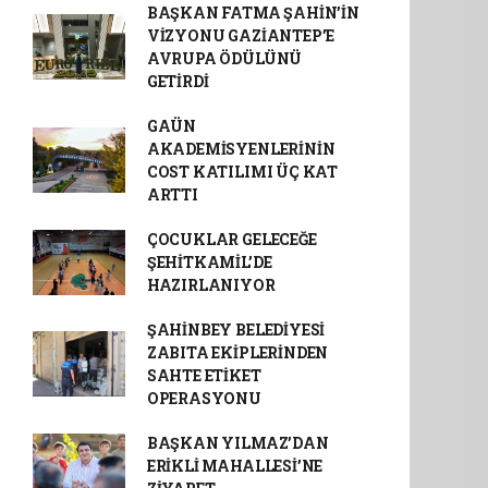
BAŞKAN FATMA ŞAHİN’İN
VİZYONU GAZİANTEP’E
AVRUPA ÖDÜLÜNÜ
GETİRDİ
GAÜN
AKADEMİSYENLERİNİN
COST KATILIMI ÜÇ KAT
ARTTI
ÇOCUKLAR GELECEĞE
ŞEHİTKAMİL’DE
HAZIRLANIYOR
ŞAHİNBEY BELEDİYESİ
ZABITA EKİPLERİNDEN
SAHTE ETİKET
OPERASYONU
BAŞKAN YILMAZ’DAN
ERİKLİ MAHALLESİ’NE