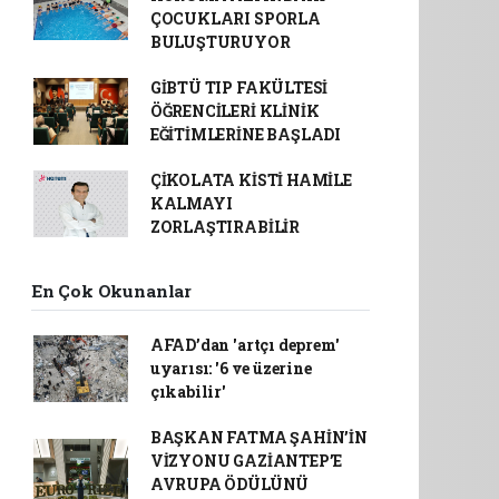
ÇOCUKLARI SPORLA
BULUŞTURUYOR
GİBTÜ TIP FAKÜLTESİ
ÖĞRENCİLERİ KLİNİK
EĞİTİMLERİNE BAŞLADI
ÇİKOLATA KİSTİ HAMİLE
KALMAYI
ZORLAŞTIRABİLİR
En Çok Okunanlar
AFAD’dan 'artçı deprem'
uyarısı: '6 ve üzerine
çıkabilir'
BAŞKAN FATMA ŞAHİN’İN
VİZYONU GAZİANTEP’E
AVRUPA ÖDÜLÜNÜ