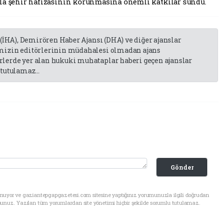
la şehir hafızasının korunmasına önemli katkılar sundu.
 (İHA), Demirören Haber Ajansı (DHA) ve diğer ajanslar
emizin editörlerinin müdahalesi olmadan ajans
lerde yer alan hukuki muhataplar haberi geçen ajanslar
tutulamaz...
Gönder
unuyor ve gaziantepgapgazetesi.com sitesine yaptığınız yorumunuzla ilgili doğrudan
sunuz. Yazılan tüm yorumlardan site yönetimi hiçbir şekilde sorumlu tutulamaz.