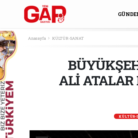
GÜNDE
KÜLTÜ
Anasayfa
KÜLTÜR-SANAT
BÜYÜKŞEHİ
ALİ ATALA
KÜLTÜR-