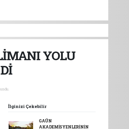
LİMANI YOLU
Dİ
undu.
İlginizi Çekebilir
GAÜN
AKADEMİSYENLERİNİN