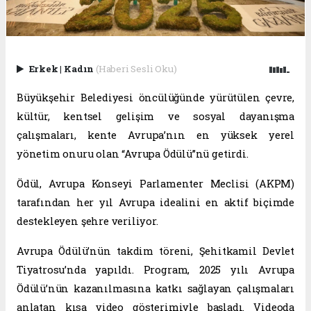
Erkek
|
Kadın
(Haberi Sesli Oku)
Büyükşehir Belediyesi öncülüğünde yürütülen çevre,
kültür, kentsel gelişim ve sosyal dayanışma
çalışmaları, kente Avrupa’nın en yüksek yerel
yönetim onuru olan “Avrupa Ödülü”nü getirdi.
Ödül, Avrupa Konseyi Parlamenter Meclisi (AKPM)
tarafından her yıl Avrupa idealini en aktif biçimde
destekleyen şehre veriliyor.
Avrupa Ödülü’nün takdim töreni, Şehitkamil Devlet
Tiyatrosu’nda yapıldı. Program, 2025 yılı Avrupa
Ödülü’nün kazanılmasına katkı sağlayan çalışmaları
anlatan kısa video gösterimiyle başladı. Videoda