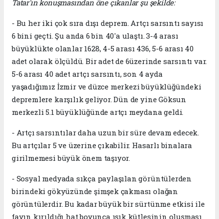
Tatar'ın konuşmasından öne çıkanlar şu şekilde:
- Bu her iki çok sıra dışı deprem. Artçı sarsıntı sayısı
6 bini geçti. Şu anda 6 bin 40'a ulaştı. 3-4 arası
büyüklükte olanlar 1628, 4-5 arası 436, 5-6 arası 40
adet olarak ölçüldü. Bir adet de 6üzerinde sarsıntı var.
5-6 arası 40 adet artçı sarsıntı, son 4 ayda
yaşadığımız İzmir ve düzce merkezi büyüklüğündeki
depremlere karşılık geliyor. Dün de yine Göksun
merkezli 5.1 büyüklüğünde artçı meydana geldi.
- Artçı sarsıntılar daha uzun bir süre devam edecek.
Bu artçılar 5 ve üzerine çıkabilir. Hasarlı binalara
girilmemesi büyük önem taşıyor.
- Sosyal medyada sıkça paylaşılan görüntülerden
birindeki gökyüzünde şimşek çakması olağan
görüntülerdir. Bu kadar büyük bir sürtünme etkisi ile
fayın kırıldığı hat boyunca ışık kütlesinin oluşması