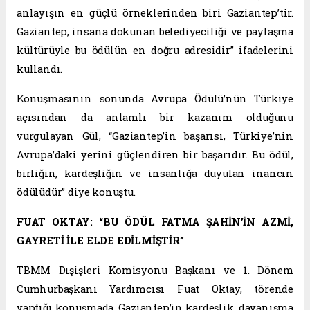
anlayışın en güçlü örneklerinden biri Gaziantep’tir.
Gaziantep, insana dokunan belediyeciliği ve paylaşma
kültürüyle bu ödülün en doğru adresidir” ifadelerini
kullandı.
Konuşmasının sonunda Avrupa Ödülü’nün Türkiye
açısından da anlamlı bir kazanım olduğunu
vurgulayan Gül, “Gaziantep’in başarısı, Türkiye’nin
Avrupa’daki yerini güçlendiren bir başarıdır. Bu ödül,
birliğin, kardeşliğin ve insanlığa duyulan inancın
ödülüdür” diye konuştu.
FUAT OKTAY: “BU ÖDÜL FATMA ŞAHİN’İN AZMİ,
GAYRETİ İLE ELDE EDİLMİŞTİR”
TBMM Dışişleri Komisyonu Başkanı ve 1. Dönem
Cumhurbaşkanı Yardımcısı Fuat Oktay, törende
yaptığı konuşmada, Gaziantep’in kardeşlik, dayanışma