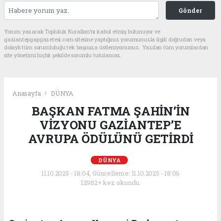
Gönder
Yorum yazarak Topluluk Kuralları’nı kabul etmiş bulunuyor ve
gaziantepgapgazetesi.com sitesine yaptığınız yorumunuzla ilgili doğrudan veya
dolaylı tüm sorumluluğu tek başınıza üstleniyorsunuz. Yazılan tüm yorumlardan
site yönetimi hiçbir şekilde sorumlu tutulamaz.
Anasayfa
DÜNYA
BAŞKAN FATMA ŞAHİN’İN
VİZYONU GAZİANTEP’E
AVRUPA ÖDÜLÜNÜ GETİRDİ
DÜNYA
11.10.2025 - 18:04, Güncelleme: 11.10.2025 - 18:06
12982+ kez okundu.