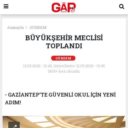
Anasayfa
GÜNDEM
BÜYÜKŞEHİR MECLİSİ
TOPLANDI
GÜNDEM
12.05.2026 - 13:45, Güncelleme: 12.05.2026 - 13:45
1805+ kez okundu.
- GAZİANTEP’TE GÜVENLİ OKUL İÇİN YENİ
ADIM!