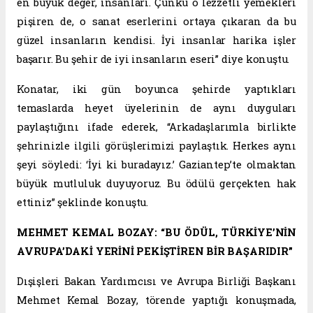
en büyük değer, insanları. Çünkü o lezzetli yemekleri
pişiren de, o sanat eserlerini ortaya çıkaran da bu
güzel insanların kendisi. İyi insanlar harika işler
başarır. Bu şehir de iyi insanların eseri” diye konuştu.
Konatar, iki gün boyunca şehirde yaptıkları
temaslarda heyet üyelerinin de aynı duyguları
paylaştığını ifade ederek, “Arkadaşlarımla birlikte
şehrinizle ilgili görüşlerimizi paylaştık. Herkes aynı
şeyi söyledi: ‘İyi ki buradayız.’ Gaziantep’te olmaktan
büyük mutluluk duyuyoruz. Bu ödülü gerçekten hak
ettiniz” şeklinde konuştu.
MEHMET KEMAL BOZAY: “BU ÖDÜL, TÜRKİYE’NİN
AVRUPA’DAKİ YERİNİ PEKİŞTİREN BİR BAŞARIDIR”
Dışişleri Bakan Yardımcısı ve Avrupa Birliği Başkanı
Mehmet Kemal Bozay, törende yaptığı konuşmada,