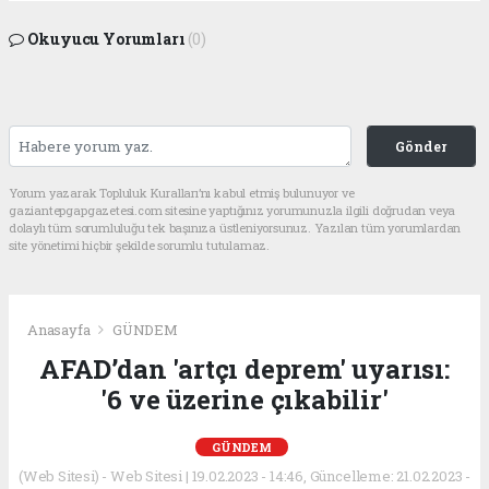
Okuyucu Yorumları
(0)
Gönder
Yorum yazarak Topluluk Kuralları’nı kabul etmiş bulunuyor ve
gaziantepgapgazetesi.com sitesine yaptığınız yorumunuzla ilgili doğrudan veya
dolaylı tüm sorumluluğu tek başınıza üstleniyorsunuz. Yazılan tüm yorumlardan
site yönetimi hiçbir şekilde sorumlu tutulamaz.
Anasayfa
GÜNDEM
AFAD’dan 'artçı deprem' uyarısı:
'6 ve üzerine çıkabilir'
GÜNDEM
(Web Sitesi) - Web Sitesi | 19.02.2023 - 14:46, Güncelleme: 21.02.2023 -