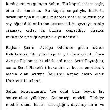
kurduğunu vurgulayan Şahin, “Bu köprü sadece taşla,
bina ile kurulmaz. Bu köprü, empatiyle, kültürle,
dayanışmayla kurulur. Biz kardeş şehirlerimizden çok
şey öğrendik; onlardan kurumsallığı, çevreye sahip
çıkmayı; onlar da bizden cömertliği, direnci,
misafirperverliği öğrendi” diye konuştu.
Başkan Şahin, Avrupa Ödülü’ne giden süreci
hatırlatarak, “Bu yolculuğa 11 yıl önce çıktık. Önce
Avrupa Diploması’nı aldık, ardından Şeref Bayrağı’nı,
sonra Şeref Plaketi’ni kazandık ve bugün en yüksek
aşama olan Avrupa Ödülü’nü almak nasip oldu”
ifadelerini kullandı.
Şahin konuşmasını, “Bu ödül bize büyük bir
sorumluluk yüklüyor. Gaziantep modeli, Türkiye
modeli olana kadar; kardeşliğin, dayanışmanın ve