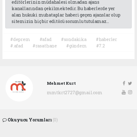
editörlerinin müdahalesi olmadan ajans
kanallarından çekilmektedir. Bu haberlerde yer
alan hukuki muhataplar haberi geçen ajanslar olup
sitemizin hiç bir editörü sorumlu tutulamaz...
#deprem
#afad
#sondakika
#haberler
#.afad
#rasathane
#gündem
#7.2
Mehmet Kurt
mmtkrt2727@gmail.com
Okuyucu Yorumları
(0)