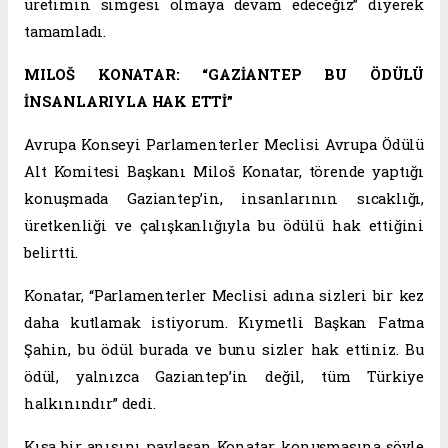
üretimin simgesi olmaya devam edeceğiz” diyerek
tamamladı.
MILOŠ KONATAR: “GAZİANTEP BU ÖDÜLÜ
İNSANLARIYLA HAK ETTİ”
Avrupa Konseyi Parlamenterler Meclisi Avrupa Ödülü
Alt Komitesi Başkanı Miloš Konatar, törende yaptığı
konuşmada Gaziantep’in, insanlarının sıcaklığı,
üretkenliği ve çalışkanlığıyla bu ödülü hak ettiğini
belirtti.
Konatar, “Parlamenterler Meclisi adına sizleri bir kez
daha kutlamak istiyorum. Kıymetli Başkan Fatma
Şahin, bu ödül burada ve bunu sizler hak ettiniz. Bu
ödül, yalnızca Gaziantep’in değil, tüm Türkiye
halkınındır” dedi.
Kısa bir anısını paylaşan Konatar, konuşmasına şöyle