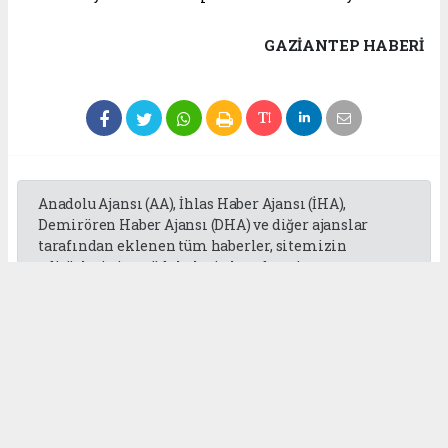
GAZIANTEP HABERİ
Anadolu Ajansı (AA), İhlas Haber Ajansı (İHA),
Demirören Haber Ajansı (DHA) ve diğer ajanslar
tarafından eklenen tüm haberler, sitemizin
editörlerinin müdahalesi olmadan ajans
kanallarından çekilmektedir. Bu haberlerde yer
alan hukuki muhataplar haberi geçen ajanslar olup
sitemizin hiç bir editörü sorumlu tutulamaz...
Okuyucu Yorumları
(0)