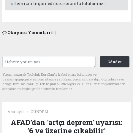
sitemizin hiç bir editörü sorumlu tutulamaz...
Okuyucu Yorumları
(0)
Gönder
Yorum yazarak Topluluk Kuralları’nı kabul etmiş bulunuyor ve
gaziantepgapgazetesi.com sitesine yaptığınız yorumunuzla ilgili doğrudan veya
dolaylı tüm sorumluluğu tek başınıza üstleniyorsunuz. Yazılan tüm yorumlardan
site yönetimi hiçbir şekilde sorumlu tutulamaz.
Anasayfa
GÜNDEM
AFAD’dan 'artçı deprem' uyarısı:
'6 ve üzerine çıkabilir'