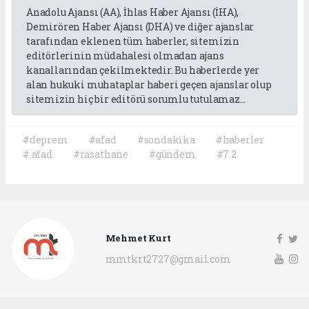
Anadolu Ajansı (AA), İhlas Haber Ajansı (İHA),
Demirören Haber Ajansı (DHA) ve diğer ajanslar
tarafından eklenen tüm haberler, sitemizin
editörlerinin müdahalesi olmadan ajans
kanallarından çekilmektedir. Bu haberlerde yer
alan hukuki muhataplar haberi geçen ajanslar olup
sitemizin hiç bir editörü sorumlu tutulamaz...
#deprem
#afad
#sondakika
#haberler
#.afad
#rasathane
#gündem
#7.2
Mehmet Kurt
mmtkrt2727@gmail.com