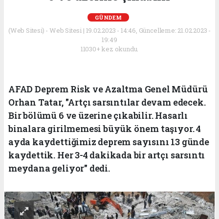
GÜNDEM
(Web Sitesi) - Web Sitesi | 19.02.2023 - 14:46, Güncelleme: 21.02.2023 -
19:49
11030+ kez okundu.
AFAD Deprem Risk ve Azaltma Genel Müdürü
Orhan Tatar, "Artçı sarsıntılar devam edecek.
Bir bölümü 6 ve üzerine çıkabilir. Hasarlı
binalara girilmemesi büyük önem taşıyor. 4
ayda kaydettiğimiz deprem sayısını 13 günde
kaydettik. Her 3-4 dakikada bir artçı sarsıntı
meydana geliyor" dedi.