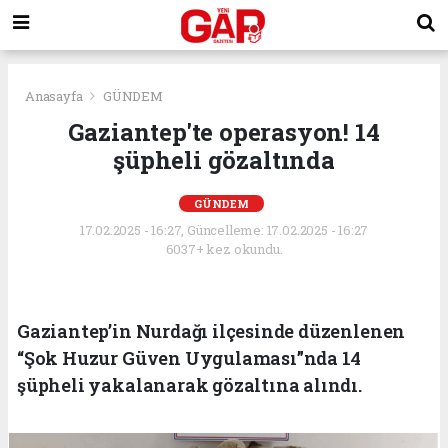
Anasayfa
GÜNDEM
Gaziantep'te operasyon! 14
şüpheli gözaltında
GÜNDEM
17.02.2025 - 16:27, Güncelleme: 17.02.2025 - 16:27
6037+ kez okundu.
Gaziantep’in Nurdağı ilçesinde düzenlenen
“Şok Huzur Güven Uygulaması”nda 14
şüpheli yakalanarak gözaltına alındı.