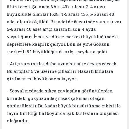
6 bini geçti. Şu anda 6 bin 40'a ulaştı. 3-4 arası
büyüklükte olanlar 1628, 4-5 arası 436, 5-6 arası 40
adet olarak ölçüldü. Bir adet de 6üzerinde sarsıntı var.
5-6 arası 40 adet artçı sarsıntı, son 4 ayda
yaşadığımız İzmir ve düzce merkezi büyüklüğündeki
depremlere karşılık geliyor. Dün de yine Göksun
merkezli 5.1 büyüklüğünde artçı meydana geldi.
- Artçı sarsıntılar daha uzun bir süre devam edecek.
Bu artçılar 5 ve üzerine çıkabilir. Hasarlı binalara
girilmemesi büyük önem taşıyor.
- Sosyal medyada sıkça paylaşılan görüntülerden
birindeki gökyüzünde şimşek çakması olağan
görüntülerdir. Bu kadar büyük bir sürtünme etkisi ile
fayın kırıldığı hat boyunca ışık kütlesinin oluşması
olağandır.