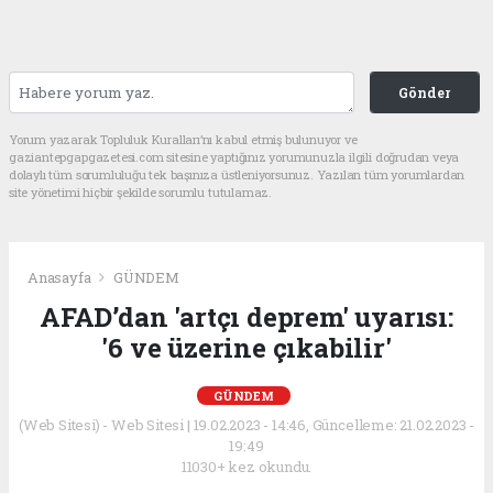
Gönder
Yorum yazarak Topluluk Kuralları’nı kabul etmiş bulunuyor ve
gaziantepgapgazetesi.com sitesine yaptığınız yorumunuzla ilgili doğrudan veya
dolaylı tüm sorumluluğu tek başınıza üstleniyorsunuz. Yazılan tüm yorumlardan
site yönetimi hiçbir şekilde sorumlu tutulamaz.
Anasayfa
GÜNDEM
AFAD’dan 'artçı deprem' uyarısı:
'6 ve üzerine çıkabilir'
GÜNDEM
(Web Sitesi) - Web Sitesi | 19.02.2023 - 14:46, Güncelleme: 21.02.2023 -
19:49
11030+ kez okundu.