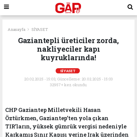
Anasayfa
SİYASET
Gaziantepli üreticiler zorda,
nakliyeciler kapı
kuyruklarında!
SİYASET
20.02.2025 - 15:03, Güncelleme: 20.02.2025 - 15:03
32957+ kez okundu.
CHP Gaziantep Milletvekili Hasan
Öztürkmen, Gaziantep’ten yola çıkan
TIR’ların, yüksek gümrük vergisi nedeniyle
Karkamış Sınır Kapısı yerine Irak üzerinden