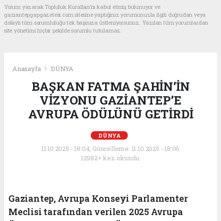
Yorum yazarak Topluluk Kuralları’nı kabul etmiş bulunuyor ve
gaziantepgapgazetesi.com sitesine yaptığınız yorumunuzla ilgili doğrudan veya
dolaylı tüm sorumluluğu tek başınıza üstleniyorsunuz. Yazılan tüm yorumlardan
site yönetimi hiçbir şekilde sorumlu tutulamaz.
Anasayfa
DÜNYA
BAŞKAN FATMA ŞAHİN’İN
VİZYONU GAZİANTEP’E
AVRUPA ÖDÜLÜNÜ GETİRDİ
DÜNYA
11.10.2025 - 18:04, Güncelleme: 11.10.2025 - 18:06
12982+ kez okundu.
Gaziantep, Avrupa Konseyi Parlamenter
Meclisi tarafından verilen 2025 Avrupa