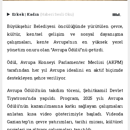
Erkek
|
Kadın
(Haberi Sesli Oku)
Büyükşehir Belediyesi öncülüğünde yürütülen çevre,
kültür, kentsel gelişim ve sosyal dayanışma
çalışmaları, kente Avrupa’nın en yüksek yerel
yönetim onuru olan “Avrupa Ödülü”nü getirdi.
Ödül, Avrupa Konseyi Parlamenter Meclisi (AKPM)
tarafından her yıl Avrupa idealini en aktif biçimde
destekleyen şehre veriliyor.
Avrupa Ödülü’nün takdim töreni, Şehitkamil Devlet
Tiyatrosu’nda yapıldı. Program, 2025 yılı Avrupa
Ödülü’nün kazanılmasına katkı sağlayan çalışmaları
anlatan kısa video gösterimiyle başladı. Videoda
Gaziantep’in çevre yatırımları, tarihi mirası, kültürel
projeleri ve altyapı çalışmaları tanıtıldı.