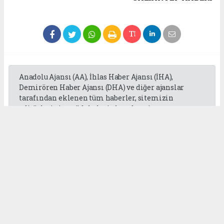
Anadolu Ajansı (AA), İhlas Haber Ajansı (İHA),
Demirören Haber Ajansı (DHA) ve diğer ajanslar
tarafından eklenen tüm haberler, sitemizin
editörlerinin müdahalesi olmadan ajans
kanallarından çekilmektedir. Bu haberlerde yer
alan hukuki muhataplar haberi geçen ajanslar olup
sitemizin hiç bir editörü sorumlu tutulamaz...
Okuyucu Yorumları
(0)