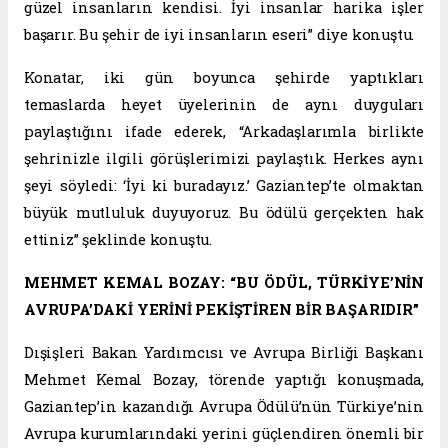
güzel insanların kendisi. İyi insanlar harika işler
başarır. Bu şehir de iyi insanların eseri” diye konuştu.
Konatar, iki gün boyunca şehirde yaptıkları
temaslarda heyet üyelerinin de aynı duyguları
paylaştığını ifade ederek, “Arkadaşlarımla birlikte
şehrinizle ilgili görüşlerimizi paylaştık. Herkes aynı
şeyi söyledi: ‘İyi ki buradayız.’ Gaziantep’te olmaktan
büyük mutluluk duyuyoruz. Bu ödülü gerçekten hak
ettiniz” şeklinde konuştu.
MEHMET KEMAL BOZAY: “BU ÖDÜL, TÜRKİYE’NİN
AVRUPA’DAKİ YERİNİ PEKİŞTİREN BİR BAŞARIDIR”
Dışişleri Bakan Yardımcısı ve Avrupa Birliği Başkanı
Mehmet Kemal Bozay, törende yaptığı konuşmada,
Gaziantep’in kazandığı Avrupa Ödülü’nün Türkiye’nin
Avrupa kurumlarındaki yerini güçlendiren önemli bir