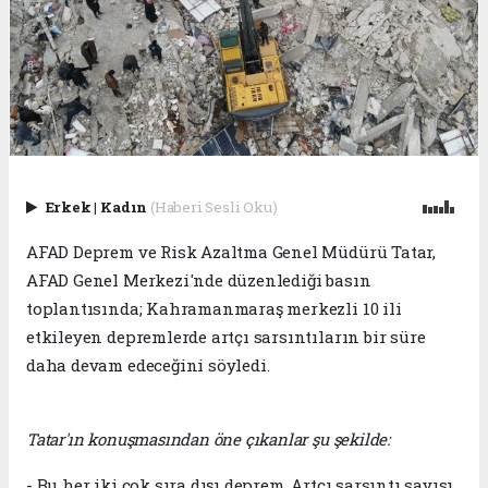
Erkek
|
Kadın
(Haberi Sesli Oku)
AFAD Deprem ve Risk Azaltma Genel Müdürü Tatar,
AFAD Genel Merkezi'nde düzenlediği basın
toplantısında; Kahramanmaraş merkezli 10 ili
etkileyen depremlerde artçı sarsıntıların bir süre
daha devam edeceğini söyledi.
Tatar'ın konuşmasından öne çıkanlar şu şekilde:
- Bu her iki çok sıra dışı deprem. Artçı sarsıntı sayısı