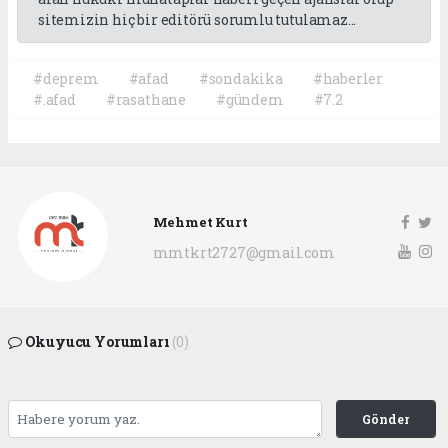
sitemizin hiç bir editörü sorumlu tutulamaz...
#deprem
#afad
#sondakika
#haberler
#.afad
#rasathane
#gündem
#7.2
Mehmet Kurt
mmtkrt2727@gmail.com
Okuyucu Yorumları
(0)
Gönder