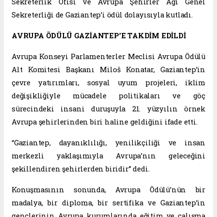
Sekreterlik Ofisi ve Avrupa Şehirler Ağı Genel
Sekreterliği de Gaziantep’i ödül dolayısıyla kutladı.
AVRUPA ÖDÜLÜ GAZİANTEP’E TAKDİM EDİLDİ
Avrupa Konseyi Parlamenterler Meclisi Avrupa Ödülü
Alt Komitesi Başkanı Miloš Konatar, Gaziantep’in
çevre yatırımları, sosyal uyum projeleri, iklim
değişikliğiyle mücadele politikaları ve göç
sürecindeki insani duruşuyla 21. yüzyılın örnek
Avrupa şehirlerinden biri haline geldiğini ifade etti.
“Gaziantep, dayanıklılığı, yenilikçiliği ve insan
merkezli yaklaşımıyla Avrupa’nın geleceğini
şekillendiren şehirlerden biridir” dedi.
Konuşmasının sonunda, Avrupa Ödülü’nün bir
madalya, bir diploma, bir sertifika ve Gaziantep’in
gençlerinin Avrupa kurumlarında eğitim ve çalışma