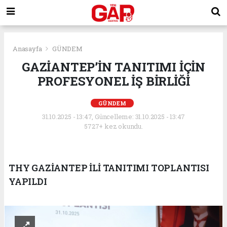
Anasayfa
GÜNDEM
GAZİANTEP’İN TANITIMI İÇİN
PROFESYONEL İŞ BİRLİĞİ
GÜNDEM
31.10.2025 - 13:47, Güncelleme: 31.10.2025 - 13:47
5727+ kez okundu.
THY GAZİANTEP İLİ TANITIMI TOPLANTISI
YAPILDI