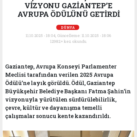
VİZYONU GAZİANTEP’E
AVRUPA ÖDÜLÜNÜ GETİRDİ
DÜNYA
11.10.2025 - 18:04, Güncelleme: 11.10.2025 - 18:06
12982+ kez okundu.
Gaziantep, Avrupa Konseyi Parlamenter
Meclisi tarafından verilen 2025 Avrupa
Ödülü’ne layık görüldü. Ödül, Gaziantep
Büyükşehir Belediye Başkanı Fatma Şahin’in
vizyonuyla yürütülen sürdürülebilirlik,
çevre, kültür ve dayanışma temelli
çalışmalar sonucu kente kazandırıldı.