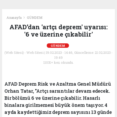
Anasayfa
GÜNDEM
AFAD’dan 'artçı deprem' uyarısı:
'6 ve üzerine çıkabilir'
GÜNDEM
(Web Sitesi) - Web Sitesi | 19.02.2023 - 14:46, Güncelleme: 21.02.2023 -
19:49
11031+ kez okundu.
AFAD Deprem Risk ve Azaltma Genel Müdürü
Orhan Tatar, "Artçı sarsıntılar devam edecek.
Bir bölümü 6 ve üzerine çıkabilir. Hasarlı
binalara girilmemesi büyük önem taşıyor. 4
ayda kaydettiğimiz deprem sayısını 13 günde