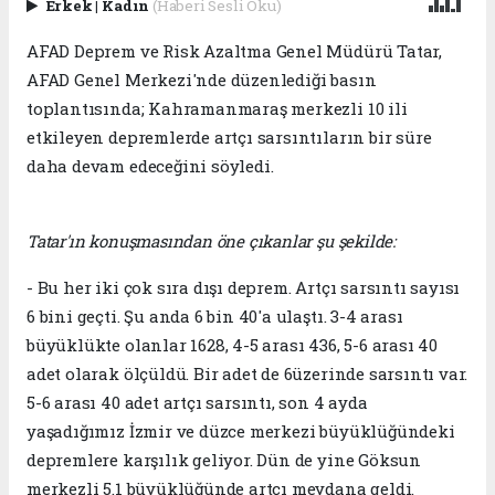
Erkek
|
Kadın
(Haberi Sesli Oku)
AFAD Deprem ve Risk Azaltma Genel Müdürü Tatar,
AFAD Genel Merkezi'nde düzenlediği basın
toplantısında; Kahramanmaraş merkezli 10 ili
etkileyen depremlerde artçı sarsıntıların bir süre
daha devam edeceğini söyledi.
Tatar'ın konuşmasından öne çıkanlar şu şekilde:
- Bu her iki çok sıra dışı deprem. Artçı sarsıntı sayısı
6 bini geçti. Şu anda 6 bin 40'a ulaştı. 3-4 arası
büyüklükte olanlar 1628, 4-5 arası 436, 5-6 arası 40
adet olarak ölçüldü. Bir adet de 6üzerinde sarsıntı var.
5-6 arası 40 adet artçı sarsıntı, son 4 ayda
yaşadığımız İzmir ve düzce merkezi büyüklüğündeki
depremlere karşılık geliyor. Dün de yine Göksun
merkezli 5.1 büyüklüğünde artçı meydana geldi.