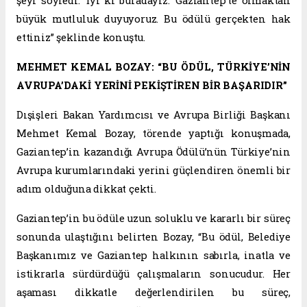
şeyi söyledi: ‘İyi ki buradayız.’ Gaziantep’te olmaktan
büyük mutluluk duyuyoruz. Bu ödülü gerçekten hak
ettiniz” şeklinde konuştu.
MEHMET KEMAL BOZAY: “BU ÖDÜL, TÜRKİYE’NİN
AVRUPA’DAKİ YERİNİ PEKİŞTİREN BİR BAŞARIDIR”
Dışişleri Bakan Yardımcısı ve Avrupa Birliği Başkanı
Mehmet Kemal Bozay, törende yaptığı konuşmada,
Gaziantep’in kazandığı Avrupa Ödülü’nün Türkiye’nin
Avrupa kurumlarındaki yerini güçlendiren önemli bir
adım olduğuna dikkat çekti.
Gaziantep’in bu ödüle uzun soluklu ve kararlı bir süreç
sonunda ulaştığını belirten Bozay, “Bu ödül, Belediye
Başkanımız ve Gaziantep halkının sabırla, inatla ve
istikrarla sürdürdüğü çalışmaların sonucudur. Her
aşaması dikkatle değerlendirilen bu süreç,