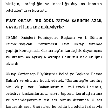
birliğin, kardeşliğin ve insanlığa duyulan inancın
ödülüdür” diye konuştu.
FUAT OKTAY: “BU ÖDÜL FATMA ŞAHİN’İN AZMİ,
GAYRETİ İLE ELDE EDİLMİŞTİR”
TBMM Dışişleri Komisyonu Başkanı ve 1. Dönem
Cumhurbaşkanı Yardımcısı Fuat Oktay, törende
yaptığı konuşmada, Gaziantep’in kardeşlik, dayanışma
ve üretim anlayışıyla Avrupa Ödülü’nü hak ettiğini
aktardı.
Oktay, Gaziantep Büyükşehir Belediye Başkanı Fatma
Şahin’i ve ekibini tebrik ederek, “Gaziantep’te müthiş
bir ekip var. Bakanlarımız, milletvekillerimiz,
belediye başkanlarımız, sivil toplum kuruluşlarımız
ve vatandaşlarımız tek ses olmuş durumda. O ses
kardeşlik sesi. Gaziantep bu ruhla bu ödülü fazlasıyla