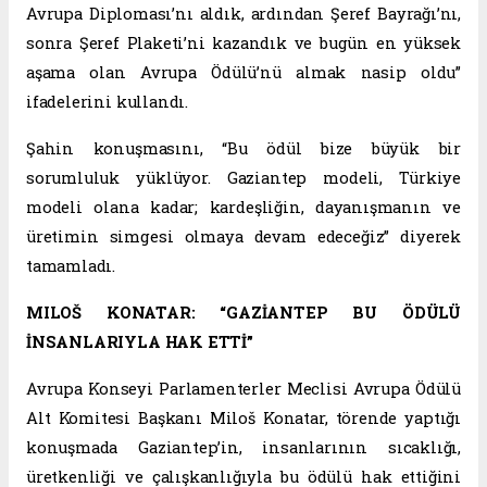
Avrupa Diploması’nı aldık, ardından Şeref Bayrağı’nı,
sonra Şeref Plaketi’ni kazandık ve bugün en yüksek
aşama olan Avrupa Ödülü’nü almak nasip oldu”
ifadelerini kullandı.
Şahin konuşmasını, “Bu ödül bize büyük bir
sorumluluk yüklüyor. Gaziantep modeli, Türkiye
modeli olana kadar; kardeşliğin, dayanışmanın ve
üretimin simgesi olmaya devam edeceğiz” diyerek
tamamladı.
MILOŠ KONATAR: “GAZİANTEP BU ÖDÜLÜ
İNSANLARIYLA HAK ETTİ”
Avrupa Konseyi Parlamenterler Meclisi Avrupa Ödülü
Alt Komitesi Başkanı Miloš Konatar, törende yaptığı
konuşmada Gaziantep’in, insanlarının sıcaklığı,
üretkenliği ve çalışkanlığıyla bu ödülü hak ettiğini