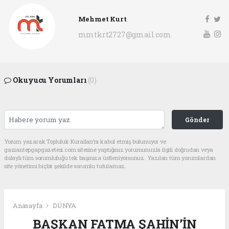
Mehmet Kurt
mmtkrt2727@gmail.com
Okuyucu Yorumları
(0)
Gönder
Yorum yazarak Topluluk Kuralları’nı kabul etmiş bulunuyor ve
gaziantepgapgazetesi.com sitesine yaptığınız yorumunuzla ilgili doğrudan veya
dolaylı tüm sorumluluğu tek başınıza üstleniyorsunuz. Yazılan tüm yorumlardan
site yönetimi hiçbir şekilde sorumlu tutulamaz.
Anasayfa
DÜNYA
BAŞKAN FATMA ŞAHİN’İN