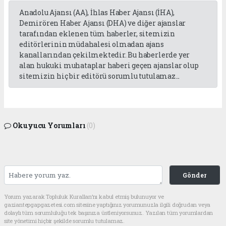
Anadolu Ajansı (AA), İhlas Haber Ajansı (İHA),
Demirören Haber Ajansı (DHA) ve diğer ajanslar
tarafından eklenen tüm haberler, sitemizin
editörlerinin müdahalesi olmadan ajans
kanallarından çekilmektedir. Bu haberlerde yer
alan hukuki muhataplar haberi geçen ajanslar olup
sitemizin hiç bir editörü sorumlu tutulamaz...
Okuyucu Yorumları
(0)
Gönder
Yorum yazarak Topluluk Kuralları’nı kabul etmiş bulunuyor ve
gaziantepgapgazetesi.com sitesine yaptığınız yorumunuzla ilgili doğrudan veya
dolaylı tüm sorumluluğu tek başınıza üstleniyorsunuz. Yazılan tüm yorumlardan
site yönetimi hiçbir şekilde sorumlu tutulamaz.