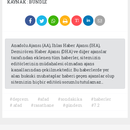
KAYNAK : BUNDLE
Anadolu Ajansı (AA), İhlas Haber Ajansı (İHA),
Demirören Haber Ajansı (DHA) ve diğer ajanslar
tarafından eklenen tüm haberler, sitemizin
editörlerinin müdahalesi olmadan ajans
kanallarından çekilmektedir. Bu haberlerde yer
alan hukuki muhataplar haberi geçen ajanslar olup
sitemizin hiç bir editörü sorumlu tutulamaz...
#deprem
#afad
#sondakika
#haberler
#.afad
#rasathane
#gündem
#7.2