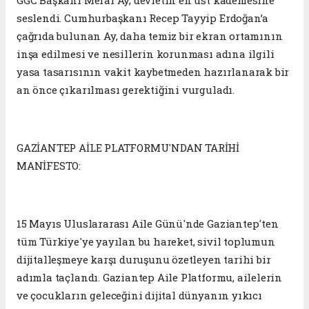
GGC Başkanı Meral Ay, devletin en üst kademesine
seslendi. Cumhurbaşkanı Recep Tayyip Erdoğan’a
çağrıda bulunan Ay, daha temiz bir ekran ortamının
inşa edilmesi ve nesillerin korunması adına ilgili
yasa tasarısının vakit kaybetmeden hazırlanarak bir
an önce çıkarılması gerektiğini vurguladı.
GAZİANTEP AİLE PLATFORMU'NDAN TARİHİ
MANİFESTO:
15 Mayıs Uluslararası Aile Günü'nde Gaziantep'ten
tüm Türkiye'ye yayılan bu hareket, sivil toplumun
dijitalleşmeye karşı duruşunu özetleyen tarihi bir
adımla taçlandı. Gaziantep Aile Platformu, ailelerin
ve çocukların geleceğini dijital dünyanın yıkıcı