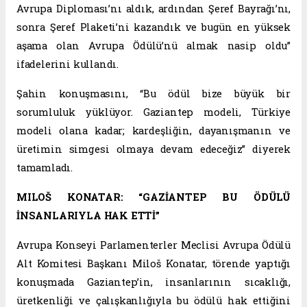
Avrupa Diploması’nı aldık, ardından Şeref Bayrağı’nı,
sonra Şeref Plaketi’ni kazandık ve bugün en yüksek
aşama olan Avrupa Ödülü’nü almak nasip oldu”
ifadelerini kullandı.
Şahin konuşmasını, “Bu ödül bize büyük bir
sorumluluk yüklüyor. Gaziantep modeli, Türkiye
modeli olana kadar; kardeşliğin, dayanışmanın ve
üretimin simgesi olmaya devam edeceğiz” diyerek
tamamladı.
MILOŠ KONATAR: “GAZİANTEP BU ÖDÜLÜ
İNSANLARIYLA HAK ETTİ”
Avrupa Konseyi Parlamenterler Meclisi Avrupa Ödülü
Alt Komitesi Başkanı Miloš Konatar, törende yaptığı
konuşmada Gaziantep’in, insanlarının sıcaklığı,
üretkenliği ve çalışkanlığıyla bu ödülü hak ettiğini