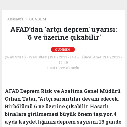
Anasayfa
GÜNDEM
AFAD’dan 'artçı deprem' uyarısı:
'6 ve üzerine çıkabilir'
GÜNDEM
(Web Sitesi) - Web Sitesi | 19.02.2023 - 14:46, Güncelleme: 21.02.2023 -
19:49
11031+ kez okundu.
AFAD Deprem Risk ve Azaltma Genel Müdürü
Orhan Tatar, "Artçı sarsıntılar devam edecek.
Bir bölümü 6 ve üzerine çıkabilir. Hasarlı
binalara girilmemesi büyük önem taşıyor. 4
ayda kaydettiğimiz deprem sayısını 13 günde