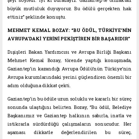
şeyi söyledi: ‘İyi ki buradayız.’ Gaziantep’te olmaktan
büyük mutluluk duyuyoruz. Bu ödülü gerçekten hak
ettiniz” şeklinde konuştu.
MEHMET KEMAL BOZAY: “BU ÖDÜL, TÜRKİYE’NİN
AVRUPA’DAKİ YERİNİ PEKİŞTİREN BİR BAŞARIDIR”
Dışişleri Bakan Yardımcısı ve Avrupa Birliği Başkanı
Mehmet Kemal Bozay, törende yaptığı konuşmada,
Gaziantep’in kazandığı Avrupa Ödülü’nün Türkiye’nin
Avrupa kurumlarındaki yerini güçlendiren önemli bir
adım olduğuna dikkat çekti.
Gaziantep’in bu ödüle uzun soluklu ve kararlı bir süreç
sonunda ulaştığını belirten Bozay, “Bu ödül, Belediye
Başkanımız ve Gaziantep halkının sabırla, inatla ve
istikrarla sürdürdüğü çalışmaların sonucudur. Her
aşaması dikkatle değerlendirilen bu süreç,