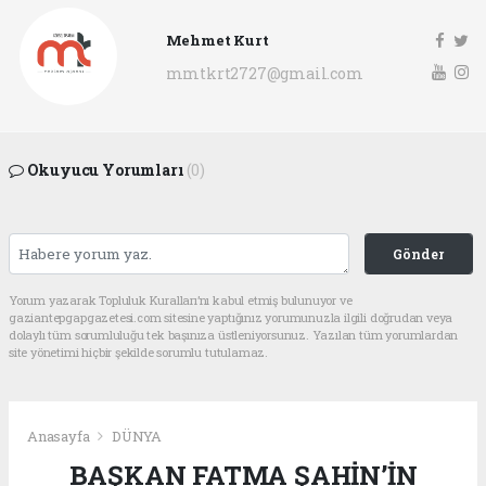
Mehmet Kurt
mmtkrt2727@gmail.com
Okuyucu Yorumları
(0)
Gönder
Yorum yazarak Topluluk Kuralları’nı kabul etmiş bulunuyor ve
gaziantepgapgazetesi.com sitesine yaptığınız yorumunuzla ilgili doğrudan veya
dolaylı tüm sorumluluğu tek başınıza üstleniyorsunuz. Yazılan tüm yorumlardan
site yönetimi hiçbir şekilde sorumlu tutulamaz.
Anasayfa
DÜNYA
BAŞKAN FATMA ŞAHİN’İN