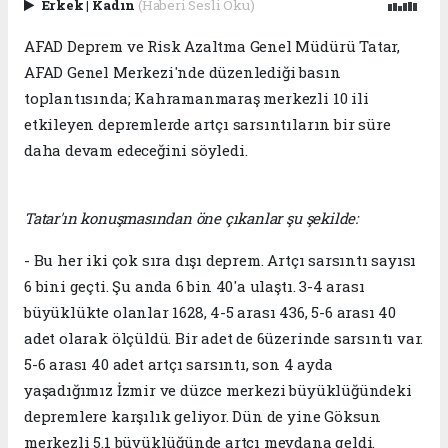
Erkek
|
Kadın
(Haberi Sesli Oku)
AFAD Deprem ve Risk Azaltma Genel Müdürü Tatar,
AFAD Genel Merkezi'nde düzenlediği basın
toplantısında; Kahramanmaraş merkezli 10 ili
etkileyen depremlerde artçı sarsıntıların bir süre
daha devam edeceğini söyledi.
Tatar'ın konuşmasından öne çıkanlar şu şekilde:
- Bu her iki çok sıra dışı deprem. Artçı sarsıntı sayısı
6 bini geçti. Şu anda 6 bin 40'a ulaştı. 3-4 arası
büyüklükte olanlar 1628, 4-5 arası 436, 5-6 arası 40
adet olarak ölçüldü. Bir adet de 6üzerinde sarsıntı var.
5-6 arası 40 adet artçı sarsıntı, son 4 ayda
yaşadığımız İzmir ve düzce merkezi büyüklüğündeki
depremlere karşılık geliyor. Dün de yine Göksun
merkezli 5.1 büyüklüğünde artçı meydana geldi.