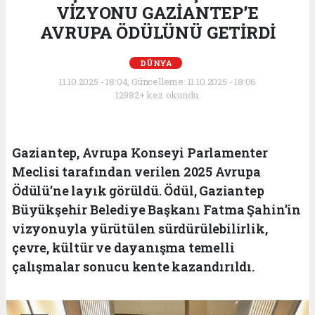
VİZYONU GAZİANTEP’E
AVRUPA ÖDÜLÜNÜ GETİRDİ
DÜNYA
11.10.2025 - 18:04, Güncelleme: 11.10.2025 - 18:06
12982+ kez okundu.
Gaziantep, Avrupa Konseyi Parlamenter
Meclisi tarafından verilen 2025 Avrupa
Ödülü’ne layık görüldü. Ödül, Gaziantep
Büyükşehir Belediye Başkanı Fatma Şahin’in
vizyonuyla yürütülen sürdürülebilirlik,
çevre, kültür ve dayanışma temelli
çalışmalar sonucu kente kazandırıldı.