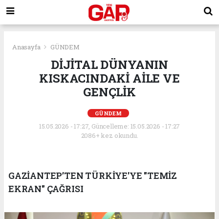
Anasayfa
GÜNDEM
DİJİTAL DÜNYANIN
KISKACINDAKİ AİLE VE
GENÇLİK
GÜNDEM
15.05.2026 - 17:27, Güncelleme: 15.05.2026 - 17:27
2086+ kez okundu.
GAZİANTEP’TEN TÜRKİYE'YE "TEMİZ
EKRAN" ÇAĞRISI