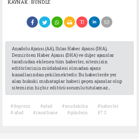
KAYNAK : BUNDLE
Anadolu Ajansı (AA), İhlas Haber Ajansı (İHA),
Demirören Haber Ajansı (DHA) ve diğer ajanslar
tarafından eklenen tüm haberler, sitemizin
editörlerinin müdahalesi olmadan ajans
kanallarından çekilmektedir. Bu haberlerde yer
alan hukuki muhataplar haberi geçen ajanslar olup
sitemizin hiç bir editörü sorumlu tutulamaz...
#deprem
#afad
#sondakika
#haberler
#.afad
#rasathane
#gündem
#7.2