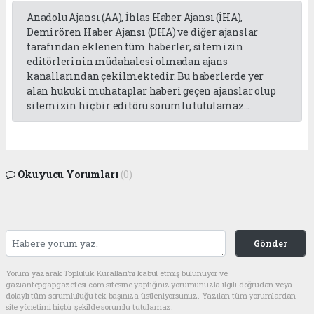
Anadolu Ajansı (AA), İhlas Haber Ajansı (İHA),
Demirören Haber Ajansı (DHA) ve diğer ajanslar
tarafından eklenen tüm haberler, sitemizin
editörlerinin müdahalesi olmadan ajans
kanallarından çekilmektedir. Bu haberlerde yer
alan hukuki muhataplar haberi geçen ajanslar olup
sitemizin hiç bir editörü sorumlu tutulamaz...
Okuyucu Yorumları
(0)
Gönder
Yorum yazarak Topluluk Kuralları’nı kabul etmiş bulunuyor ve
gaziantepgapgazetesi.com sitesine yaptığınız yorumunuzla ilgili doğrudan veya
dolaylı tüm sorumluluğu tek başınıza üstleniyorsunuz. Yazılan tüm yorumlardan
site yönetimi hiçbir şekilde sorumlu tutulamaz.