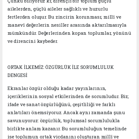
Çünkü biliyoruz ki; dirençli bir toplum güçlü
ailelerden, güçlü aileler sağlıklı ve huzurlu
fertlerden oluşur. Bu zincirin korunması; millî ve
manevî değerlerin nesiller arasında aktarılmasıyla
mümkündür. Değerlerinden kopan toplumlar, yönünü
ve direncini kaybeder.
ORTAK İLKEMİZ: ÖZGÜRLÜK İLE SORUMLULUK
DENGESİ
Ekranlar özgür olduğu kadar yayınlarının,
içeriklerinin sosyal etkilerinden de sorumludur. Biz;
ifade ve sanat özgürlüğünü, çeşitliliği ve farklı
anlatıları önemsiyoruz. Ancak aynı zamanda şunu
savunuyoruz: özgürlük, toplumsal sorumlulukla
birlikte anlam kazanır. Bu sorumluluğun temelinde
ise toplumun ortak vicdanını oluşturan millî ve