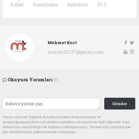
#.afad
#rasathane
#gündem
#7.2
Mehmet Kurt
mmtkrt2727@gmail.com
Okuyucu Yorumları
(0)
Gönder
Yorum yazarak Topluluk Kuralları’nı kabul etmiş bulunuyor ve
gaziantepgapgazetesi.com sitesine yaptığınız yorumunuzla ilgili doğrudan veya
dolaylı tüm sorumluluğu tek başınıza üstleniyorsunuz. Yazılan tüm yorumlardan
site yönetimi hiçbir şekilde sorumlu tutulamaz.