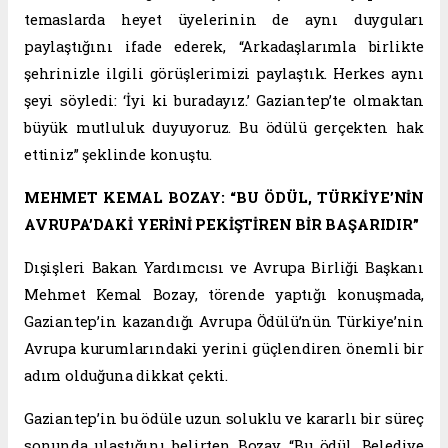
temaslarda heyet üyelerinin de aynı duyguları
paylaştığını ifade ederek, “Arkadaşlarımla birlikte
şehrinizle ilgili görüşlerimizi paylaştık. Herkes aynı
şeyi söyledi: ‘İyi ki buradayız.’ Gaziantep’te olmaktan
büyük mutluluk duyuyoruz. Bu ödülü gerçekten hak
ettiniz” şeklinde konuştu.
MEHMET KEMAL BOZAY: “BU ÖDÜL, TÜRKİYE’NİN
AVRUPA’DAKİ YERİNİ PEKİŞTİREN BİR BAŞARIDIR”
Dışişleri Bakan Yardımcısı ve Avrupa Birliği Başkanı
Mehmet Kemal Bozay, törende yaptığı konuşmada,
Gaziantep’in kazandığı Avrupa Ödülü’nün Türkiye’nin
Avrupa kurumlarındaki yerini güçlendiren önemli bir
adım olduğuna dikkat çekti.
Gaziantep’in bu ödüle uzun soluklu ve kararlı bir süreç
sonunda ulaştığını belirten Bozay, “Bu ödül, Belediye