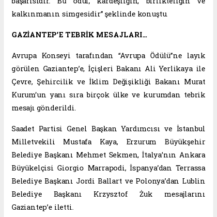
başarısıdır. Bu ödül, kardeşliğin, birlikteliğin ve
kalkınmanın simgesidir” şeklinde konuştu.
GAZİANTEP’E TEBRİK MESAJLARI…
Avrupa Konseyi tarafından “Avrupa Ödülü”ne layık
görülen Gaziantep’e, İçişleri Bakanı Ali Yerlikaya ile
Çevre, Şehircilik ve İklim Değişikliği Bakanı Murat
Kurum’un yanı sıra birçok ülke ve kurumdan tebrik
mesajı gönderildi.
Saadet Partisi Genel Başkan Yardımcısı ve İstanbul
Milletvekili Mustafa Kaya, Erzurum Büyükşehir
Belediye Başkanı Mehmet Sekmen, İtalya’nın Ankara
Büyükelçisi Giorgio Marrapodi, İspanya’dan Terrassa
Belediye Başkanı Jordi Ballart ve Polonya’dan Lublin
Belediye Başkanı Krzysztof Żuk mesajlarını
Gaziantep’e iletti.