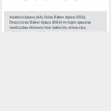
Anadolu Ajansı (AA), İhlas Haber Ajansı (İHA),
Demirören Haber Ajansı (DHA) ve diğer ajanslar
tarafından eklenen tüm haberler, sitemizin
editörlerinin müdahalesi olmadan ajans
kanallarından çekilmektedir. Bu haberlerde yer
alan hukuki muhataplar haberi geçen ajanslar olup
sitemizin hiç bir editörü sorumlu tutulamaz...
Okuyucu Yorumları
(0)
Gönder
Yorum yazarak Topluluk Kuralları’nı kabul etmiş bulunuyor ve
gaziantepgapgazetesi.com sitesine yaptığınız yorumunuzla ilgili doğrudan veya
dolaylı tüm sorumluluğu tek başınıza üstleniyorsunuz. Yazılan tüm yorumlardan