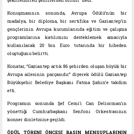
şekillendiren şehirlerden biridir” dedi.
Konuşmasının sonunda, Avrupa Ödülü’nün bir
madalya, bir diploma, bir sertifika ve Gaziantep’in
gençlerinin Avrupa kurumlarında eğitim ve çalışma
programlarına katılımını desteklemek amacıyla
kullanılacak 20 bin Euro tutarında bir hibeden
oluştuğunu belirtti.
Konatar, “Gaziantep artık 86 şehirden oluşan büyük bir
Avrupa ailesinin parçasıdır” diyerek ödülü Gaziantep
Büyükşehir Belediye Başkanı Fatma Şahin’e takdim
etti.
Programın sonunda Şef Cemi'i Can Deliorman’ın
yönettiği Cumhurbaşkanı Senfoni Orkestrasının
konser dinletisine geçildi.
ÖDÜL TÖRENİ ÖNCESİ BASIN MENSUPLARININ