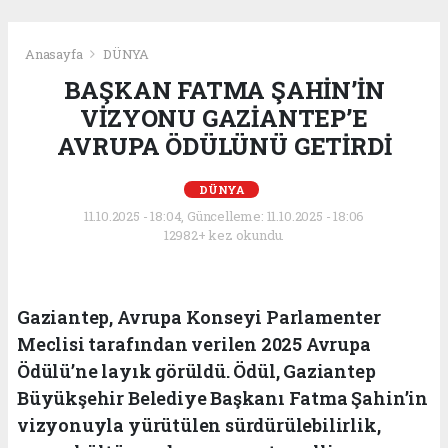
Anasayfa
DÜNYA
BAŞKAN FATMA ŞAHİN’İN
VİZYONU GAZİANTEP’E
AVRUPA ÖDÜLÜNÜ GETİRDİ
DÜNYA
11.10.2025 - 18:04, Güncelleme: 11.10.2025 - 18:06
12982+ kez okundu.
Gaziantep, Avrupa Konseyi Parlamenter
Meclisi tarafından verilen 2025 Avrupa
Ödülü’ne layık görüldü. Ödül, Gaziantep
Büyükşehir Belediye Başkanı Fatma Şahin’in
vizyonuyla yürütülen sürdürülebilirlik,