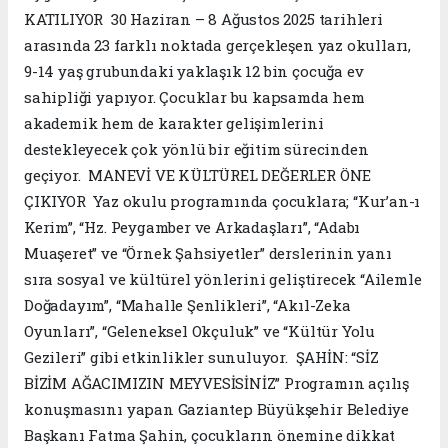
KATILIYOR 30 Haziran – 8 Ağustos 2025 tarihleri
arasında 23 farklı noktada gerçekleşen yaz okulları,
9-14 yaş grubundaki yaklaşık 12 bin çocuğa ev
sahipliği yapıyor. Çocuklar bu kapsamda hem
akademik hem de karakter gelişimlerini
destekleyecek çok yönlü bir eğitim sürecinden
geçiyor. MANEVİ VE KÜLTÜREL DEĞERLER ÖNE
ÇIKIYOR Yaz okulu programında çocuklara; “Kur’an-ı
Kerim”, “Hz. Peygamber ve Arkadaşları”, “Adabı
Muaşeret” ve “Örnek Şahsiyetler” derslerinin yanı
sıra sosyal ve kültürel yönlerini geliştirecek “Ailemle
Doğadayım”, “Mahalle Şenlikleri”, “Akıl-Zeka
Oyunları”, “Geleneksel Okçuluk” ve “Kültür Yolu
Gezileri” gibi etkinlikler sunuluyor. ŞAHİN: “SİZ
BİZİM AĞACIMIZIN MEYVESİSİNİZ” Programın açılış
konuşmasını yapan Gaziantep Büyükşehir Belediye
Başkanı Fatma Şahin, çocukların önemine dikkat