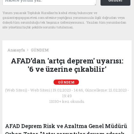
Yorum yazarak Topluluk Kuralları’nı kabul etmiş bulunuyor ve
gaziantepgapgazetesi.com sitesine yaptığınız yorumunuzla ilgili doğrudan veya
dolaylı tüm sorumluluğu tek başınıza üstleniyorsunuz. Yazılan tüm yorumlardan
site yönetimi hiçbir şekilde sorumlu tutulamaz.
Anasayfa
GÜNDEM
AFAD’dan 'artçı deprem' uyarısı:
'6 ve üzerine çıkabilir'
GÜNDEM
(Web Sitesi) - Web Sitesi | 19.02.2023 - 14:46, Güncelleme: 21.02.2023 -
19:49
11030+ kez okundu.
AFAD Deprem Risk ve Azaltma Genel Müdürü