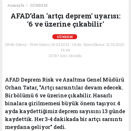
Anasayfa
GÜNDEM
AFAD’dan 'artçı deprem' uyarısı:
'6 ve üzerine çıkabilir'
GÜNDEM
(Web Sitesi) - Web Sitesi | 19.02.2023 - 14:46, Güncelleme: 21.02.2023 -
19:49
11031+ kez okundu.
AFAD Deprem Risk ve Azaltma Genel Müdürü
Orhan Tatar, "Artçı sarsıntılar devam edecek.
Bir bölümü 6 ve üzerine çıkabilir. Hasarlı
binalara girilmemesi büyük önem taşıyor. 4
ayda kaydettiğimiz deprem sayısını 13 günde
kaydettik. Her 3-4 dakikada bir artçı sarsıntı
meydana geliyor" dedi.