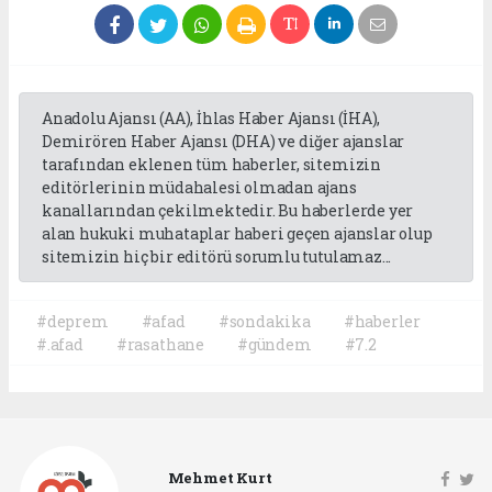
Anadolu Ajansı (AA), İhlas Haber Ajansı (İHA),
Demirören Haber Ajansı (DHA) ve diğer ajanslar
tarafından eklenen tüm haberler, sitemizin
editörlerinin müdahalesi olmadan ajans
kanallarından çekilmektedir. Bu haberlerde yer
alan hukuki muhataplar haberi geçen ajanslar olup
sitemizin hiç bir editörü sorumlu tutulamaz...
#deprem
#afad
#sondakika
#haberler
#.afad
#rasathane
#gündem
#7.2
Mehmet Kurt