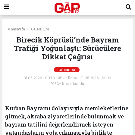
Anasayfa
GÜNDEM
Birecik Köprüsü’nde Bayram
Trafiği Yoğunlaştı: Sürücülere
Dikkat Çağrısı
GÜNDEM
31.05.2026 - 00:10, Güncelleme: 31.05.2026 - 00:10
2932+ kez okundu.
Kurban Bayramı dolayısıyla memleketlerine
gitmek, akraba ziyaretlerinde bulunmak ve
bayram tatilini değerlendirmek isteyen
vatandaşların yola çıkmasıyla birlikte