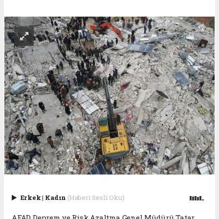
Erkek
|
Kadın
(Haberi Sesli Oku)
AFAD Deprem ve Risk Azaltma Genel Müdürü Tatar,