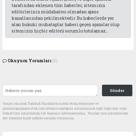
tarafından eklenen tüm haberler, sitemizin
editörlerinin müdahalesi olmadan ajans
kanallarından çekilmektedir. Bu haberlerde yer
alan hukuki muhataplar haberi geçen ajanslar olup
sitemizin hiç bir editörü sorumlu tutulamaz...
Okuyucu Yorumları
(0)
Gönder
Yorum yazarak Topluluk Kuralları’nı kabul etmiş bulunuyor ve
gaziantepgapgazetesi.com sitesine yaptığınız yorumunuzla ilgili doğrudan veya
dolaylı tüm sorumluluğu tek başınıza üstleniyorsunuz. Yazılan tüm yorumlardan
site yönetimi hiçbir şekilde sorumlu tutulamaz.