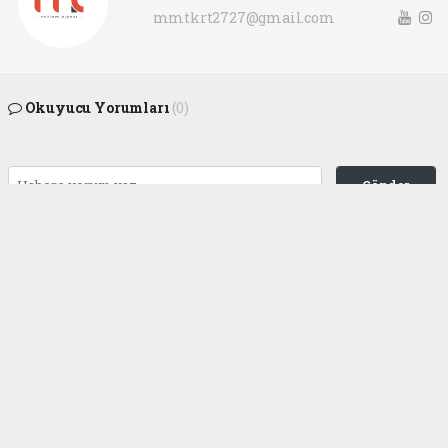
mmtkrt2727@gmail.com
Okuyucu Yorumları
(0)
Gönder
Yorum yazarak Topluluk Kuralları’nı kabul etmiş bulunuyor ve
gaziantepgapgazetesi.com sitesine yaptığınız yorumunuzla ilgili doğrudan veya
dolaylı tüm sorumluluğu tek başınıza üstleniyorsunuz. Yazılan tüm yorumlardan
site yönetimi hiçbir şekilde sorumlu tutulamaz.
haber paketi
haber scripti
haber yazılımı
Tüm hakları saklı tutulmaktadır.Copyright 2026©
Haber Yazılımı:
Web Aksiyon ®