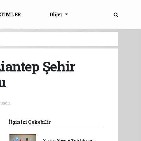
ETİMLER
Diğer
iantep Şehir
u
undu.
İlginizi Çekebilir
Yazın Sessiz Tehlikesi: