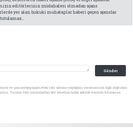
emizin editörlerinin müdahalesi olmadan ajans
lerde yer alan hukuki muhataplar haberi geçen ajanslar
tutulamaz...
Gönder
unuyor ve gaziantepgapgazetesi.com sitesine yaptığınız yorumunuzla ilgili doğrudan
sunuz. Yazılan tüm yorumlardan site yönetimi hiçbir şekilde sorumlu tutulamaz.