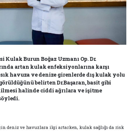
i Kulak Burun Boğaz Uzmanı Op. Dr.
rında artan kulak enfeksiyonlarına karşı
 sık havuza ve denize girenlerde dış kulak yolu
örüldüğünü belirten Dr.Başaran, basit gibi
lmesi halinde ciddi ağrılara ve işitme
söyledi.
in deniz ve havuzlara ilgi artarken, kulak sağlığı da risk