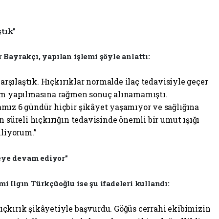
ştık”
Bayrakçı, yapılan işlemi şöyle anlattı:
karşılaştık. Hıçkırıklar normalde ilaç tedavisiyle geçer
şim yapılmasına rağmen sonuç alınamamıştı.
mız 6 gündür hiçbir şikâyet yaşamıyor ve sağlığına
n süreli hıçkırığın tedavisinde önemli bir umut ışığı
iliyorum.”
eye devam ediyor”
 Ilgın Türkçüoğlu ise şu ifadeleri kullandı:
çkırık şikâyetiyle başvurdu. Göğüs cerrahi ekibimizin