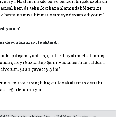
ayet iyi. Hastanemizde bu ve benzeri birçok özellikli
yapısal hem de teknik cihaz anlamında bölgemize
arak hastalarımıza hizmet vermeye devam ediyoruz.”
 ediyorum”
sı duygularını şöyle aktardı:
ordu, çalışamıyordum, günlük hayatım etkilenmişti.
unda çareyi Gaziantep Şehir Hastanesi’nde buldum.
diyorum, şu an gayet iyiyim.”
zun süreli ve dirençli hıçkırık vakalarının cerrahi
ak değerlendiriliyor.
 (İHA), Demirören Haber Ajansı (DHA) ve diğer ajanslar