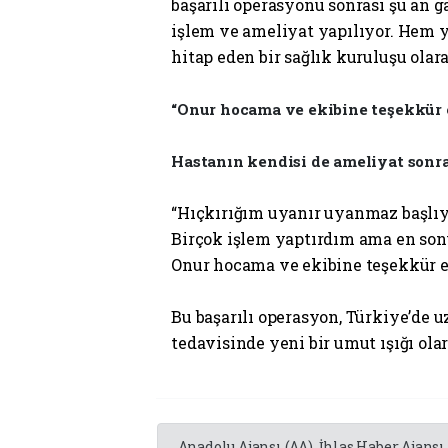
başarılı operasyonu sonrası şu an g
işlem ve ameliyat yapılıyor. Hem 
hitap eden bir sağlık kuruluşu ol
“Onur hocama ve ekibine teşekkür
Hastanın kendisi de ameliyat sonra
“Hıçkırığım uyanır uyanmaz başlıy
Birçok işlem yaptırdım ama en son
Onur hocama ve ekibine teşekkür e
Bu başarılı operasyon, Türkiye’de u
tedavisinde yeni bir umut ışığı olar
Anadolu Ajansı (AA), İhlas Haber Ajansı