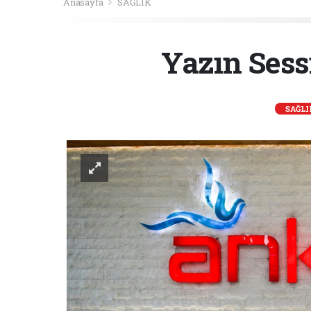
Anasayfa
SAĞLIK
Yazın Sess
SAĞLI