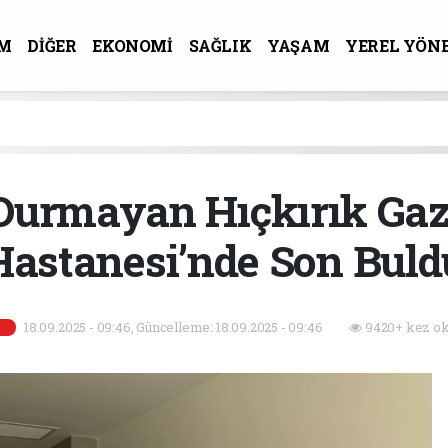
M
DİĞER
EKONOMİ
SAĞLIK
YAŞAM
YEREL YÖN
R-SANAT
 Durmayan Hıçkırık Gaz
Hastanesi’nde Son Buld
18.09.2025 - 09:46, Güncelleme: 18.09.2025 - 09:46
9420+ kez ok
K