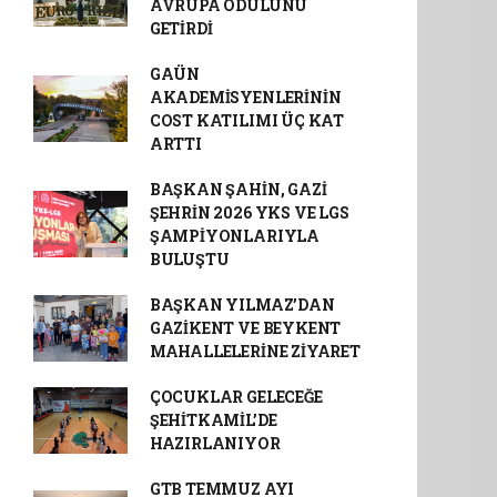
AVRUPA ÖDÜLÜNÜ
GETİRDİ
GAÜN
AKADEMİSYENLERİNİN
COST KATILIMI ÜÇ KAT
ARTTI
BAŞKAN ŞAHİN, GAZİ
ŞEHRİN 2026 YKS VE LGS
ŞAMPİYONLARIYLA
BULUŞTU
BAŞKAN YILMAZ’DAN
GAZİKENT VE BEYKENT
MAHALLELERİNE ZİYARET
ÇOCUKLAR GELECEĞE
ŞEHİTKAMİL’DE
HAZIRLANIYOR
GTB TEMMUZ AYI