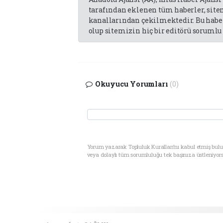
tarafından eklenen tüm haberler, sit
kanallarından çekilmektedir. Bu haber
olup sitemizin hiç bir editörü sorumlu 
Okuyucu Yorumları
(0)
Yorum yazarak Topluluk Kuralları’nı kabul etmiş bul
veya dolaylı tüm sorumluluğu tek başınıza üstleniyor