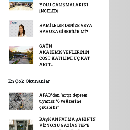
YOLU ÇALIŞMALARINI
İNCELEDİ
HAMİLELER DENİZE VEYA
HAVUZA GİREBİLİR Mİ?
GAÜN
AKADEMİSYENLERİNİN
COST KATILIMI ÜÇ KAT
ARTTI
En Çok Okunanlar
AFAD’dan 'artçı deprem'
uyarısı: '6 ve üzerine
çıkabilir'
BAŞKAN FATMA ŞAHİN’İN
VİZYONU GAZİANTEP’E