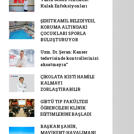
Kulak Enfeksiyonları
ŞEHİTKAMİL BELEDİYESİ,
KORUMA ALTINDAKİ
ÇOCUKLARI SPORLA
BULUŞTURUYOR
Uzm. Dr. Şeran: Kanser
tedavisinde kontrollerinizi
aksatmayın"
ÇİKOLATA KİSTİ HAMİLE
KALMAYI
ZORLAŞTIRABİLİR
GİBTÜ TIP FAKÜLTESİ
ÖĞRENCİLERİ KLİNİK
EĞİTİMLERİNE BAŞLADI
BAŞKAN ŞAHİN,
MAVİKENT-HAVALİMANI