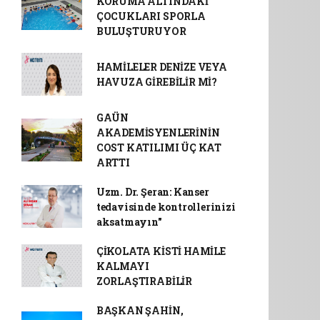
KORUMA ALTINDAKİ
ÇOCUKLARI SPORLA
BULUŞTURUYOR
HAMİLELER DENİZE VEYA
HAVUZA GİREBİLİR Mİ?
GAÜN
AKADEMİSYENLERİNİN
COST KATILIMI ÜÇ KAT
ARTTI
Uzm. Dr. Şeran: Kanser
tedavisinde kontrollerinizi
aksatmayın"
ÇİKOLATA KİSTİ HAMİLE
KALMAYI
ZORLAŞTIRABİLİR
BAŞKAN ŞAHİN,